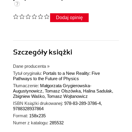
Dodaj opinię
Szczegóły
książki
Dane producenta
»
Tytuł oryginału:
Portals to a New Reality: Five
Pathways to the Future of Physics
Tłumaczenie:
Małgorzata Grygierowska-
Augustynowicz, Tomasz Olszówka, Halina Sadulak,
Zbigniew Waśko, Tomasz Wojtanowicz
ISBN Książki drukowanej:
978-83-289-3786-4,
9788328937864
Format:
158x235
Numer z katalogu:
285532