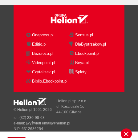
Onepress.pl
Sensus.pl
Editio.pl
DlaBystrzakow.pl
Bezdroza.pl
Ebookpoint.pl
Videopoint.pl
Beya.pl
Czytalisek.pl
Sploty
Biblio.Ebookpoint.pl
Helion.pl sp. z o.o.
ul. Kościuszki 1c
© Helion.pl 1991-2026
44-100 Gliwice
tel. (32) 230-98-63
e-mail:
[wyświetl email]@helion.pl
NIP: 6312636254
Regon: 241989027