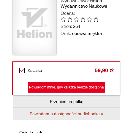
Wydawnictwo:
Helion
Wydawnictwo Naukowe
Ocena:
Stron:
264
Druk:
oprawa miękka
59,90 zł
Książka
Powiadom mnie, gdy książka będzie dostępna
Przenieś na półkę
Powiadom o dostępności audiobooka »
Opis
książki