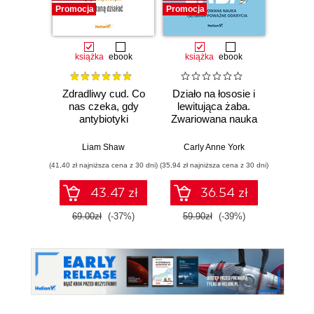
Promocja
Promocja
Promocj
książka
ebook
książka
ebook
ksią
Zdradliwy cud. Co
Działo na łososie i
Pierwi
nas czeka, gdy
lewitująca żaba.
Skło
antybiotyki
Zwariowana nauka
Curie
przestaną działać
i jej całkiem
radu oś
poważne odkrycia
kob
Liam Shaw
Carly Anne York
Da
świe
(41,40 zł najniższa cena z 30 dni)
(35,94 zł najniższa cena z 30 dni)
(35,94 zł naj
43.47 zł
36.54 zł
69.00zł
(-37%)
59.90zł
(-39%)
59.9