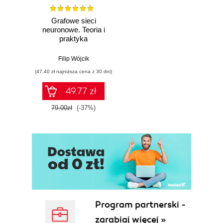
Grafowe sieci
neuronowe. Teoria i
praktyka
Filip Wójcik
(47,40 zł najniższa cena z 30 dni)
49.77 zł
79.00zł
(-37%)
Program partnerski -
zarabiaj więcej »