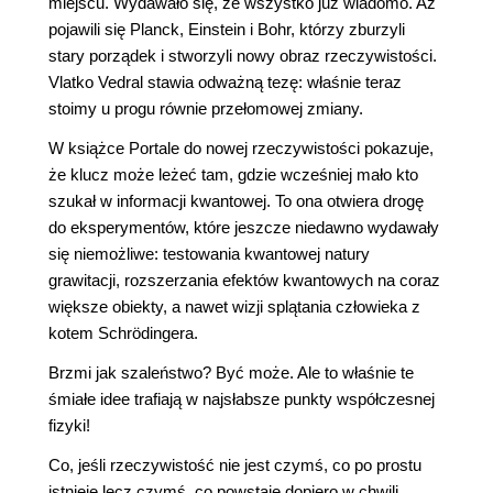
miejscu. Wydawało się, że wszystko już wiadomo. Aż
pojawili się Planck, Einstein i Bohr, którzy zburzyli
stary porządek i stworzyli nowy obraz rzeczywistości.
Vlatko Vedral stawia odważną tezę: właśnie teraz
stoimy u progu równie przełomowej zmiany.
W książce Portale do nowej rzeczywistości pokazuje,
że klucz może leżeć tam, gdzie wcześniej mało kto
szukał w informacji kwantowej. To ona otwiera drogę
do eksperymentów, które jeszcze niedawno wydawały
się niemożliwe: testowania kwantowej natury
grawitacji, rozszerzania efektów kwantowych na coraz
większe obiekty, a nawet wizji splątania człowieka z
kotem Schrödingera.
Brzmi jak szaleństwo? Być może. Ale to właśnie te
śmiałe idee trafiają w najsłabsze punkty współczesnej
fizyki!
Co, jeśli rzeczywistość nie jest czymś, co po prostu
istnieje lecz czymś, co powstaje dopiero w chwili