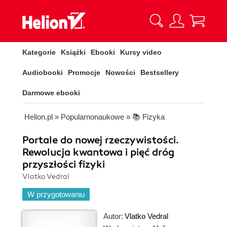
Kategorie
Książki
Ebooki
Kursy video
Audiobooki
Promocje
Nowości
Bestsellery
Darmowe ebooki
Helion.pl
»
Popularnonaukowe
»
📚 Fizyka
Portale do nowej rzeczywistości.
Rewolucja kwantowa i pięć dróg
przyszłości fizyki
Vlatko Vedral
W przygotowaniu
Autor:
Vlatko Vedral