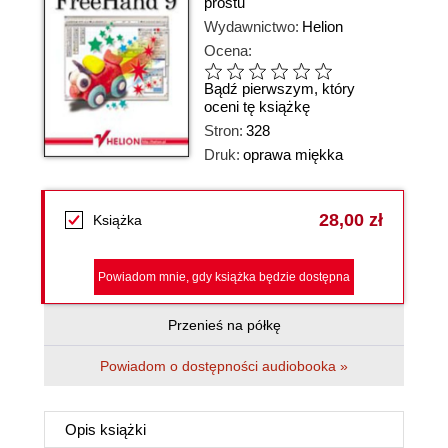
prostu
Wydawnictwo:
Helion
Ocena:
Bądź pierwszym, który
oceni tę książkę
Stron:
328
Druk:
oprawa miękka
28,00 zł
Książka
Powiadom mnie, gdy książka będzie dostępna
Przenieś na półkę
Powiadom o dostępności audiobooka »
Opis
książki