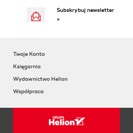
przesuwania (34)
Subskrybuj newsletter
Precyzyjne dodawanie linii pomocniczych (35)
Zmiana położenia linii pomocniczych w oknie
»
dialogowym Guides (35)
Usuwanie wielu linii pomocniczych w oknie
dialogowym Guides (36)
Blokowanie linii pomocniczych (36)
Włączanie przyciągania do linii pomocniczych (37)
Twoje Konto
Włączanie siatki pomocniczej (37)
Księgarnia
Zmiana parametrów siatki (37)
Włączanie przyciągania do siatki (38)
Wydawnictwo Helion
Tworzenie względnej siatki pomocniczej (38)
Włączanie przyciągania do punktu (39)
Współpraca
Powiększanie z wykorzystaniem menu View (39)
Powiększanie z wykorzystaniem narzędzia
Magnification (40)
Zastosowanie menu Magnification (40)
Ustalanie stopnia powiększenia (41)
Ustawienie parametrów widoku użytkownika