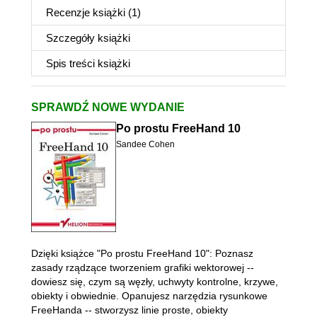
Recenzje
książki
(1)
Szczegóły
książki
Spis treści
książki
SPRAWDŹ NOWE WYDANIE
Po prostu FreeHand 10
Sandee Cohen
Dzięki książce "Po prostu FreeHand 10": Poznasz
zasady rządzące tworzeniem grafiki wektorowej --
dowiesz się, czym są węzły, uchwyty kontrolne, krzywe,
obiekty i obwiednie. Opanujesz narzędzia rysunkowe
FreeHanda -- stworzysz linie proste, obiekty