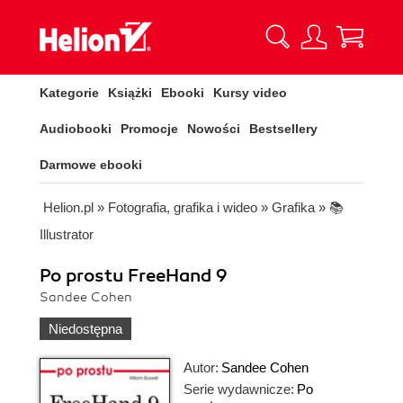
Kategorie
Książki
Ebooki
Kursy video
Audiobooki
Promocje
Nowości
Bestsellery
Darmowe ebooki
Helion.pl
»
Fotografia, grafika i wideo
»
Grafika
»
📚
Illustrator
Po prostu FreeHand 9
Sandee Cohen
Niedostępna
Autor:
Sandee Cohen
Serie wydawnicze:
Po