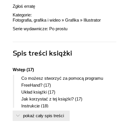
Zgłoś erratę
Kategorie:
Fotografia, grafika i wideo
»
Grafika
»
Illustrator
Serie wydawnicze:
Po prostu
Spis treści
książki
Wstęp (17)
Co możesz stworzyć za pomocą programu
FreeHand? (17)
Układ książki (17)
Jak korzystać z tej książki? (17)
Instrukcje (18)
Polecenia menu (18)
pokaż cały spis treści
Skróty klawiszowe (18)
Własne skróty klawiszowe (18)