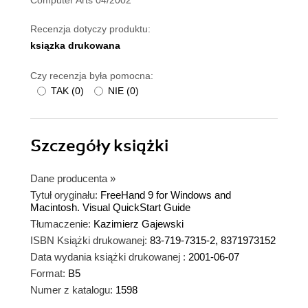
Computer Arts 04/2002
Recenzja dotyczy produktu:
ksiązka drukowana
Czy recenzja była pomocna:
TAK
(
0
)
NIE
(
0
)
Szczegóły
książki
Dane producenta
»
Tytuł oryginału:
FreeHand 9 for Windows and
Macintosh. Visual QuickStart Guide
Tłumaczenie:
Kazimierz Gajewski
ISBN Książki drukowanej:
83-719-7315-2, 8371973152
Data wydania książki drukowanej :
2001-06-07
Format:
B5
Numer z katalogu:
1598