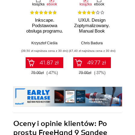
książka
ebook
książka
ebook
Inkscape.
UXUI. Design
UXUI
Podstawowa
Zoptymalizowany.
Zoptym
obsługa programu.
Manual Book
Work
wydanie II
rozszerzone i
Krzysztof Cieśla
Chris Badura
Chr
uzupełnione
(39,50 zł najniższa cena z 30 dni)
(47,40 zł najniższa cena z 30 dni)
(35,94 zł naj
41.87 zł
49.77 zł
79.00zł
(-47%)
79.00zł
(-37%)
59.9
Oceny i opinie klientów: Po
prostu FreeHand 9 Sandee