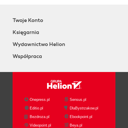
Twoje Konto
Księgarnia
Wydawnictwo Helion
Współpraca
Onepress.pl
Sensus.pl
Editio.pl
DlaBystrzakow.pl
Bezdroza.pl
Ebookpoint.pl
Videopoint.pl
Beya.pl