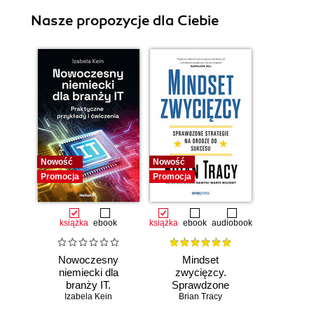
Nasze propozycje dla Ciebie
Nowość
Nowość
Promocja
Promocja
książka
ebook
książka
ebook
audiobook
Nowoczesny
Mindset
niemiecki dla
zwycięzcy.
branży IT.
Sprawdzone
Praktyczne
Izabela Kein
strategie na drodze
Brian Tracy
przykłady i
do sukcesu