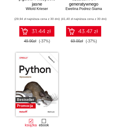
jasne
generatywnego
Witold Krieser
Ewelina Podrez-Siama
wyszukiwania
(29,94 zł najniższa cena z 30 dni)
(41,40 zł najniższa cena z 30 dni)
31.44 zł
43.47 zł
49.90zł
(-37%)
69.00zł
(-37%)
Bestseller
Promocja
książka
ebook