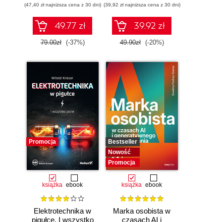
(47,40 zł najniższa cena z 30 dni)
ćwiczenia
(39,92 zł najniższa cena z 30 dni)
49.77 zł
39.92 zł
79.00zł
(-37%)
49.90zł
(-20%)
Promocja
Bestseller
Nowość
Promocja
książka
ebook
książka
ebook
Elektrotechnika w
Marka osobista w
pigułce. I wszystko
czasach AI i