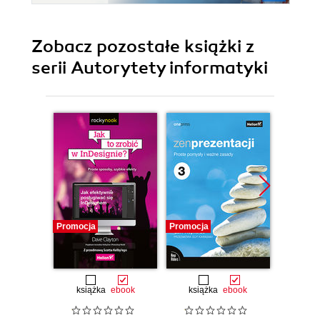
Zobacz pozostałe książki z
serii Autorytety informatyki
Promocja
Promocja
Promocj
książka
ebook
książka
ebook
ksią