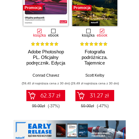
Promocja
Promocja
Promocj
książka
ebook
książka
ebook
ksią
Adobe Photoshop
Fotografia
Sekre
PL. Oficjalny
podróżnicza.
fotogra
podręcznik. Edycja
Tajemnice
Prof
2023
zawodowców
zdjęc
wyjaśnione krok po
Conrad Chavez
Scott Kelby
Sc
kroku
(59,40 zł najniższa cena z 30 dni)
(29,49 zł najniższa cena z 30 dni)
(35,40 zł naj
62.37 zł
31.27 zł
99.00zł
(-37%)
59.00zł
(-47%)
59.0