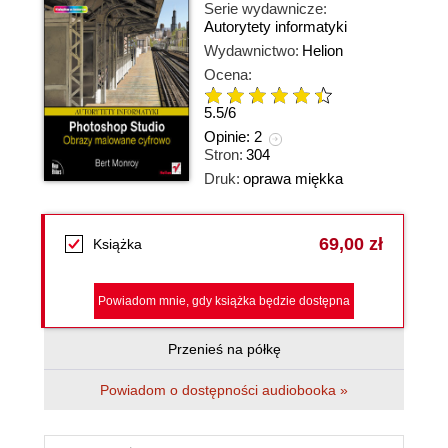
Serie wydawnicze:
Autorytety informatyki
Wydawnictwo:
Helion
Ocena:
5.5
/
6
Opinie:
2
Stron:
304
Druk:
oprawa miękka
69,00 zł
Książka
Powiadom mnie, gdy książka będzie dostępna
Przenieś na półkę
Powiadom o dostępności audiobooka »