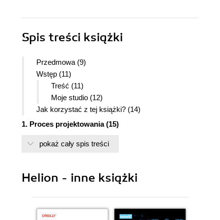
Spis treści
książki
Przedmowa (9)
Wstęp (11)
Treść (11)
Moje studio (12)
Jak korzystać z tej książki? (14)
1. Proces projektowania (15)
Inspiracje (15)
pokaż cały spis treści
Szkic (19)
Definicje pojęć związanych z perspektywą
(20)
Helion - inne książki
Prace nad szkicem (21)
Materiały pomocnicze (22)
Droga do ideału - krok po kroku (23)