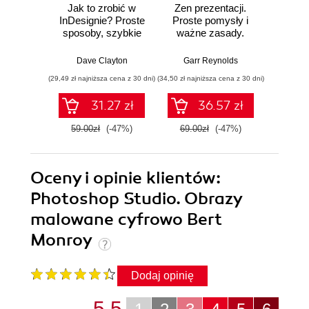
Jak to zrobić w
Zen prezentacji.
Jak t
InDesignie? Proste
Proste pomysły i
Lig
sposoby, szybkie
ważne zasady.
C
efekty
Wydanie III
Najkrót
naj
Dave Clayton
Garr Reynolds
Sc
ro
(29,49 zł najniższa cena z 30 dni)
(34,50 zł najniższa cena z 30 dni)
(29,49 zł naj
Wy
31.27 zł
36.57 zł
59.00zł
(-47%)
69.00zł
(-47%)
59.0
Oceny i opinie klientów:
Photoshop Studio. Obrazy
malowane cyfrowo Bert
Monroy
Dodaj opinię
5.5