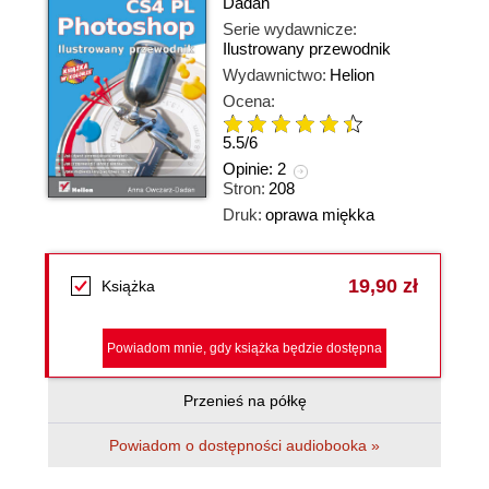
Dadan
Serie wydawnicze:
Ilustrowany przewodnik
Wydawnictwo:
Helion
Ocena:
5.5
/
6
Opinie:
2
Stron:
208
Druk:
oprawa miękka
19,90 zł
Książka
Powiadom mnie, gdy książka będzie dostępna
Przenieś na półkę
Powiadom o dostępności audiobooka »