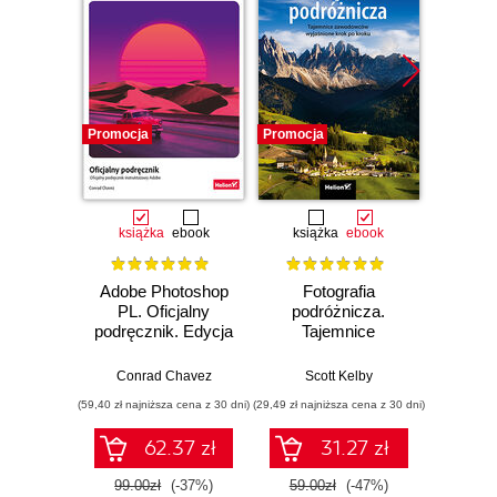
Promocja
Promocja
Promocj
książka
ebook
książka
ebook
ksią
Adobe Photoshop
Fotografia
Sekre
PL. Oficjalny
podróżnicza.
fotogra
podręcznik. Edycja
Tajemnice
Prof
2023
zawodowców
zdjęc
wyjaśnione krok po
Conrad Chavez
Scott Kelby
Sc
kroku
(59,40 zł najniższa cena z 30 dni)
(29,49 zł najniższa cena z 30 dni)
(35,40 zł naj
62.37 zł
31.27 zł
99.00zł
(-37%)
59.00zł
(-47%)
59.0