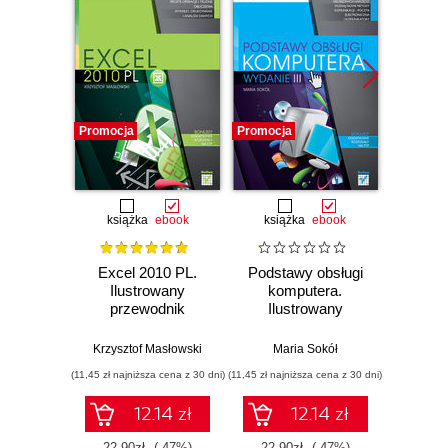
Promocja
Promocja
Promocj
książka
ebook
książka
ebook
ksią
Excel 2010 PL.
Podstawy obsługi
Power
Ilustrowany
komputera.
PL. I
przewodnik
Ilustrowany
prz
przewodnik.
Wydanie III
Krzysztof Masłowski
Maria Sokół
Rol
(11,45 zł najniższa cena z 30 dni)
(11,45 zł najniższa cena z 30 dni)
(11,45 zł naj
12.14 zł
12.14 zł
22.90zł
(-47%)
22.90zł
(-47%)
22.9