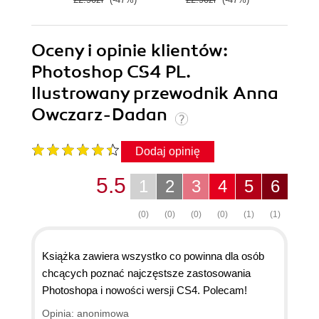
Oceny i opinie klientów:
Photoshop CS4 PL.
Ilustrowany przewodnik Anna
Owczarz-Dadan
Dodaj opinię
5.5
1
2
3
4
5
6
(0)
(0)
(0)
(0)
(1)
(1)
Książka zawiera wszystko co powinna dla osób
chcących poznać najczęstsze zastosowania
Photoshopa i nowości wersji CS4. Polecam!
Opinia: anonimowa