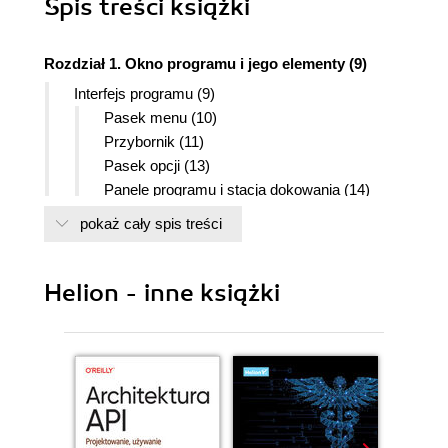
Spis treści
książki
Rozdział 1. Okno programu i jego elementy (9)
Interfejs programu (9)
Pasek menu (10)
Przybornik (11)
Pasek opcji (13)
Panele programu i stacja dokowania (14)
Skróty klawiszowe (19)
pokaż cały spis treści
Zmiana wyglądu okna programu (21)
Rozdział 2. Importowanie obrazu do programu (22)
Helion - inne książki
Otwieranie obrazu i elementy jego okna (22)
Otwieranie obrazu za pomocą polecenia
Ostatnio otwierane (26)
Skanowanie obrazów - jak to zrobić w
Photoshopie? (27)
Otwieranie zdjęć z aparatu cyfrowego w
Photoshopie (29)