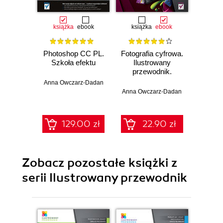
książka
ebook
książka
ebook
ksią
Photoshop CC PL.
Fotografia cyfrowa.
Z
Szkoła efektu
Ilustrowany
Pho
przewodnik.
Edyc
Wydanie II
Wy
Anna Owczarz-Dadan
Anna Owczarz-Dadan
Anna O
129.00 zł
22.90 zł
Zobacz pozostałe książki z
serii Ilustrowany przewodnik