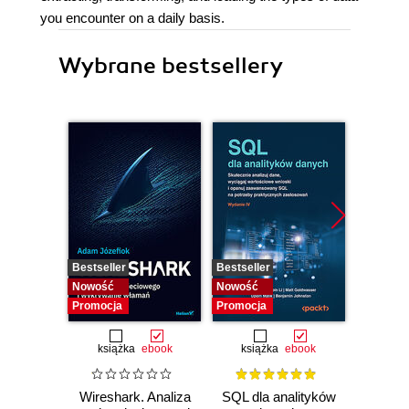
you encounter on a daily basis.
Wybrane bestsellery
Bestseller
Bestseller
Nowość
Nowość
Nowość
Promocja
Promocja
książka
ebook
książka
ebook
Wireshark. Analiza
SQL dla analityków
Power 