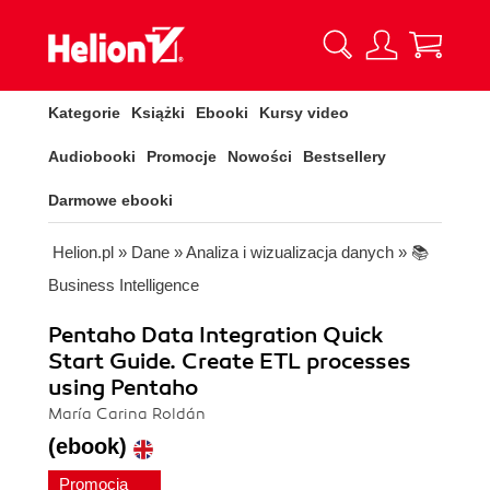
Kategorie
Książki
Ebooki
Kursy video
Audiobooki
Promocje
Nowości
Bestsellery
Darmowe ebooki
Helion.pl
»
Dane
»
Analiza i wizualizacja danych
»
📚
Business Intelligence
Pentaho Data Integration Quick
Start Guide. Create ETL processes
using Pentaho
María Carina Roldán
(ebook)
Promocja