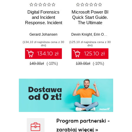
Digital Forensics
Microsoft Power BI
Pract
and Incident
Quick Start Guide.
Intel
Response. Incident
The Ultimate
Data-D
Response tools
Beginner's Guide
Hunti
and techniques for
to Power BI, Data
your c
Gerard Johansen
Devin Knight
,
Erin Ostrowsky
,
Mitchel
effective cyber
Storytelling, AI
effor
(134,10 zł najniższa cena z 30
(125,10 zł najniższa cena z 30
(116,10 zł 
threat response -
Tools, and
dete
dni)
dni)
Fourth Edition
Microsoft Fabric -
def
134.10 zł
125.10 zł
Fourth Edition
ATT&C
tool
149.00zł
(-10%)
139.00zł
(-10%)
129.0
E
Program partnerski -
zarabiaj więcej »