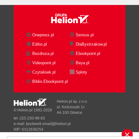
Onepress.pl
Sensus.pl
Editio.pl
DlaBystrzakow.pl
Bezdroza.pl
Ebookpoint.pl
Videopoint.pl
Beya.pl
Czytalisek.pl
Sploty
Biblio.Ebookpoint.pl
Helion.pl sp. z o.o.
ul. Kościuszki 1c
© Helion.pl 1991-2026
44-100 Gliwice
tel. (32) 230-98-63
e-mail:
[wyświetl email]@helion.pl
NIP: 6312636254
Regon: 241989027