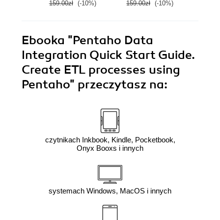
159.00zł
(-10%)
159.00zł
(-10%)
159.0
sources in Kettle,
Seco
avoid pitfalls, and
dig out the
advanced features
Ebooka
"Pentaho Data
of Pentaho Data
Integration the
Integration Quick Start Guide.
easy way. -
Create ETL processes using
Second Edition
Pentaho"
przeczytasz na:
czytnikach Inkbook, Kindle, Pocketbook,
Onyx Booxs i innych
systemach Windows, MacOS i innych