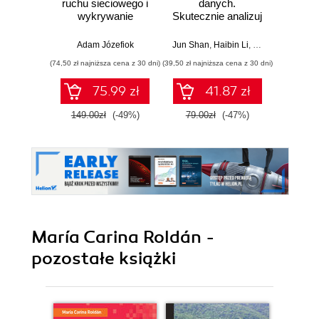
ruchu sieciowego i
danych.
video
wykrywanie
Skutecznie analizuj
d
włamań
dane, wyciągaj
profe
wartościowe
Adam Józefiok
Jun Shan
,
Haibin Li
,
Matt Goldwasser
Ad
wnioski i opanuj
(74,50 zł najniższa cena z 30 dni)
(39,50 zł najniższa cena z 30 dni)
zaawansowany
SQL na potrzeby
75.99 zł
41.87 zł
2
praktycznych
zastosowań.
149.00zł
(-49%)
79.00zł
(-47%)
Wydanie IV
María Carina Roldán -
pozostałe książki