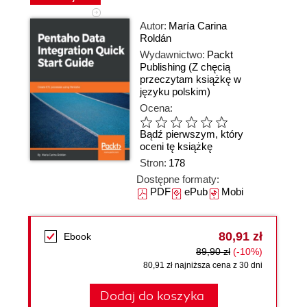
Autor:
María Carina
Roldán
Wydawnictwo:
Packt
Publishing
(Z chęcią
przeczytam książkę w
języku polskim)
Ocena:
Bądź pierwszym, który
oceni tę książkę
Stron:
178
Dostępne formaty:
PDF
ePub
Mobi
80,91 zł
Ebook
89,90 zł
(-10%)
80,91 zł najniższa cena z 30 dni
Dodaj do koszyka