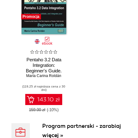
Promocja
ebook
Pentaho 3.2 Data
Integration:
Beginner's Guide.
Explore, transform,
María Carina Roldán
validate, and
(119,25 zł najniższa cena z 30
integrate your data
dni)
with ease
143.10 zł
159.00 zł
(-10%)
Program partnerski - zarabiaj
więcej »