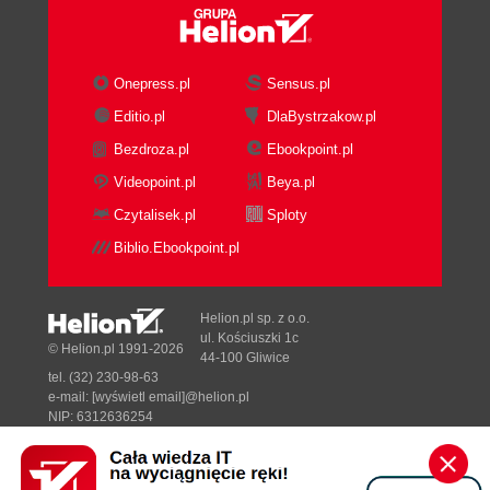
Onepress.pl
Sensus.pl
Editio.pl
DlaBystrzakow.pl
Bezdroza.pl
Ebookpoint.pl
Videopoint.pl
Beya.pl
Czytalisek.pl
Sploty
Biblio.Ebookpoint.pl
Helion.pl sp. z o.o.
ul. Kościuszki 1c
© Helion.pl 1991-2026
44-100 Gliwice
tel. (32) 230-98-63
e-mail:
[wyświetl email]@helion.pl
NIP: 6312636254
Regon: 241989027
Designed with ♥ by
Tonik.pl