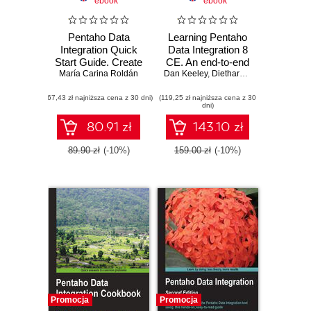
ebook
ebook
Pentaho Data
Learning Pentaho
Integration Quick
Data Integration 8
Start Guide. Create
CE. An end-to-end
María Carina Roldán
ETL processes
Dan Keeley
guide to exploring,
,
Diethard Steiner
,
María Ca
using Pentaho
transforming, and
(67,43 zł najniższa cena z 30 dni)
(119,25 zł najniższa cena z 30
integrating your
dni)
data across
multiple sources -
80.91 zł
143.10 zł
Third Edition
89.90 zł
(-10%)
159.00 zł
(-10%)
Promocja
Promocja