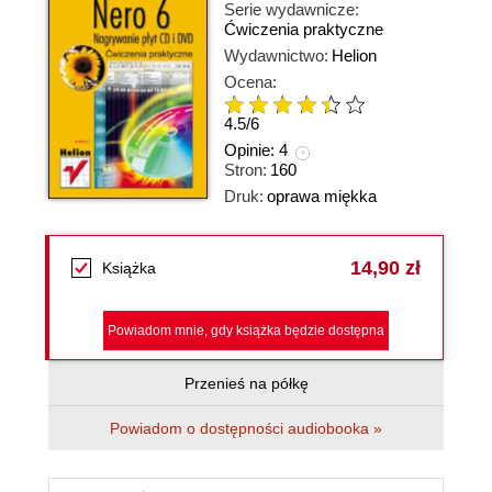
Serie wydawnicze:
Ćwiczenia praktyczne
Wydawnictwo:
Helion
Ocena:
4.5
/
6
Opinie:
4
Stron:
160
Druk:
oprawa miękka
14,90 zł
Książka
Powiadom mnie, gdy książka będzie dostępna
Przenieś na półkę
Powiadom o dostępności audiobooka »