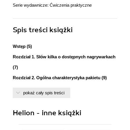
Serie wydawnicze:
Ćwiczenia praktyczne
Spis treści
książki
Wstęp (5)
Rozdział 1. Słów kilka o dostępnych nagrywarkach
(7)
Rozdział 2. Ogólna charakterystyka pakietu (9)
Rozdział 3. Instalacja i konfiguracja (13)
pokaż cały spis treści
Instalacja (13)
Uaktualnienie (16)
Spolszczenie (18)
Helion - inne książki
Konfiguracja (19)
Rozdział 4. Nagrywamy pierwsze płyty (23)