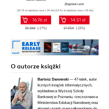
Zbigniew Lech
(16,76 zł najniższa cena z 30 dni)
(14,51 zł najniższa cena z 30 dni)
16.76 zł
14.51 zł
20.19zł
(-17%)
17.07zł
(-15%)
O autorze
książki
Bartosz Danowski
— 47-latek, autor
licznych książek informatycznych,
wykładowca Wyższej Szkoły
Bankowej w Poznaniu, rzeczoznawca
Ministerstwa Edukacji Narodowej oraz
ekspert urzędu marszałkowskiego do