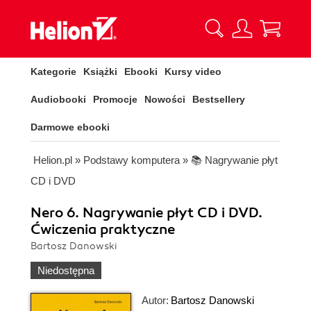
Kategorie
Książki
Ebooki
Kursy video
Audiobooki
Promocje
Nowości
Bestsellery
Darmowe ebooki
Helion.pl
»
Podstawy komputera
»
📚 Nagrywanie płyt
CD i DVD
Nero 6. Nagrywanie płyt CD i DVD.
Ćwiczenia praktyczne
Bartosz Danowski
Niedostępna
Autor:
Bartosz Danowski