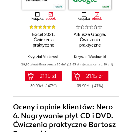
książka
ebook
książka
ebook
ksią
Excel 2021.
Arkusze Google.
Exc
Ćwiczenia
Ćwiczenia
Ćw
praktyczne
praktyczne
pr
Krzysztof Masłowski
Krzysztof Masłowski
Krzysz
(19,95 zł najniższa cena z 30 dni)
(19,95 zł najniższa cena z 30 dni)
(14,95 zł naj
21.15 zł
21.15 zł
39.90zł
(-47%)
39.90zł
(-47%)
29.9
Oceny i opinie klientów: Nero
6. Nagrywanie płyt CD i DVD.
Ćwiczenia praktyczne Bartosz