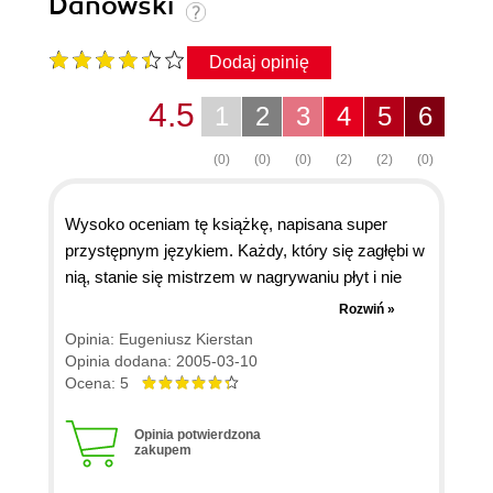
Danowski
Dodaj opinię
4.5
1
2
3
4
5
6
(0)
(0)
(0)
(2)
(2)
(0)
Wysoko oceniam tę książkę, napisana super
przystępnym językiem. Każdy, który się zagłębi w
nią, stanie się mistrzem w nagrywaniu płyt i nie
tylko... Bardzo wysoko oceniam również autora,
Rozwiń »
Pana Bartosza Danowskiego, do którego
Opinia: Eugeniusz Kierstan
zwróciłem się z zapytaniem... otrzymałem
Opinia dodana: 2005-03-10
odpowiedź w tempie kosmicznym. Jeszcze raz
Ocena: 5
serdecznie dziękuję i polecam tę książkę
Wszystkim, których ten problem interesuje. Autora
Opinia potwierdzona
zakupem
pozdrawiam i życzę dalszych sukcesów w pisaniu
i tworzeniu.