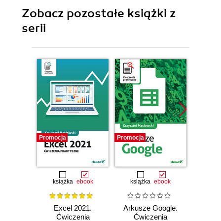
Zobacz pozostałe książki z
serii
Promocja
Promocja
Promocj
książka
ebook
książka
ebook
ksią
Excel 2021.
Arkusze Google.
Exc
Ćwiczenia
Ćwiczenia
Ćw