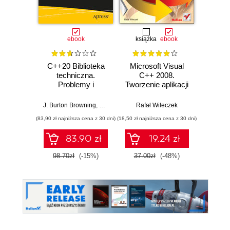
ebook
książka
ebook
ksią
C++20 Biblioteka
Microsoft Visual
Vis
techniczna.
C++ 2008.
G
Problemy i
Tworzenie aplikacji
rozwi
rozwiązania
dla Windows
prog
W
J. Burton Browning
,
Bruce Sutherland
Rafał Wileczek
Jacek Ma
(83,90 zł najniższa cena z 30 dni)
(18,50 zł najniższa cena z 30 dni)
(39,50 zł naj
83.90 zł
19.24 zł
98.70zł
(-15%)
37.00zł
(-48%)
79.0