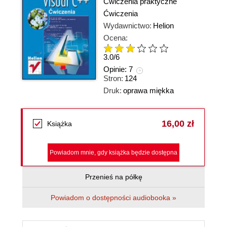
Ćwiczenia praktyczne
Ćwiczenia
Wydawnictwo:
Helion
Ocena:
3.0
/
6
Opinie:
7
Stron:
124
Druk:
oprawa miękka
16,00 zł
Książka
Powiadom mnie, gdy książka będzie dostępna
Przenieś na półkę
Powiadom o dostępności audiobooka »