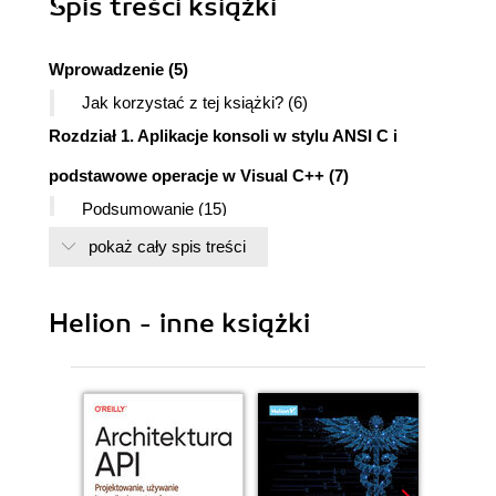
Spis treści
książki
Wprowadzenie (5)
Jak korzystać z tej książki? (6)
Rozdział 1. Aplikacje konsoli w stylu ANSI C i
podstawowe operacje w Visual C++ (7)
Podsumowanie (15)
Rozdział 2. Aplikacje konsoli w stylu ANSI C++,
pokaż cały spis treści
programowanie sekwencyjne w Visual C++ (17)
Wprowadzanie danych w ruchu programu i
Helion - inne książki
rozbieżności w składni ANSI C i ANSI C++ (19)
Podsumowanie (26)
Rozdział 3. Style programowania - konstruowanie
aplikacji zdarzeniowych i obiektowych, firmowe
przykłady VC++ (27)