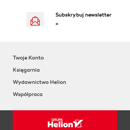
Stacking blocks of columns at the same
time
Subskrybuj newsletter
Getting ready
»
How to do it
How it works
See also
Transposing the columns of a worksheet
Getting ready
Twoje Konto
How to do it
How it works
Księgarnia
See also
Splitting a worksheet by categorical
Wydawnictwo Helion
column
Współpraca
Getting ready
How to do it
How it works
See also
Creating a subset of data in a new
worksheet