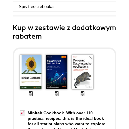
Spis treści
ebooka
Kup w zestawie z dodatkowym
rabatem
Minitab Cookbook. With over 110
practical recipes, this is the ideal book
for all statisticians who want to explore