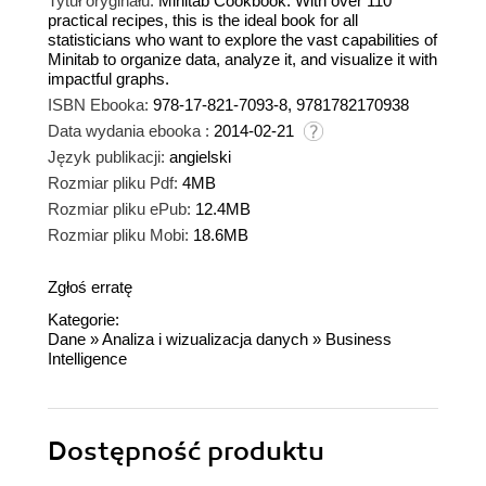
Tytuł oryginału:
Minitab Cookbook. With over 110
practical recipes, this is the ideal book for all
statisticians who want to explore the vast capabilities of
Minitab to organize data, analyze it, and visualize it with
impactful graphs.
ISBN Ebooka:
978-17-821-7093-8, 9781782170938
Data wydania ebooka :
2014-02-21
Język publikacji:
angielski
Rozmiar pliku Pdf:
4MB
Rozmiar pliku ePub:
12.4MB
Rozmiar pliku Mobi:
18.6MB
Zgłoś erratę
Kategorie:
Dane
»
Analiza i wizualizacja danych
»
Business
Intelligence
Dostępność produktu