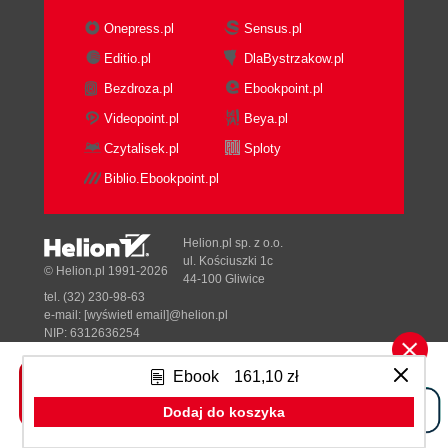
Getting ready
Onepress.pl
Sensus.pl
How to do it...
Editio.pl
DlaBystrzakow.pl
How it works
Bezdroza.pl
Ebookpoint.pl
There's more
See also
Videopoint.pl
Beya.pl
Extracting values from a date/time
Czytalisek.pl
Sploty
column
Biblio.Ebookpoint.pl
Getting ready
How to do it
How it works
Helion.pl sp. z o.o.
Calculator basic functions
ul. Kościuszki 1c
© Helion.pl 1991-2026
44-100 Gliwice
Getting ready
tel. (32) 230-98-63
How to do it
e-mail:
[wyświetl email]@helion.pl
How it works
NIP: 6312636254
Regon: 241989027
There's more
Ebook
161,10 zł
See also
Designed with ♥ by
Tonik.pl
Calculator using an if statement
Dodaj do koszyka
Getting ready
Pełna wersja strony »