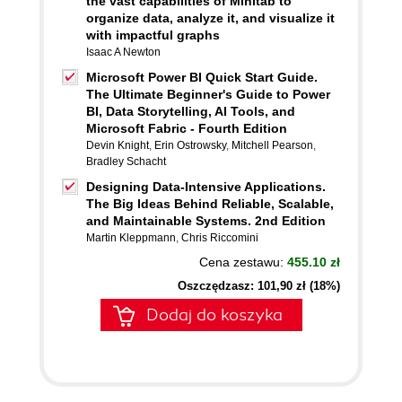
the vast capabilities of Minitab to
organize data, analyze it, and visualize it
with impactful graphs
Isaac A Newton
Microsoft Power BI Quick Start Guide.
The Ultimate Beginner's Guide to Power
BI, Data Storytelling, AI Tools, and
Microsoft Fabric - Fourth Edition
Devin Knight
,
Erin Ostrowsky
,
Mitchell Pearson
,
Bradley Schacht
Designing Data-Intensive Applications.
The Big Ideas Behind Reliable, Scalable,
and Maintainable Systems. 2nd Edition
Martin Kleppmann
,
Chris Riccomini
Cena zestawu:
455.10 zł
Oszczędzasz: 101,90 zł (18%)
Dodaj do koszyka