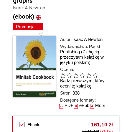
graphs
Isaac A Newton
(ebook)
Promocja
Autor:
Isaac A Newton
Wydawnictwo:
Packt
Publishing
(Z chęcią
przeczytam książkę w
języku polskim)
Ocena:
Bądź pierwszym, który
oceni tę książkę
Stron:
338
Dostępne formaty:
PDF
ePub
Mobi
161,10 zł
Ebook
179,00 zł
(-10%)