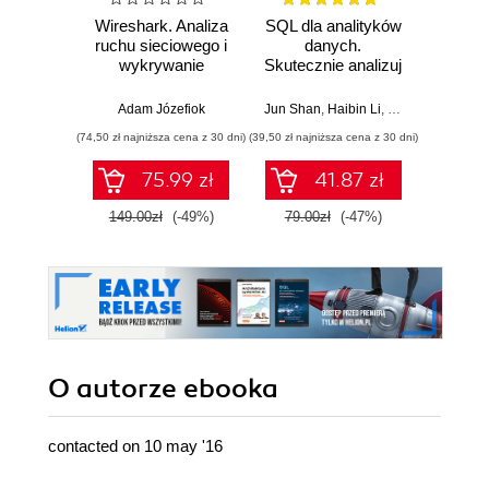
Wireshark. Analiza
SQL dla analityków
Power 
ruchu sieciowego i
danych.
video
wykrywanie
Skutecznie analizuj
d
włamań
dane, wyciągaj
profe
wartościowe
Adam Józefiok
Jun Shan
,
Haibin Li
,
Matt Goldwasser
Ad
wnioski i opanuj
(74,50 zł najniższa cena z 30 dni)
(39,50 zł najniższa cena z 30 dni)
zaawansowany
SQL na potrzeby
75.99 zł
41.87 zł
2
praktycznych
zastosowań.
149.00zł
(-49%)
79.00zł
(-47%)
Wydanie IV
O autorze
ebooka
contacted on 10 may '16