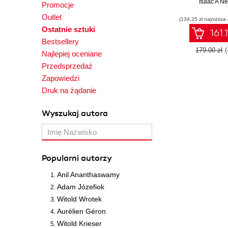
book for all st
Isaac A N
Promocje
who want to e
Outlet
(134,25 zł najniższa
vast capabil
Ostatnie sztuki
Minitab to 
161.
data, analyze
Bestsellery
visualize i
179.00 zł
Najlepiej oceniane
impactful 
Przedsprzedaż
Zapowiedzi
Druk na żądanie
Wyszukaj autora
Popularni autorzy
Anil Ananthaswamy
Adam Józefiok
Witold Wrotek
Aurélien Géron
Witold Krieser