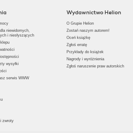
nia
Wydawnictwo Helion
mocy
O Grupie Helion
dla niewidomych,
Zostań naszym autorem!
ych i niesłyszących
Oceń książkę
klepu
Zgłoś erratę
ywatności
Przykłady do książek
dostępności
Nagrody i wyróżnienia
zty wysyłki
Zgłoś naruszenie praw autorskich
ości
nasz serwis WWW
su
i zwroty