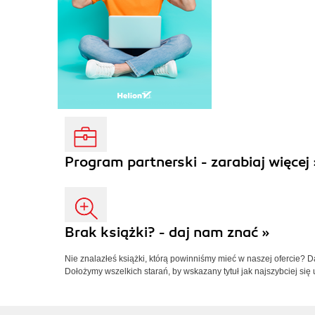
Program partnerski - zarabiaj więcej 
Brak książki? - daj nam znać »
Nie znalazłeś książki, którą powinniśmy mieć w naszej ofercie? 
Dołożymy wszelkich starań, by wskazany tytuł jak najszybciej się 