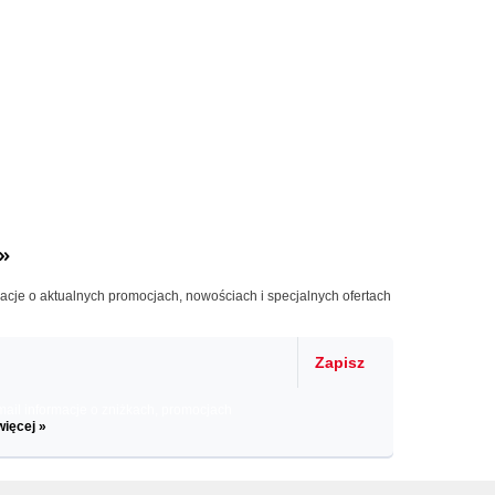
»
macje o aktualnych promocjach, nowościach i specjalnych ofertach
Zapisz
il informacje o zniżkach, promocjach
więcej »