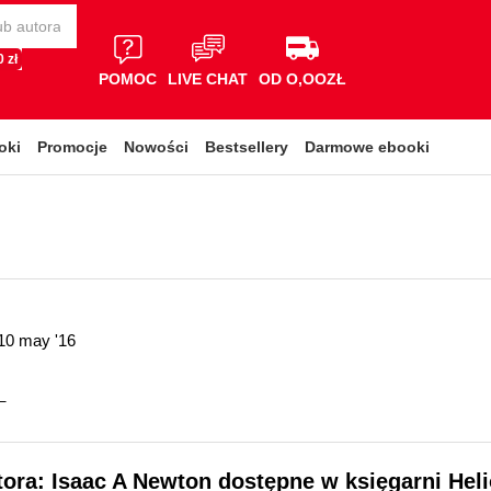
 zł
POMOC
LIVE CHAT
OD O,OOZŁ
oki
Promocje
Nowości
Bestsellery
Darmowe ebooki
10 may '16
_
tora: Isaac A Newton dostępne w księgarni Hel