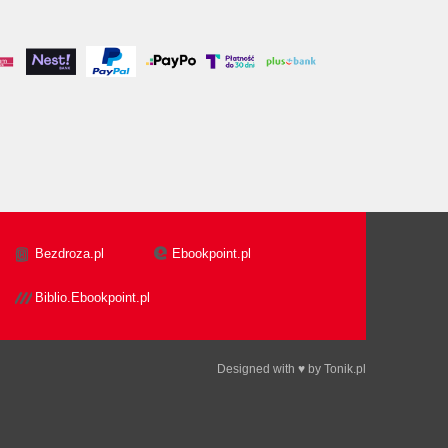
Bezdroza.pl
Ebookpoint.pl
Biblio.Ebookpoint.pl
Designed with ♥ by
Tonik.pl