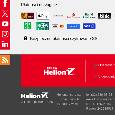
Płatności obsługuje:
Bezpieczne płatności szyfrowane SSL
Onepress.p
Videopoint.
Helion.pl sp. z o.o.
tel. (32) 230-98-63
ul. Kościuszki 1c
e-mail:
[wyświetl ema
© Helion.pl 1991-2026
44-100 Gliwice
NIP: 6312636254
Regon: 241989027