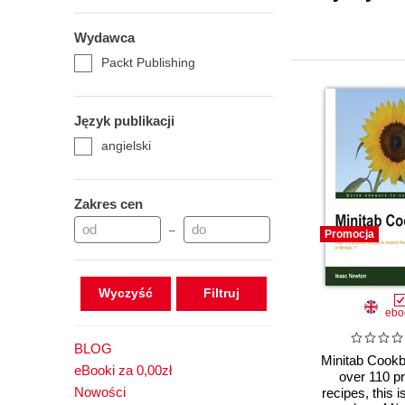
Wydawca
Packt Publishing
Język publikacji
angielski
Zakres cen
–
Promocja
Wyczyść
ebo
BLOG
Minitab Cookb
eBooki za 0,00zł
over 110 pr
Nowości
recipes, this i