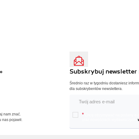
»
Subskrybuj newsletter 
Średnio raz w tygodniu dostaniesz infor
dla subskrybentów newslettera.
Daj nam znać.
*
Chcę otrzymywać na podany e-ma
u nas pojawił.
oraz nowościach wydawniczych.