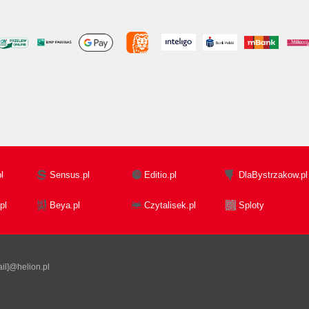
l
Sensus.pl
Editio.pl
DlaBystrzakow.pl
pl
Beya.pl
Czytalisek.pl
Sploty
il]@helion.pl