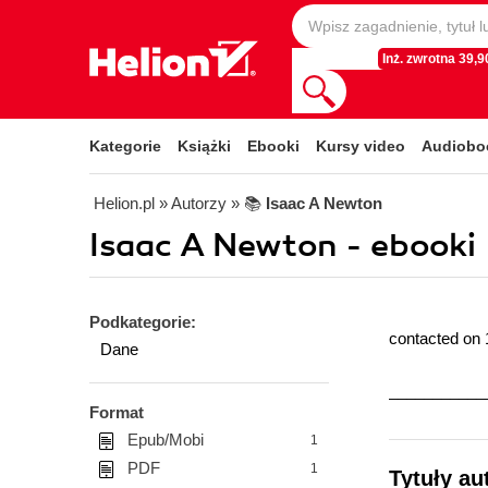
Inż. zwrotna 39,90
Kategorie
Książki
Ebooki
Kursy video
Audiobo
Helion.pl
» Autorzy
» 📚
Isaac A Newton
Isaac A Newton - ebooki
Podkategorie:
contacted on 
Dane
___________
Format
Epub/Mobi
1
PDF
1
Tytuły au