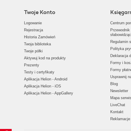
Twoje Konto
Księgar
Logowanie
Centrum po
Rejestracja
Przewodnik 
słabowidząc
Historia Zamówień
Regulamin s
Twoja biblioteka
Polityka pr
Twoje półki
Deklaracja 
Aktywuj kod na produkty
Formy i kos
Prezenty
Formy płatn
Testy i certyfikaty
Usprawnij 
Aplikacja Helion - Android
Blog
Aplikacja Helion - iOS
Newsletter
Aplikacja Helion - AppGallery
Mapa serwi
LiveChat
Kontakt
Reklamacje 