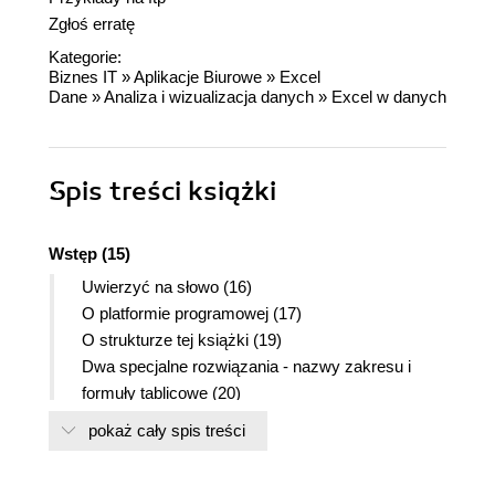
Zgłoś erratę
Kategorie:
Biznes IT
»
Aplikacje Biurowe
»
Excel
Dane
»
Analiza i wizualizacja danych
»
Excel w danych
Spis treści
książki
Wstęp (15)
Uwierzyć na słowo (16)
O platformie programowej (17)
O strukturze tej książki (19)
Dwa specjalne rozwiązania - nazwy zakresu i
formuły tablicowe (20)
Przypisywanie nazwy (20)
pokaż cały spis treści
Korzystanie z formuł tablicowych (21)
Konwencje stosowane w tej książce (22)