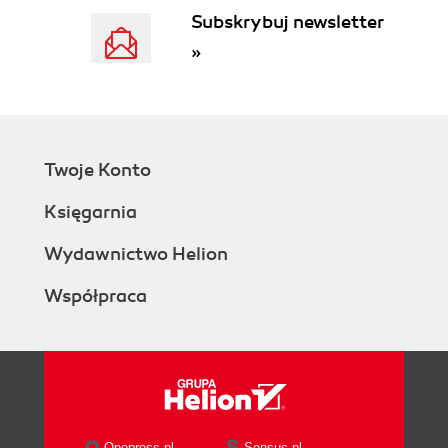
Szacowanie wysokości należności
Subskrybuj newsletter
nieściągalnych według struktury wiekowej
»
należności (63)
Szacowanie wysokości należności
nieściągalnych metodą według procentu
sprzedaży kredytowej (66)
Bilans krótkoterminowych rozliczeń
Twoje Konto
międzyokresowych (67)
Ubezpieczenie jako rozliczenie
Księgarnia
międzyokresowe (68)
Bilans środków obrotowych (69)
Wydawnictwo Helion
Ruch zapasów (70)
Współpraca
Zamknięcie rachunku zapasów (71)
Zamknięcie rachunków przychodów i
kosztów (72)
Podsumowanie (73)
3. Oszacowanie wartości zapasów na użytek
bilansu (75)
Onepress.pl
Sensus.pl