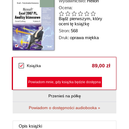
Wydawnictwo:
Helion
Ocena:
Bądź pierwszym, który
oceni tę książkę
Stron:
568
Druk:
oprawa miękka
89,00 zł
Książka
Powiadom mnie, gdy książka będzie dostępna
Przenieś na półkę
Powiadom o dostępności audiobooka »
Opis
książki