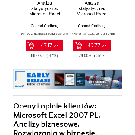
Analiza
Analiza
Excel
statystyczna.
statystyczna.
fun
Microsoft Excel
Microsoft Excel
bys
2016 PL
2010 PL
Wyd
Conrad Carlberg
Conrad Carlberg
Ken
(44,50 zł najniższa cena z 30 dni)
(47,40 zł najniższa cena z 30 dni)
(47,40 zł naj
47.17 zł
49.77 zł
89.00zł
(-47%)
79.00zł
(-37%)
79.0
Oceny i opinie klientów:
Microsoft Excel 2007 PL.
Analizy biznesowe.
Rozwiązania w biznesie.