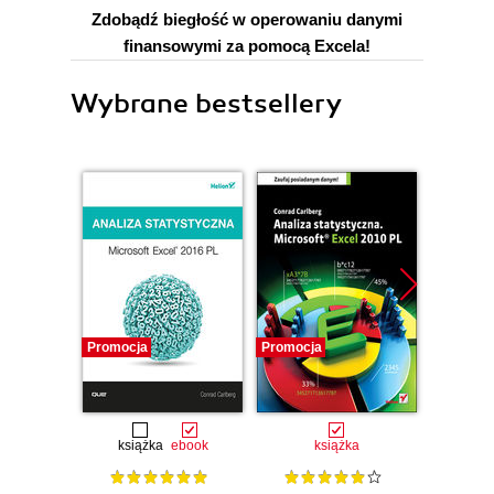
Zdobądź biegłość w operowaniu danymi
finansowymi za pomocą Excela!
Wybrane bestsellery
Promocja
Promocja
Promocj
książka
ebook
książka
ksią