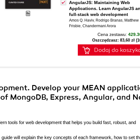
AngularJS: Maintaining Web
Applications. Learn AngularJS a
full-stack web development
Amos Q. Haviv
,
Rodrigo Branas
,
Matthew
Frisbie
,
Chandermani Arora
Cena zestawu:
429.3
Oszczędzasz: 83,60 zł (
Dodaj do koszyk
opment. Develop your MEAN applicat
n of MongoDB, Express, Angular, and 
rn tools for web development that helps you build fast, robust, and
 guide will explain the key concepts of each framework, how to set t