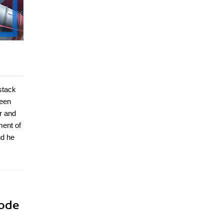
stack
been
r and
ment of
nd he
Node