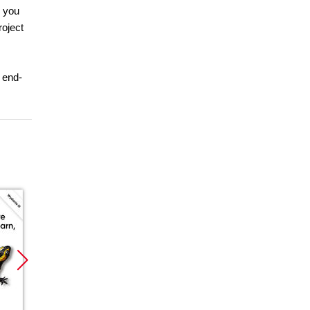
, you
roject
.
 end-
Promocja
Promocja
Promoc