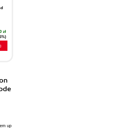
nd
0 zł
16%)
a
ion
Node
hem up