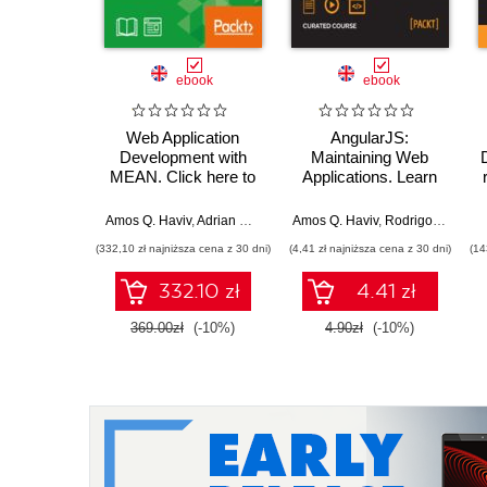
ebook
ebook
Web Application
AngularJS:
Development with
Maintaining Web
MEAN. Click here to
Applications. Learn
enter text
AngularJS and full-
stack web
Amos Q. Haviv
,
Adrian Mejia
,
Robert Onodi
Amos Q. Haviv
,
Rodrigo Branas
,
development
(332,10 zł najniższa cena z 30 dni)
(4,41 zł najniższa cena z 30 dni)
(14
332.10 zł
4.41 zł
369.00zł
(-10%)
4.90zł
(-10%)