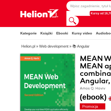
Kursy od 16,70
Kategorie
Książki
Ebooki
Kursy video
Audiobo
Helion.pl
»
Web development
»
📚 Angular
MEAN We
MEAN app
combina
Angular,
Amos Q. Haviv
(ebook)
Promocja