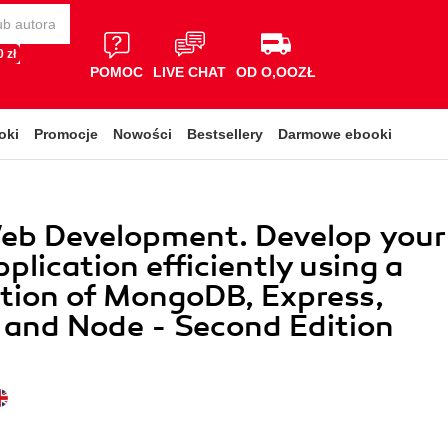
 zł
POMOC
LIVE CHAT
OD O,OOZŁ
oki
Promocje
Nowości
Bestsellery
Darmowe ebooki
b Development. Develop your
lication efficiently using a
tion of MongoDB, Express,
 and Node - Second Edition