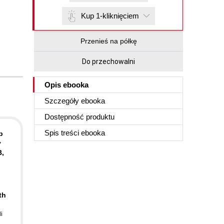
Kup 1-kliknięciem
Przenieś na półkę
Do przechowalni
Opis
ebooka
Szczegóły
ebooka
Dostępność produktu
Spis treści
ebooka
p
y
B,
th
i