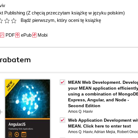
viv
t Publishing
(Z chęcią przeczytam książkę w języku polskim)
Bądź pierwszym, który oceni tę książkę
PDF
ePub
Mobi
 rabatem
MEAN Web Development. Develo
your MEAN application efficientl
using a combination of MongoD
Express, Angular, and Node -
Second Edition
Amos Q. Haviv
Web Application Development wi
MEAN. Click here to enter text
Amos Q. Haviv
,
Adrian Mejia
,
Robert Onod