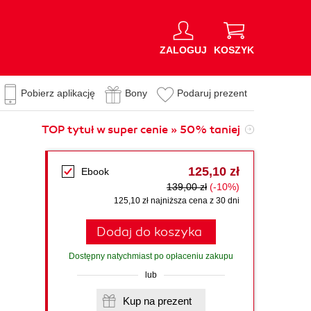
ZALOGUJ
KOSZYK
Pobierz aplikację
Bony
Podaruj prezent
TOP tytuł w super cenie » 50% taniej
125,10 zł
Ebook
139,00 zł
(-10%)
125,10 zł najniższa cena z 30 dni
Dodaj do koszyka
Dostępny natychmiast po opłaceniu zakupu
lub
Kup na prezent