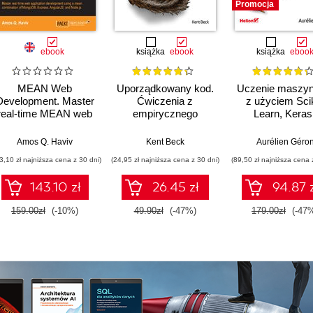
Promocja
ebook
książka
ebook
książka
eboo
MEAN Web
Uporządkowany kod.
Uczenie maszy
Development. Master
Ćwiczenia z
z użyciem Scik
real-time MEAN web
empirycznego
Learn, Keras 
application
projektowania
TensorFlow. Wy
development and
oprogramowania
III
Matthew Frisbie
Amos Q. Haviv
,
Chandermani Arora
Kent Beck
Aurélien Géro
learn how to
3,10 zł najniższa cena z 30 dni)
(24,95 zł najniższa cena z 30 dni)
(89,50 zł najniższa cena 
construct a MEAN
application using a
143.10 zł
26.45 zł
94.87 
combination of
MongoDB, Express,
159.00zł
(-10%)
49.90zł
(-47%)
179.00zł
(-47
AngularJS, and
Node.js