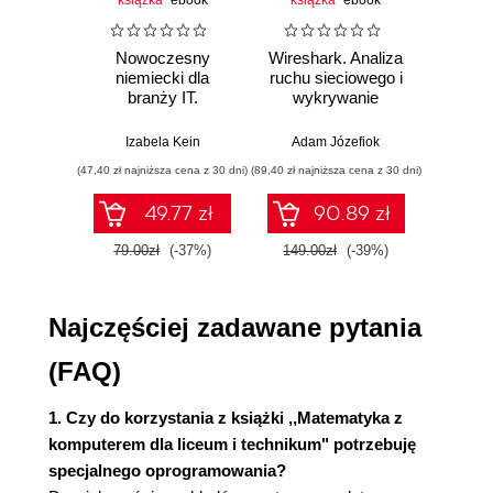
trygonometryczne (105)
Nowoczesny
Wireshark. Analiza
Aut
niemiecki dla
ruchu sieciowego i
prze
Rozdział 13. Układ równań i nierówności drugiego
branży IT.
wykrywanie
s
Praktyczne
włamań
ste
stopnia (111)
przykłady i
p
Izabela Kein
Adam Józefiok
Wito
ćwiczenia
Rozdział 14. Całka oznaczona (119)
(47,40 zł najniższa cena z 30 dni)
(89,40 zł najniższa cena z 30 dni)
(35,94 zł naj
Rozdział 15. Rachunek zdań (131)
49.77 zł
90.89 zł
Rozdział 16. Rachunek prawdopodobieństwa (139)
79.00zł
(-37%)
149.00zł
(-39%)
59.9
Rozdział 17. Statystyka (149)
Rozdział 18. Geometria (163)
Najczęściej zadawane pytania
Rozdział 19. Inne przykłady (173)
(FAQ)
Rozdział 20. Programy komputerowe w nauce
1. Czy do korzystania z książki ,,Matematyka z
matematyki (185)
komputerem dla liceum i technikum" potrzebuję
specjalnego oprogramowania?
Dodatek A Programy komputerowe na płycie CD