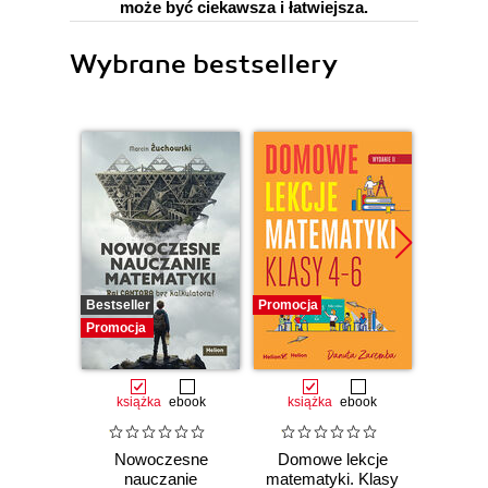
może być ciekawsza i łatwiejsza.
Wybrane bestsellery
Bestseller
Promocja
Promocj
Promocja
książka
ebook
książka
ebook
ksią
Nowoczesne
Domowe lekcje
Domo
nauczanie
matematyki. Klasy
matema