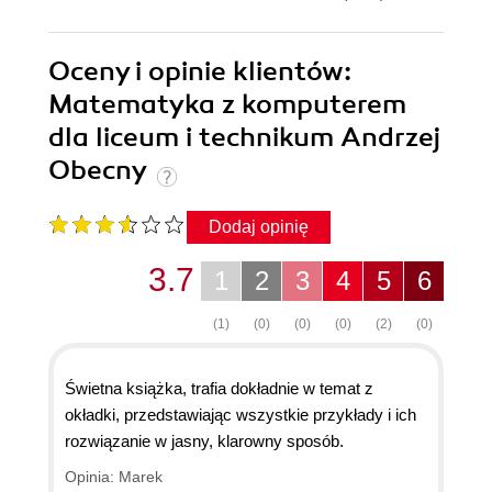
Oceny i opinie klientów:
Matematyka z komputerem
dla liceum i technikum Andrzej
Obecny
Dodaj opinię
3.7
1
2
3
4
5
6
(1)
(0)
(0)
(0)
(2)
(0)
Świetna książka, trafia dokładnie w temat z
okładki, przedstawiając wszystkie przykłady i ich
rozwiązanie w jasny, klarowny sposób.
Opinia: Marek