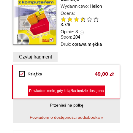
Wydawnictwo:
Helion
Ocena:
3.7
/
6
Opinie:
3
Stron:
204
Druk:
oprawa miękka
Czytaj fragment
49,00 zł
Książka
Powiadom mnie, gdy książka będzie dostępna
Przenieś na półkę
Powiadom o dostępności audiobooka »