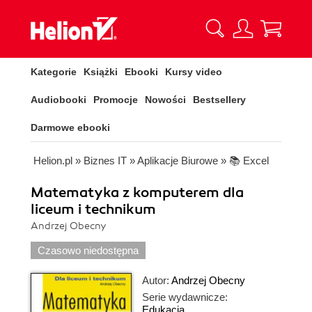
Kategorie
Książki
Ebooki
Kursy video
Audiobooki
Promocje
Nowości
Bestsellery
Darmowe ebooki
Helion.pl
»
Biznes IT
»
Aplikacje Biurowe
»
📚 Excel
Matematyka z komputerem dla
liceum i technikum
Andrzej Obecny
Czasowo niedostępna
Autor:
Andrzej Obecny
Serie wydawnicze:
Edukacja