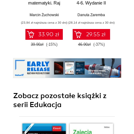
matematyki. Raj
4-6. Wydanie II
7 i 8.
Cantora bez
kalkulatora?
Marcin Żuchowski
Danuta Zaremba
Danu
(23,94 zł najniższa cena z 30 dni)
(28,14 zł najniższa cena z 30 dni)
(28,14 zł naj
33.90 zł
29.55 zł
39.90zł
(-15%)
46.90zł
(-37%)
46.9
Zobacz pozostałe książki z
serii Edukacja