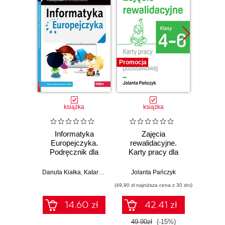
Promocja
Promocj
książka
książka
Informatyka
Zajęcia
Z
Europejczyka.
rewalidacyjne.
rewa
Podręcznik dla
Karty pracy dla
Karty
szkoły
szkoły
podstawowej.
podstawowej,
pods
Danuta Kiałka
,
Katarzyna Kiałka
Jolanta Pańczyk
Jolan
Klasa 6 (Wydanie
klasy 4-6
kl
(49,90 zł najniższa cena z 30 dni)
(49,90 zł naj
II)
14.60 zł
42.41 zł
49.90zł
(-15%)
49.9