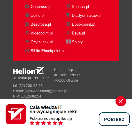
Onepress.pl
Sensus.pl
Editio.pl
DlaBystrzakow.pl
Bezdroza.pl
Ebookpoint.pl
Videopoint.pl
Beya.pl
Czytalisek.pl
Sploty
Biblio.Ebookpoint.pl
Helion.pl sp. z o.o.
ul. Kościuszki 1c
© Helion.pl 1991-2026
44-100 Gliwice
tel. (32) 230-98-63
e-mail:
[wyświetl email]@helion.pl
NIP: 6312636254
Regon: 241989027
Designed with ♥ by
Tonik.pl
Pełna wersja strony »