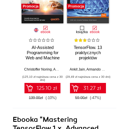
Promocja
Promocja
Promocj
ebook
książka
ebook
ksią
AI-Assisted
TensorFlow. 13
Prog
Programming for
praktycznych
wspom
Web and Machine
projektów
Auto
Learning. Improve
wykorzystujących
pracy 
your development
uczenie
dzięk
Christoffer Noring
,
Anjali Jain
Ankit Jain
,
Marina Fernandez
,
Armando Fandango
,
Ayşe Mutlu
Christoff
,
,
Amita
Ajit 
workflow with
maszynowe
GitH
(125,10 zł najniższa cena z 30
(29,49 zł najniższa cena z 30 dni)
(64,50 zł naj
ChatGPT and
dni)
GitHub Copilot
125.10 zł
31.27 zł
139.00zł
(-10%)
59.00zł
(-47%)
129.0
Ebooka
"Mastering
TensorFlow 1.x. Advanced