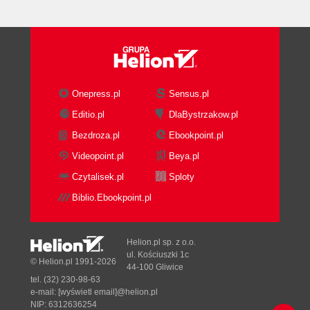
Onepress.pl
Sensus.pl
Editio.pl
DlaBystrzakow.pl
Bezdroza.pl
Ebookpoint.pl
Videopoint.pl
Beya.pl
Czytalisek.pl
Sploty
Biblio.Ebookpoint.pl
Helion.pl sp. z o.o.
ul. Kościuszki 1c
© Helion.pl 1991-2026
44-100 Gliwice
tel. (32) 230-98-63
e-mail:
[wyświetl email]@helion.pl
NIP: 6312636254