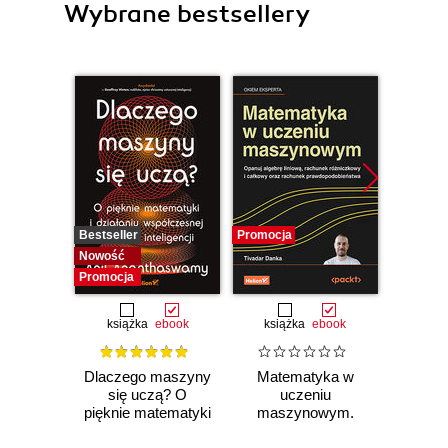
Wybrane bestsellery
Bestseller
Promocja
Promocj
Nowość
Promocja
książka
ebook
książka
ebook
ksią
Dlaczego maszyny
Matematyka w
Graf
się uczą? O
uczeniu
neurono
pięknie matematyki
maszynowym.
p
i działaniu
Opanuj algebrę