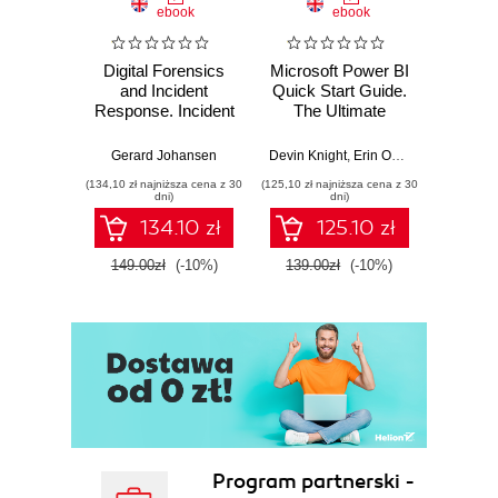
ebook
ebook
Digital Forensics
Microsoft Power BI
Pract
and Incident
Quick Start Guide.
Intel
Response. Incident
The Ultimate
Data-D
Response tools
Beginner's Guide
Hunti
and techniques for
to Power BI, Data
your c
Gerard Johansen
Devin Knight
,
Erin Ostrowsky
,
Mitchel
effective cyber
Storytelling, AI
effor
(134,10 zł najniższa cena z 30
(125,10 zł najniższa cena z 30
(116,10 zł 
threat response -
Tools, and
dete
dni)
dni)
Fourth Edition
Microsoft Fabric -
def
134.10 zł
125.10 zł
Fourth Edition
ATT&C
tool
149.00zł
(-10%)
139.00zł
(-10%)
129.0
E
Program partnerski -