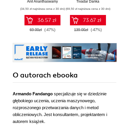
współczesnej
liniową, rachunek
Anil Ananthaswamy
Tivadar Danka
Fil
sztucznej
różniczkowy i
(34,50 zł najniższa cena z 30 dni)
(69,50 zł najniższa cena z 30 dni)
(39,50 zł naj
inteligencji
całkowy oraz
rachunek
36.57 zł
73.67 zł
prawdopodobieństwa
69.00zł
(-47%)
139.00zł
(-47%)
79.0
O autorach
ebooka
Armando Fandango
specjalizuje się w dziedzinie
głębokiego uczenia, uczenia maszynowego,
rozproszonego przetwarzania danych i metod
obliczeniowych. Jest konsultantem, projektantem i
autorem książek.