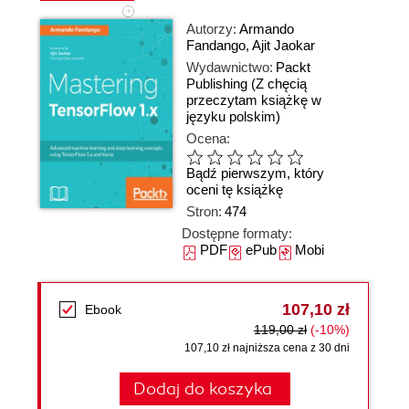
Autorzy:
Armando
Fandango
,
Ajit Jaokar
Wydawnictwo:
Packt
Publishing
(Z chęcią
przeczytam książkę w
języku polskim)
Ocena:
Bądź pierwszym, który
oceni tę książkę
Stron:
474
Dostępne formaty:
PDF
ePub
Mobi
107,10 zł
Ebook
119,00 zł
(-10%)
107,10 zł najniższa cena z 30 dni
Dodaj do koszyka