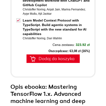
development workflow with ChatGPT and
GitHub Copilot
Christoffer Noring
,
Anjali Jain
,
Marina Fernandez
,
Ayşe Mutlu
,
Ajit Jaokar
Learn Model Context Protocol with
TypeScript. Build agentic systems in
TypeScript with the new standard for AI
capabilities
Christoffer Noring
,
Dan Wahlin
Cena zestawu:
323.92 zł
Oszczędzasz: 63,08 zł (16%)
Dodaj do koszyka
Opis
ebooka
: Mastering
TensorFlow 1.x. Advanced
machine learning and deep