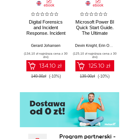
ebook
ebook
Digital Forensics
Microsoft Power BI
Pract
and Incident
Quick Start Guide.
Intel
Response. Incident
The Ultimate
Data-D
Response tools
Beginner's Guide
Hunti
and techniques for
to Power BI, Data
your c
Gerard Johansen
Devin Knight
,
Erin Ostrowsky
,
Mitchel
effective cyber
Storytelling, AI
effor
(134,10 zł najniższa cena z 30
(125,10 zł najniższa cena z 30
(116,10 zł 
threat response -
Tools, and
dete
dni)
dni)
Fourth Edition
Microsoft Fabric -
def
134.10 zł
125.10 zł
Fourth Edition
ATT&C
tool
149.00zł
(-10%)
139.00zł
(-10%)
129.0
E
Program partnerski -