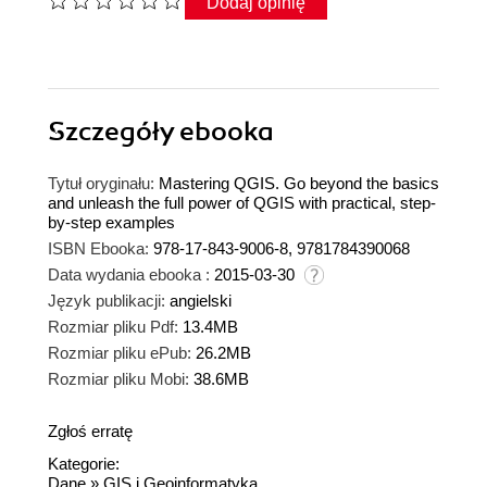
Dodaj opinię
Szczegóły
ebooka
Tytuł oryginału:
Mastering QGIS. Go beyond the basics
and unleash the full power of QGIS with practical, step-
by-step examples
ISBN Ebooka:
978-17-843-9006-8, 9781784390068
Data wydania ebooka :
2015-03-30
Język publikacji:
angielski
Rozmiar pliku Pdf:
13.4MB
Rozmiar pliku ePub:
26.2MB
Rozmiar pliku Mobi:
38.6MB
Zgłoś erratę
Kategorie:
Dane
»
GIS i Geoinformatyka