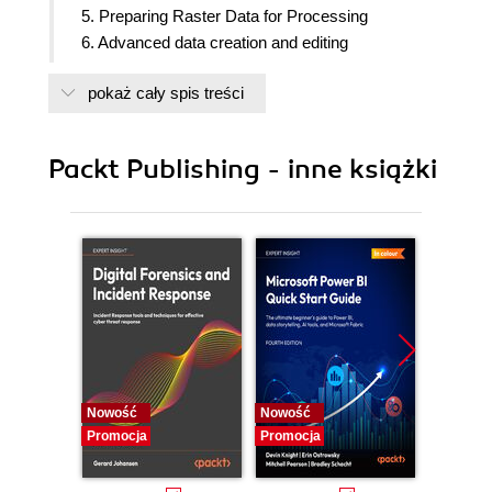
5. Preparing Raster Data for Processing
6. Advanced data creation and editing
7. Exploring the Processing Toolbox
pokaż cały spis treści
8. Automating workflows with the graphical
modeler
9. Creating Plugins for pyqgis problem solving
Packt Publishing - inne książki
10. Python Analysis Scripting with QGIS
Nowość
Nowość
Nowość
Promocja
Promocja
Promocj