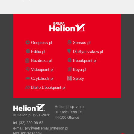
Onepress.pl
Sensus.pl
Editio.pl
DlaBystrzakow.pl
Bezdroza.pl
Ebookpoint.pl
Videopoint.pl
Beya.pl
Czytalisek.pl
Sploty
Biblio.Ebookpoint.pl
Helion.pl sp. z o.o.
ul. Kościuszki 1c
© Helion.pl 1991-2026
44-100 Gliwice
tel. (32) 230-98-63
e-mail:
[wyświetl email]@helion.pl
NIP: 6312636254