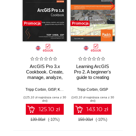
Promocja
Promocja
Promocj
ebook
ebook
ArcGIS Pro 3.x
Learning ArcGIS
Ma
Cookbook. Create,
Pro 2. A beginner's
Ge
manage, analyze,
guide to creating
Devel
maintain, and
2D and 3D maps
QGIS 
visualize geospatial
and editing
dept
Tripp Corbin
,
GISP
,
Kirk Larson
Tripp Corbin
,
GISP
Shammun
data using ArcGIS
geospatial data
becomin
(125,10 zł najniższa cena z 30
(143,10 zł najniższa cena z 30
(116,10 zł 
Pro - Second
with ArcGIS Pro -
in sp
dni)
dni)
Edition
Second Edition
anal
125.10 zł
143.10 zł
QGIS 
with Py
139.00zł
(-10%)
159.00zł
(-10%)
129.0
E