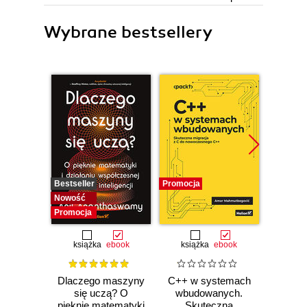
Wybrane bestsellery
Bestseller
Promocja
Promocj
Nowość
Promocja
książka
ebook
książka
ebook
ksią
Dlaczego maszyny
C++ w systemach
Mate
się uczą? O
wbudowanych.
u
pięknie matematyki
Skuteczna
mas