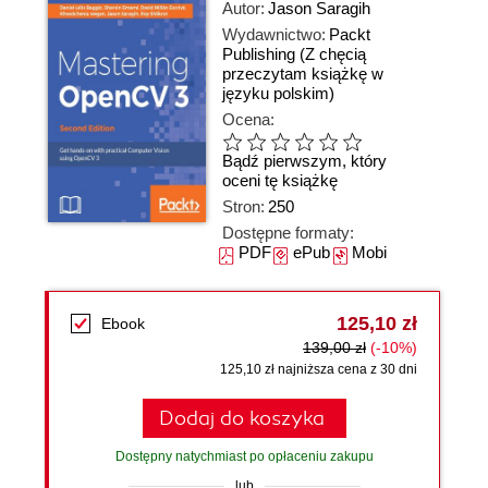
Autor:
Jason Saragih
Wydawnictwo:
Packt
Publishing
(Z chęcią
przeczytam książkę w
języku polskim)
Ocena:
Bądź pierwszym, który
oceni tę książkę
Stron:
250
Dostępne formaty:
PDF
ePub
Mobi
125,10 zł
Ebook
139,00 zł
(-10%)
125,10 zł najniższa cena z 30 dni
Dodaj do koszyka
Dostępny natychmiast po opłaceniu zakupu
lub