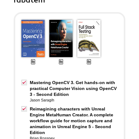
rabatem
Mastering OpenCV 3. Get hands-on with
practical Computer Vision using OpenCV
3 - Second Edition
Jason Saragih
Reimagining characters with Unreal
Engine MetaHuman Creator. A complete
workflow guide for motion capture and
animation in Unreal Engine 5 - Second
Edition
Brian Rossney