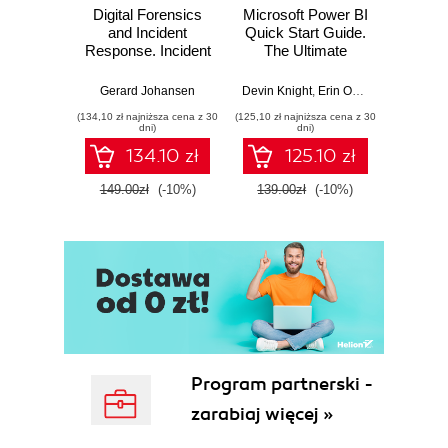
Digital Forensics
Microsoft Power BI
Pract
and Incident
Quick Start Guide.
Intel
Response. Incident
The Ultimate
Data-D
Response tools
Beginner's Guide
Hunti
and techniques for
to Power BI, Data
your c
Gerard Johansen
Devin Knight
,
Erin Ostrowsky
,
Mitchel
effective cyber
Storytelling, AI
effor
(134,10 zł najniższa cena z 30
(125,10 zł najniższa cena z 30
(116,10 zł 
threat response -
Tools, and
dete
dni)
dni)
Fourth Edition
Microsoft Fabric -
def
134.10 zł
125.10 zł
Fourth Edition
ATT&C
tool
149.00zł
(-10%)
139.00zł
(-10%)
129.0
E
Program partnerski -
zarabiaj więcej »