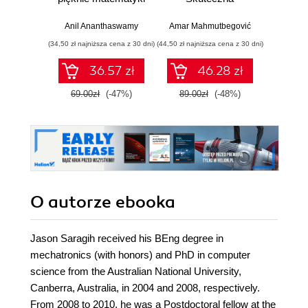
i działaniu
migracja z C do
Opan
współczesnej
nowoczesnego
liniow
Anil Ananthaswamy
Amar Mahmutbegović
Tiva
sztucznej
C++
różn
(34,50 zł najniższa cena z 30 dni)
(44,50 zł najniższa cena z 30 dni)
(69,50 zł naj
inteligencji
cał
ra
36.57 zł
46.28 zł
prawdo
69.00zł
(-47%)
89.00zł
(-48%)
139.0
O autorze
ebooka
Jason Saragih received his BEng degree in
mechatronics (with honors) and PhD in computer
science from the Australian National University,
Canberra, Australia, in 2004 and 2008, respectively.
From 2008 to 2010, he was a Postdoctoral fellow at the