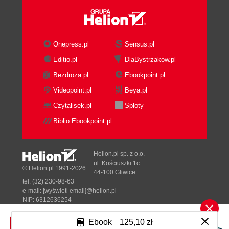
Onepress.pl
Sensus.pl
Editio.pl
DlaBystrzakow.pl
Bezdroza.pl
Ebookpoint.pl
Videopoint.pl
Beya.pl
Czytalisek.pl
Sploty
Biblio.Ebookpoint.pl
Helion.pl sp. z o.o.
ul. Kościuszki 1c
© Helion.pl 1991-2026
44-100 Gliwice
tel. (32) 230-98-63
e-mail:
[wyświetl email]@helion.pl
NIP: 6312636254
Regon: 241989027
Ebook
125,10 zł
Designed with ♥ by
Tonik.pl