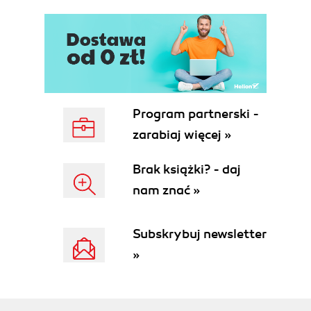
Działania związane z kategoriami (94)
Rozdział 7. Tworzenie treści serwisu i zarządzanie
nimi (99)
Działania związane z artykułami (99)
Działania związane z artykułami własnymi (118)
Rozdział 8. Kontrolowanie menu serwisu (121)
Program partnerski -
Zarządzanie menu (121)
zarabiaj więcej »
Zarządzanie pozycjami menu (126)
Brak książki? - daj
Rozdział 9. Zarządzanie dodatkami i szablonami
nam znać »
(137)
Zarządzanie dodatkami do systemu Mambo (138)
Subskrybuj newsletter
Stosowanie szablonów (148)
»