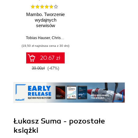
Mambo. Tworzenie
wydajnych
serwisów
internetowych
Tobias Hauser
,
Christian Wenz
(19,50 zł najniższa cena z 30 dni)
20.67 zł
39.00zł
(-47%)
Łukasz Suma - pozostałe
książki