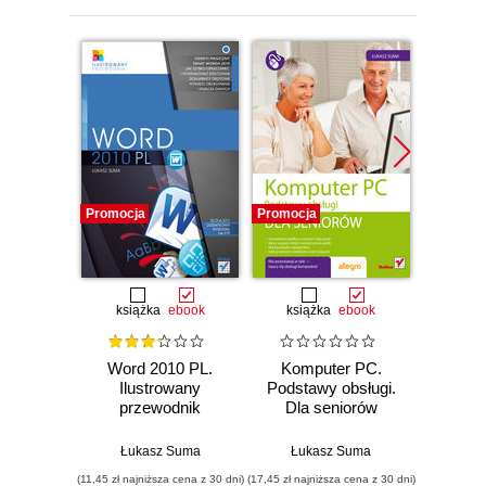
Promocja
Promocja
Promocj
książka
ebook
książka
ebook
ksią
Word 2010 PL.
Komputer PC.
Mac 
Ilustrowany
Podstawy obsługi.
L
przewodnik
Dla seniorów
Ilu
prz
Łukasz Suma
Łukasz Suma
Łuk
(11,45 zł najniższa cena z 30 dni)
(17,45 zł najniższa cena z 30 dni)
(14,50 zł naj