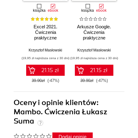
książka
ebook
książka
ebook
ksią
Excel 2021.
Arkusze Google.
Exc
Ćwiczenia
Ćwiczenia
Ćw
praktyczne
praktyczne
pr
Krzysztof Masłowski
Krzysztof Masłowski
Krzysz
(19,95 zł najniższa cena z 30 dni)
(19,95 zł najniższa cena z 30 dni)
(14,95 zł naj
21.15 zł
21.15 zł
39.90zł
(-47%)
39.90zł
(-47%)
29.9
Oceny i opinie klientów:
Mambo. Ćwiczenia Łukasz
Suma
Dodaj opinię