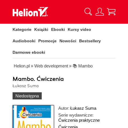
Kategorie
Książki
Ebooki
Kursy video
Audiobooki
Promocje
Nowości
Bestsellery
Darmowe ebooki
Helion.pl
»
Web development
»
📚 Mambo
Mambo. Ćwiczenia
Łukasz Suma
Niedostępna
Autor:
Łukasz Suma
Serie wydawnicze:
Ćwiczenia praktyczne
Ćwiczenia