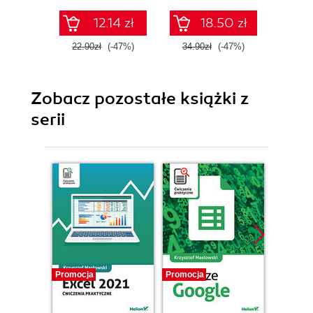
12.14 zł
18.50 zł
22.90zł
(-47%)
34.90zł
(-47%)
29.0
Zobacz pozostałe książki z
serii
Promocja
Promocja
Promocj