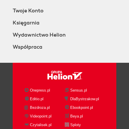
Twoje Konto
Księgarnia
Wydawnictwo Helion
Współpraca
Onepress.pl
Sensus.pl
Editio.pl
DlaBystrzakow.pl
Bezdroza.pl
Ebookpoint.pl
Videopoint.pl
Beya.pl
Czytalisek.pl
Sploty