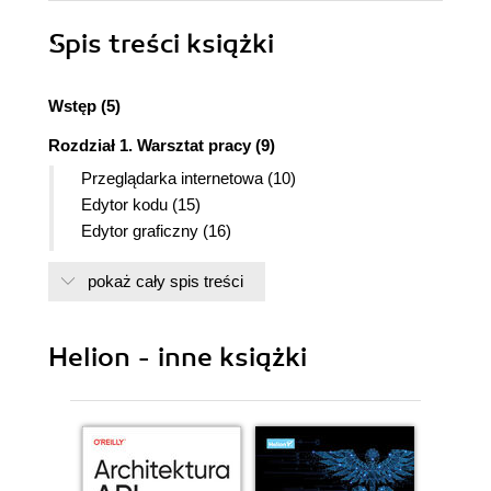
Spis treści
książki
Wstęp (5)
Rozdział 1. Warsztat pracy (9)
Przeglądarka internetowa (10)
Edytor kodu (15)
Edytor graficzny (16)
Klient usługi FTP i program do kompresji danych
pokaż cały spis treści
(19)
Domena, serwer i wymagane usługi (23)
Rozdział 2. Instalacja systemu (27)
Helion - inne książki
Wybór wersji systemu (27)
Czynności wstępne (28)
Proces instalacji (34)
Rozpoczęcie pracy (41)
Rozdział 3. Wiadomości podstawowe, interfejs