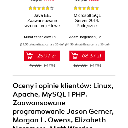
książka
ebook
książka
ebook
ksią
Java EE.
Microsoft SQL
Progra
Zaawansowane
Server 2014.
prac
wzorce projektowe
Podręcznik
rekruta
administratora
IT. W
Murat Yener
,
Alex Theedom
Adam Jorgensen
,
Bradley Ball
John Mo
,
Steve
(24,50 zł najniższa cena z 30 dni)
(64,50 zł najniższa cena z 30 dni)
(24,50 zł naj
25.97 zł
68.37 zł
49.00zł
(-47%)
129.00zł
(-47%)
49.0
Oceny i opinie klientów: Linux,
Apache, MySQL i PHP.
Zaawansowane
programowanie Jason Gerner,
Morgan L. Owens, Elizabeth