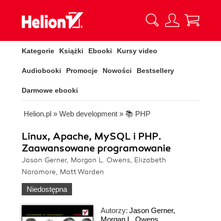
Kategorie
Książki
Ebooki
Kursy video
Audiobooki
Promocje
Nowości
Bestsellery
Darmowe ebooki
Helion.pl
»
Web development
»
📚 PHP
Linux, Apache, MySQL i PHP.
Zaawansowane programowanie
Jason Gerner, Morgan L. Owens, Elizabeth
Naramore, Matt Warden
Niedostępna
Autorzy:
Jason Gerner
,
Morgan L. Owens
,