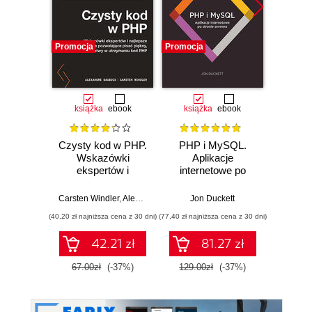
Promocja
Promocja
Promocj
książka
ebook
książka
ebook
ksią
Czysty kod w PHP.
PHP i MySQL.
PHP,
Wskazówki
Aplikacje
Jav
ekspertów i
internetowe po
Wpro
najlepsze
stronie serwera
Wy
rozwiązania
Carsten Windler
,
Alexandre Daubois
Jon Duckett
Rob
pozwalające pisać
(40,20 zł najniższa cena z 30 dni)
(77,40 zł najniższa cena z 30 dni)
(59,50 zł naj
piękny, przystępny
i łatwy w
42.21 zł
81.27 zł
utrzymaniu kod
PHP
67.00zł
(-37%)
129.00zł
(-37%)
119.0