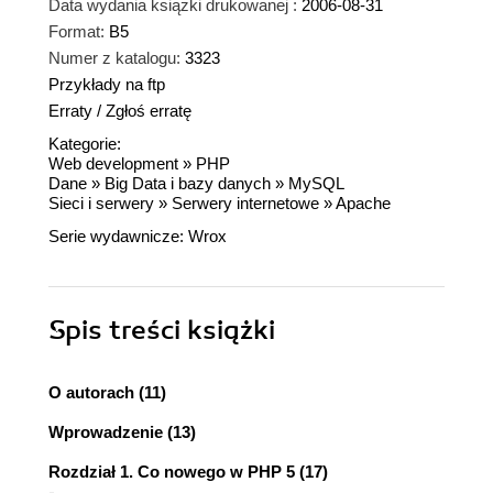
Data wydania książki drukowanej :
2006-08-31
Format:
B5
Numer z katalogu:
3323
Przykłady na ftp
Erraty
/
Zgłoś erratę
Kategorie:
Web development
»
PHP
Dane
»
Big Data i bazy danych
»
MySQL
Sieci i serwery
»
Serwery internetowe
»
Apache
Serie wydawnicze:
Wrox
Spis treści
książki
O autorach (11)
Wprowadzenie (13)
Rozdział 1. Co nowego w PHP 5 (17)