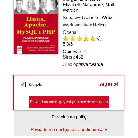
Elizabeth Naramore
,
Matt
Warden
Serie wydawnicze:
Wrox
Wydawnictwo:
Helion
Ocena:
5.0
/
6
Opinie:
5
Stron:
432
Druk:
oprawa twarda
59,00 zł
Książka
Powiadom mnie, gdy książka będzie dostępna
Przenieś na półkę
Powiadom o dostępności audiobooka »