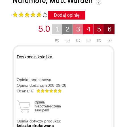
Naramore, Matt Warden
Dodaj opinię
5.0
1
2
3
4
5
6
(0)
(0)
(1)
(0)
(2)
(2)
Doskonała książka.
Opinia: anonimowa
Opinia dodana: 2008-09-28
Ocena: 6
Opinia
niepotwierdzona
zakupem
Opinia dotyczy produktu:
ksiązka drukowana