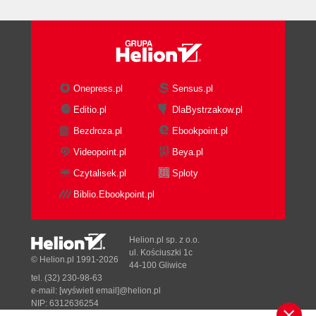
Podsumowanie (97)
Rozdział 4. Zaawansowany MySQL (99)
Podstawy - powtórka (99)
Tworzenie bazy danych (100)
Onepress.pl
Sensus.pl
Dopisywanie informacji (101)
Odczytywanie informacji (102)
Editio.pl
DlaBystrzakow.pl
Poprawianie informacji (103)
Bezdroza.pl
Ebookpoint.pl
Usuwanie informacji (103)
Videopoint.pl
Beya.pl
Odpytywanie wielu tabel (104)
Czytalisek.pl
Sploty
Złączenia wewnętrzne (104)
Złączenia zewnętrzne (107)
Biblio.Ebookpoint.pl
Unie (109)
Przeszukiwanie tekstu (113)
Helion.pl sp. z o.o.
Włączanie przeszukiwania tekstu (113)
ul. Kościuszki 1c
© Helion.pl 1991-2026
Tworzenie zapytań z przeszukiwaniem tekstu
44-100 Gliwice
(114)
tel. (32) 230-98-63
e-mail:
[wyświetl email]@helion.pl
Ograniczenia (115)
NIP: 6312636254
Tabele InnoDB (115)