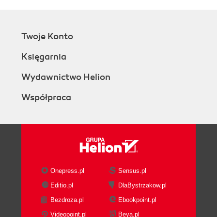
Twoje Konto
Księgarnia
Wydawnictwo Helion
Współpraca
Onepress.pl
Sensus.pl
Editio.pl
DlaBystrzakow.pl
Bezdroza.pl
Ebookpoint.pl
Videopoint.pl
Beya.pl