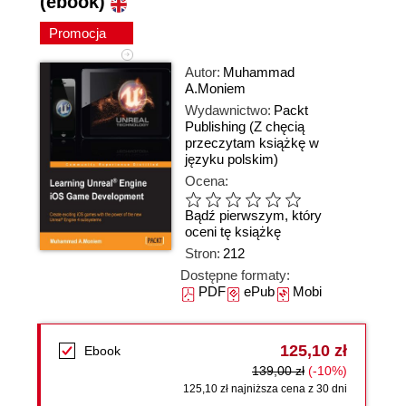
(ebook)
Promocja
Autor:
Muhammad
A.Moniem
Wydawnictwo:
Packt
Publishing
(Z chęcią
przeczytam książkę w
języku polskim)
Ocena:
Bądź pierwszym, który
oceni tę książkę
Stron:
212
Dostępne formaty:
PDF
ePub
Mobi
125,10 zł
Ebook
139,00 zł
(-10%)
125,10 zł najniższa cena z 30 dni