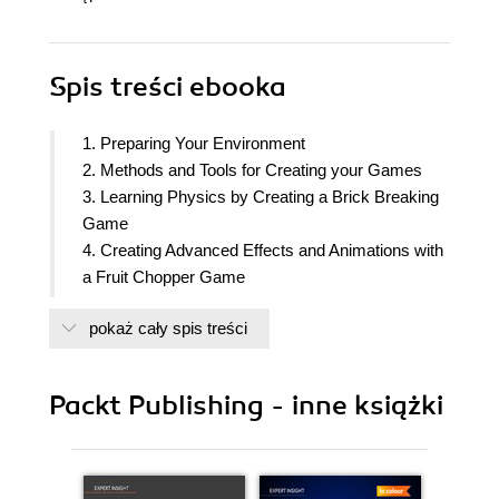
Spis treści
ebooka
1. Preparing Your Environment
2. Methods and Tools for Creating your Games
3. Learning Physics by Creating a Brick Breaking
Game
4. Creating Advanced Effects and Animations with
a Fruit Chopper Game
5. Building the Controller, Creating Collectables
pokaż cały spis treści
and Complex Effects in an Endless Runner Game
6. Designing an Advanced Game
7. Monetizing Your Game
Packt Publishing - inne książki
8. iOS Debugging and Optimization
9. Publishing your Game
10. Appendix: Nodes Database