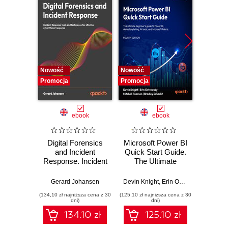
Nowość
Nowość
Nowość
Promocja
Promocja
Promocj
ebook
ebook
Digital Forensics
Microsoft Power BI
Pract
and Incident
Quick Start Guide.
Intel
Response. Incident
The Ultimate
Data-D
Response tools
Beginner's Guide
Hunti
and techniques for
to Power BI, Data
your c
Gerard Johansen
Devin Knight
,
Erin Ostrowsky
,
Mitchel
effective cyber
Storytelling, AI
effor
(134,10 zł najniższa cena z 30
(125,10 zł najniższa cena z 30
(116,10 zł 
threat response -
Tools, and
dete
dni)
dni)
Fourth Edition
Microsoft Fabric -
def
134.10 zł
125.10 zł
Fourth Edition
ATT&C
tool