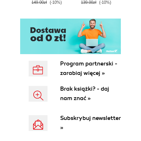
149.00zł
(-10%)
139.00zł
(-10%)
129.0
E
Program partnerski -
zarabiaj więcej »
Brak książki? - daj
nam znać »
Subskrybuj newsletter
»