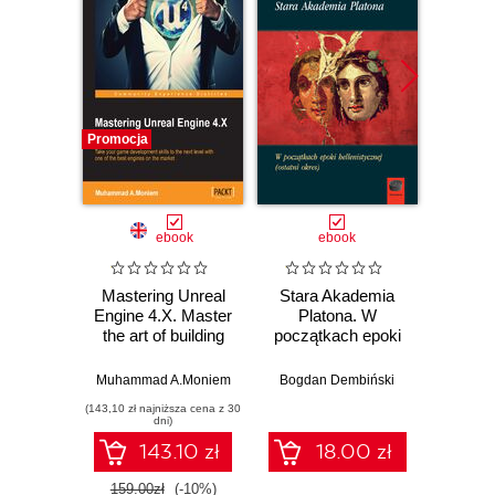
Promocja
Promocj
ebook
ebook
Mastering Unreal
Stara Akademia
Engine 4.X. Master
Platona. W
Devel
the art of building
początkach epoki
Godot
AAA games with
hellenistycznej
Develo
Unreal Engine
(ostatni okres)
3D g
Muhammad A.Moniem
Bogdan Dembiński
Ka
explor
(143,10 zł najniższa cena z 30
(125,10 zł 
node s
dni)
des
143.10 zł
18.00 zł
an
159.00zł
(-10%)
139.0