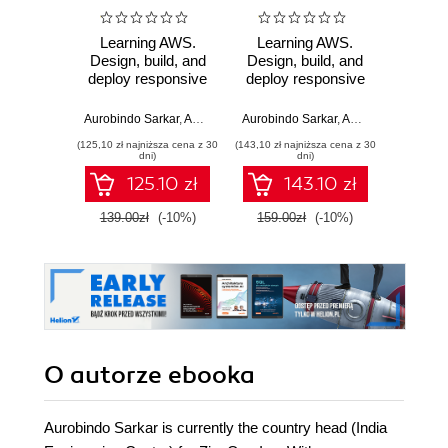
Learning AWS.
Learning AWS.
Wiresh
Design, build, and
Design, build, and
ruchu 
deploy responsive
deploy responsive
wyk
applications using
applications using
w
AWS Cloud
AWS cloud
Aurobindo Sarkar
,
Amit Shah
Aurobindo Sarkar
,
Amit Shah
Adam
components -
components
(125,10 zł najniższa cena z 30
(143,10 zł najniższa cena z 30
(74,50 zł naj
Second Edition
dni)
dni)
125.10 zł
143.10 zł
139.00zł
(-10%)
159.00zł
(-10%)
149.0
O autorze
ebooka
Aurobindo Sarkar is currently the country head (India