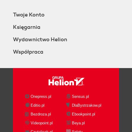
Twoje Konto
Księgarnia
Wydawnictwo Helion
Współpraca
Onepress.pl
Sensus.pl
Editio.pl
DlaBystrzakow.pl
Bezdroza.pl
Ebookpoint.pl
Videopoint.pl
Beya.pl
Czytalisek.pl
Sploty