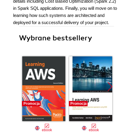
details including Cost Based Optimization (Spark 2.2)
in Spark SQL applications. Finally, you will move on to
learning how such systems are architected and
deployed for a successful delivery of your project.
Wybrane bestsellery
Promocja
Promocja
Bestselle
Nowość
Promocj
ebook
ebook
ksią