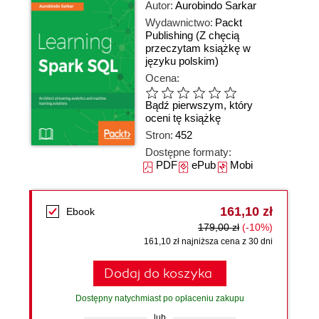
Autor:
Aurobindo Sarkar
Wydawnictwo:
Packt
Publishing
(Z chęcią
przeczytam książkę w
języku polskim)
Ocena:
Bądź pierwszym, który
oceni tę książkę
Stron:
452
Dostępne formaty:
PDF
ePub
Mobi
161,10 zł
Ebook
179,00 zł
(-10%)
161,10 zł najniższa cena z 30 dni
Dodaj do koszyka
Dostępny natychmiast po opłaceniu zakupu
lub