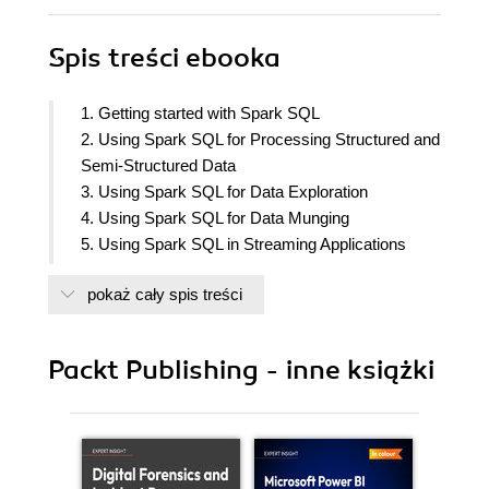
Spis treści
ebooka
1. Getting started with Spark SQL
2. Using Spark SQL for Processing Structured and
Semi-Structured Data
3. Using Spark SQL for Data Exploration
4. Using Spark SQL for Data Munging
5. Using Spark SQL in Streaming Applications
6. Using Spark SQL in Machine Learning
pokaż cały spis treści
Applications
7. Using Spark SQL in Graph Applications
8. Using Spark SQL with SparkR
Packt Publishing - inne książki
9. Developing Applications with Spark SQL
10. Using Spark SQL in Deep Learning
Applications
11. Tuning Spark SQL Components for
performance