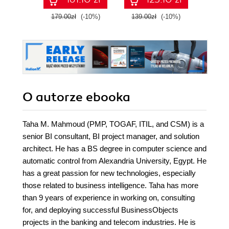
SAP Information
with confidence,
Design Tool
and boost your
179.00zł
(-10%)
139.00zł
(-10%)
129.0
cloud career
O autorze
ebooka
Taha M. Mahmoud (PMP, TOGAF, ITIL, and CSM) is a
senior BI consultant, BI project manager, and solution
architect. He has a BS degree in computer science and
automatic control from Alexandria University, Egypt. He
has a great passion for new technologies, especially
those related to business intelligence. Taha has more
than 9 years of experience in working on, consulting
for, and deploying successful BusinessObjects
projects in the banking and telecom industries. He is