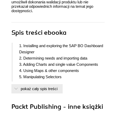
umożliwił dokonania walidacji produktu lub nie
przekazał odpowiednich informacji na temat jego
dostępności.
Spis treści
ebooka
1. Installing and exploring the SAP BO Dashboard
Designer
2. Determining needs and importing data
3. Adding Charts and single value Components
4. Using Maps & other components
5. Manipulating Selectors
6. Creating interactive dashboards
pokaż cały spis treści
7. Styling up
8. Exporting publishing and importing dashboards
9. Retrieving external data sources
Packt Publishing - inne książki
10. Managing dashboard security
11. Creating mobile dashboards