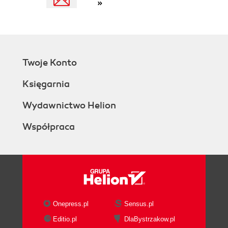
»
Twoje Konto
Księgarnia
Wydawnictwo Helion
Współpraca
Onepress.pl
Sensus.pl
Editio.pl
DlaBystrzakow.pl