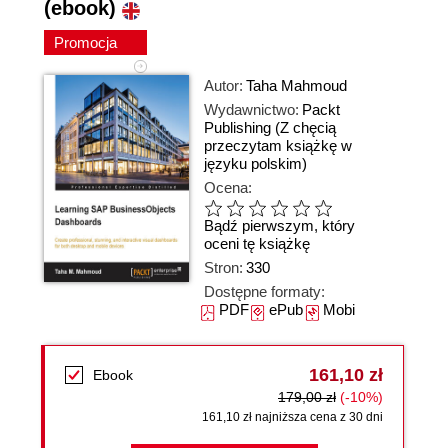
(ebook)
Promocja
Autor:
Taha Mahmoud
Wydawnictwo:
Packt
Publishing
(Z chęcią
przeczytam książkę w
języku polskim)
Ocena:
Bądź pierwszym, który
oceni tę książkę
Stron:
330
Dostępne formaty:
PDF
ePub
Mobi
161,10 zł
Ebook
179,00 zł
(-10%)
161,10 zł najniższa cena z 30 dni