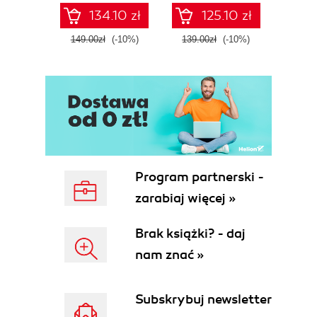
Fourth Edition
Microsoft Fabric -
def
134.10 zł
125.10 zł
Fourth Edition
ATT&C
tool
149.00zł
(-10%)
139.00zł
(-10%)
129.0
E
Program partnerski -
zarabiaj więcej »
Brak książki? - daj
nam znać »
Subskrybuj newsletter