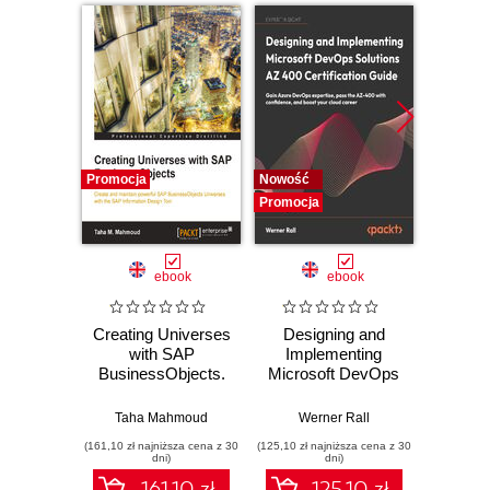
Promocja
Nowość
Nowość
Promocja
Promocj
ebook
ebook
Creating Universes
Designing and
The
with SAP
Implementing
Enginee
BusinessObjects.
Microsoft DevOps
A ru
Create and
Solutions AZ 400
build
maintain powerful
Certification Guide.
syst
Taha Mahmoud
Werner Rall
Miche
SAP
Gain Azure
resil
(161,10 zł najniższa cena z 30
(125,10 zł najniższa cena z 30
(116,10 zł 
BusinessObjects
DevOps expertise,
dni)
dni)
Universes with the
pass the AZ-400
161.10 zł
125.10 zł