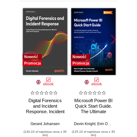
Nowość
Nowość
Nowość
Promocja
Promocja
Promocj
ebook
ebook
Digital Forensics
Microsoft Power BI
Pract
and Incident
Quick Start Guide.
Intel
Response. Incident
The Ultimate
Data-D
Response tools
Beginner's Guide
Hunti
and techniques for
to Power BI, Data
your c
Gerard Johansen
Devin Knight
,
Erin Ostrowsky
,
Mitchel
effective cyber
Storytelling, AI
effor
(134,10 zł najniższa cena z 30
(125,10 zł najniższa cena z 30
(116,10 zł 
threat response -
Tools, and
dete
dni)
dni)