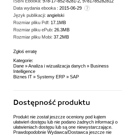
ISBN Ebooka:
978-17-852-8281-2, 9781785282812
Data wydania ebooka :
2015-06-29
Język publikacji:
angielski
Rozmiar pliku Pdf:
17.1MB
Rozmiar pliku ePub:
26.3MB
Rozmiar pliku Mobi:
37.2MB
Zgłoś erratę
Kategorie:
Dane
»
Analiza i wizualizacja danych
»
Business
Intelligence
Biznes IT
»
Systemy ERP
»
SAP
Dostępność produktu
Produkt nie został jeszcze oceniony pod kątem
ułatwień dostępu lub nie podano żadnych informacji o
ułatwieniach dostępu lub są one niewystarczające.
Prawdopodobnie Wydawca/Dostawca jeszcze nie