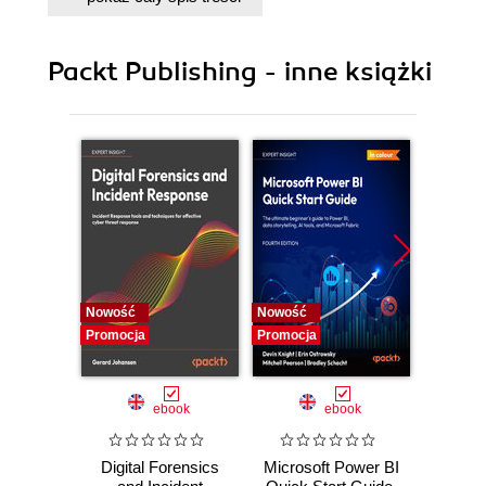
9. Data Security and Profiles
10. A Multiuser Development Environment
Packt Publishing - inne książki
Nowość
Nowość
Nowość
Promocja
Promocja
Promocj
ebook
ebook
Digital Forensics
Microsoft Power BI
Pract