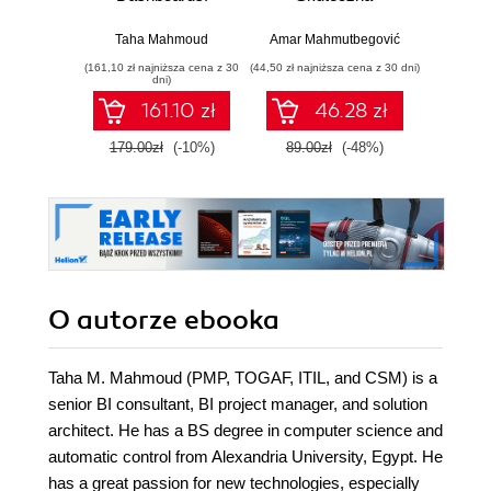
Create
migracja z C do
professional,
nowoczesnego
Taha Mahmoud
Amar Mahmutbegović
Bjarn
stunning, and
C++
(161,10 zł najniższa cena z 30
(44,50 zł najniższa cena z 30 dni)
(74,50 zł naj
interactive visual
dni)
dashboards for
161.10 zł
46.28 zł
both desktop and
mobile devices
179.00zł
(-10%)
89.00zł
(-48%)
149.0
O autorze
ebooka
Taha M. Mahmoud (PMP, TOGAF, ITIL, and CSM) is a
senior BI consultant, BI project manager, and solution
architect. He has a BS degree in computer science and
automatic control from Alexandria University, Egypt. He
has a great passion for new technologies, especially