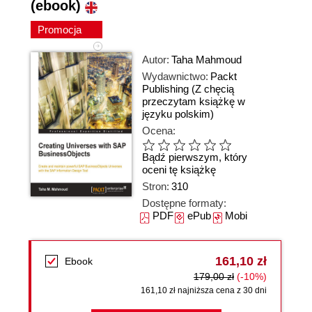
(ebook)
Promocja
Autor:
Taha Mahmoud
Wydawnictwo:
Packt
Publishing
(Z chęcią
przeczytam książkę w
języku polskim)
Ocena:
Bądź pierwszym, który
oceni tę książkę
Stron:
310
Dostępne formaty:
PDF
ePub
Mobi
161,10 zł
Ebook
179,00 zł
(-10%)
161,10 zł najniższa cena z 30 dni