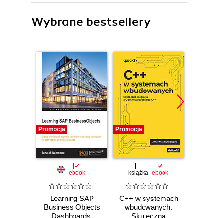
Wybrane bestsellery
Promocja
Promocja
Promocj
ebook
książka
ebook
ksią
Learning SAP
C++ w systemach
Progr
Business Objects
wbudowanych.
Teoria 
Dashboards.
Skuteczna
C++. 