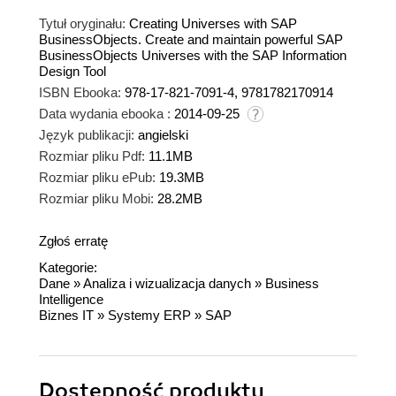
Tytuł oryginału:
Creating Universes with SAP
BusinessObjects. Create and maintain powerful SAP
BusinessObjects Universes with the SAP Information
Design Tool
ISBN Ebooka:
978-17-821-7091-4, 9781782170914
Data wydania ebooka :
2014-09-25
Język publikacji:
angielski
Rozmiar pliku Pdf:
11.1MB
Rozmiar pliku ePub:
19.3MB
Rozmiar pliku Mobi:
28.2MB
Zgłoś erratę
Kategorie:
Dane
»
Analiza i wizualizacja danych
»
Business
Intelligence
Biznes IT
»
Systemy ERP
»
SAP
Dostępność produktu