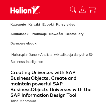
Kategorie
Książki
Ebooki
Kursy video
Audiobooki
Promocje
Nowości
Bestsellery
Darmowe ebooki
Helion.pl
»
Dane
»
Analiza i wizualizacja danych
»
📚
Business Intelligence
Creating Universes with SAP
BusinessObjects. Create and
maintain powerful SAP
BusinessObjects Universes with the
SAP Information Design Tool
Taha Mahmoud