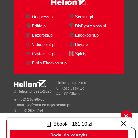
Onepress.pl
Sensus.pl
Editio.pl
DlaBystrzakow.pl
Bezdroza.pl
Ebookpoint.pl
Videopoint.pl
Beya.pl
Czytalisek.pl
Sploty
Biblio.Ebookpoint.pl
Helion.pl sp. z o.o.
ul. Kościuszki 1c
© Helion.pl 1991-2026
44-100 Gliwice
tel. (32) 230-98-63
e-mail:
[wyświetl email]@helion.pl
NIP: 6312636254
Regon: 241989027
Ebook
161,10 zł
Designed with ♥ by
Tonik.pl
Dodaj do koszyka