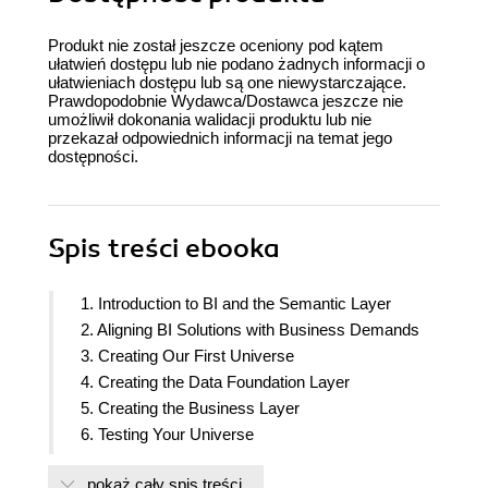
Produkt nie został jeszcze oceniony pod kątem
ułatwień dostępu lub nie podano żadnych informacji o
ułatwieniach dostępu lub są one niewystarczające.
Prawdopodobnie Wydawca/Dostawca jeszcze nie
umożliwił dokonania walidacji produktu lub nie
przekazał odpowiednich informacji na temat jego
dostępności.
Spis treści
ebooka
1. Introduction to BI and the Semantic Layer
2. Aligning BI Solutions with Business Demands
3. Creating Our First Universe
4. Creating the Data Foundation Layer
5. Creating the Business Layer
6. Testing Your Universe
7. The Data Foundation Layer – Advanced Topics
pokaż cały spis treści
8. The Business Layer – Advanced Topics