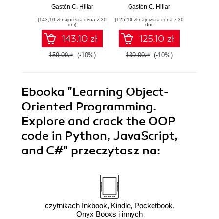
Beginner's Guide.
services or APIs
Progr
Gastón C. Hillar
Gastón C. Hillar
Fabrizi
A practical guide to
with modern
Dja
(143,10 zł najniższa cena z 30
(125,10 zł najniższa cena z 30
(161,10 zł 
creating real-time
Python 3.7 -
dev
dni)
dni)
responsive online
Second Edition
143.10 zł
125.10 zł
3D games in
Silverlight 3 using
159.00zł
(-10%)
139.00zł
(-10%)
179.0
C#, XBAP WPF,
XAML, Balder, and
Farseer Physics
Engine
Ebooka
"Learning Object-
Oriented Programming.
Explore and crack the OOP
code in Python, JavaScript,
and C#"
przeczytasz na:
czytnikach Inkbook, Kindle, Pocketbook,
Onyx Booxs i innych