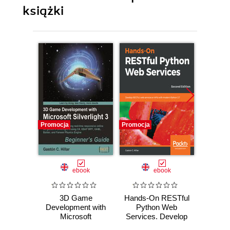
książki
Promocja
Promocja
Promocj
ebook
ebook
3D Game
Hands-On RESTful
Le
Development with
Python Web
Devel
Microsoft
Services. Develop
Python
Silverlight 3:
RESTful web
on w