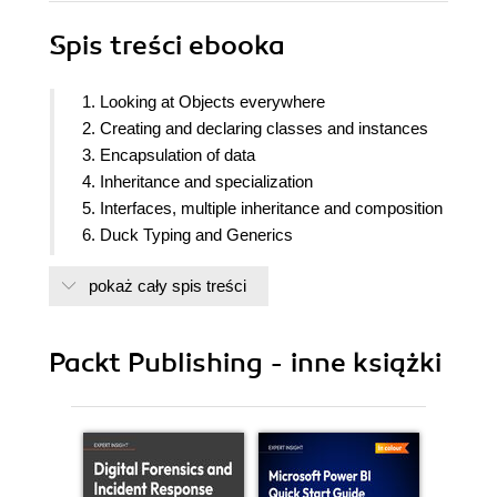
Spis treści
ebooka
1. Looking at Objects everywhere
2. Creating and declaring classes and instances
3. Encapsulation of data
4. Inheritance and specialization
5. Interfaces, multiple inheritance and composition
6. Duck Typing and Generics
7. Organization of object-oriented code
pokaż cały spis treści
8. Taking full advantage of Object Oriented
Programming
Packt Publishing - inne książki