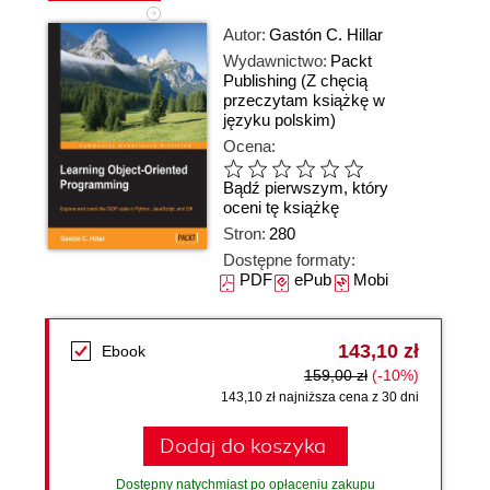
Autor:
Gastón C. Hillar
Wydawnictwo:
Packt
Publishing
(Z chęcią
przeczytam książkę w
języku polskim)
Ocena:
Bądź pierwszym, który
oceni tę książkę
Stron:
280
Dostępne formaty:
PDF
ePub
Mobi
143,10 zł
Ebook
159,00 zł
(-10%)
143,10 zł najniższa cena z 30 dni
Dodaj do koszyka
Dostępny natychmiast po opłaceniu zakupu