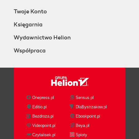
Twoje Konto
Księgarnia
Wydawnictwo Helion
Współpraca
Onepress.pl
Sensus.pl
Editio.pl
DlaBystrzakow.pl
Bezdroza.pl
Ebookpoint.pl
Videopoint.pl
Beya.pl
Czytalisek.pl
Sploty