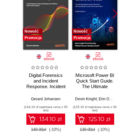
Nowość
Nowość
Nowość
Promocja
Promocja
Promocj
ebook
ebook
Digital Forensics
Microsoft Power BI
Pract
and Incident
Quick Start Guide.
Intel
Response. Incident
The Ultimate
Data-D
Response tools
Beginner's Guide
Hunti
and techniques for
to Power BI, Data
your c
Gerard Johansen
Devin Knight
,
Erin Ostrowsky
,
Mitchel
effective cyber
Storytelling, AI
effor
(134,10 zł najniższa cena z 30
(125,10 zł najniższa cena z 30
(116,10 zł 
threat response -
Tools, and
dete
dni)
dni)
Fourth Edition
Microsoft Fabric -
def
134.10 zł
125.10 zł
Fourth Edition
ATT&C
tool
149.00zł
(-10%)
139.00zł
(-10%)
129.0
E