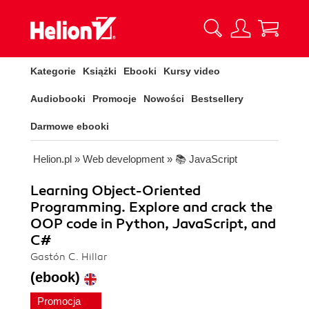
Kategorie
Książki
Ebooki
Kursy video
Audiobooki
Promocje
Nowości
Bestsellery
Darmowe ebooki
Helion.pl
»
Web development
»
📚 JavaScript
Learning Object-Oriented
Programming. Explore and crack the
OOP code in Python, JavaScript, and
C#
Gastón C. Hillar
(ebook)
Promocja