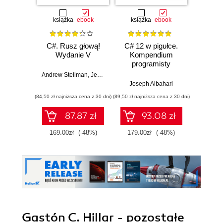
książka
ebook
książka
ebook
ksią
C#. Rusz głową!
C# 12 w pigułce.
Testy 
Wydanie V
Kompendium
Zasady
programisty
w
Andrew Stellman
,
Jennifer Greene
Joseph Albahari
Vladi
(84,50 zł najniższa cena z 30 dni)
(89,50 zł najniższa cena z 30 dni)
(34,50 zł naj
87.87 zł
93.08 zł
169.00zł
(-48%)
179.00zł
(-48%)
69.0
Gastón C. Hillar - pozostałe