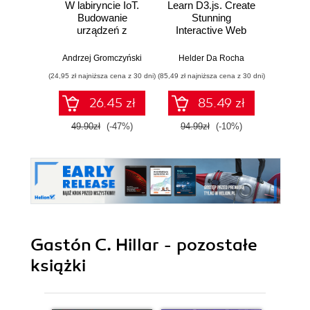
W labiryncie IoT.
Learn D3.js. Create
Eks
Budowanie
Stunning
inter
urządzeń z
Interactive Web
R
wykorzystaniem
Visualizations with
pr
układów ESP8266 i
D3.js v7 and
proj
Andrzej Gromczyński
Helder Da Rocha
Co
ESP32
Modern JavaScript
wykor
(24,95 zł najniższa cena z 30 dni)
(85,49 zł najniższa cena z 30 dni)
(69,50 zł naj
- Second Edition
Raspb
Raspbe
26.45 zł
85.49 zł
oraz
Wy
49.90zł
(-47%)
94.99zł
(-10%)
139.0
Gastón C. Hillar - pozostałe
książki