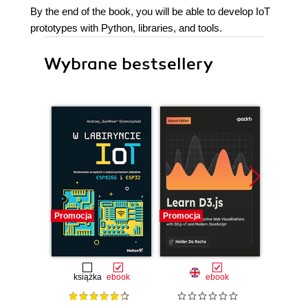
By the end of the book, you will be able to develop IoT
prototypes with Python, libraries, and tools.
Wybrane bestsellery
Promocja
Promocja
Promocj
książka
ebook
ebook
ksią