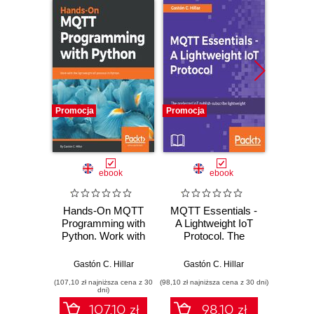
Promocja
Promocja
Promocj
ebook
ebook
Hands-On MQTT
MQTT Essentials -
Hands-
Programming with
A Lightweight IoT
Pyt
Python. Work with
Protocol. The
Servic
the lightweight IoT
preferred IoT
RES
protocol in Python
publish-subscribe
servi
Gastón C. Hillar
Gastón C. Hillar
Gastó
lightweight
wit
(107,10 zł najniższa cena z 30
(98,10 zł najniższa cena z 30 dni)
(125,10 zł 
messaging
Pyt
dni)
protocol
Seco
107.10 zł
98.10 zł