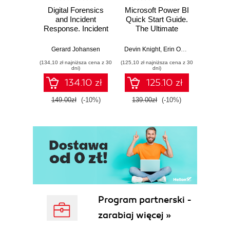
Digital Forensics
Microsoft Power BI
Pract
and Incident
Quick Start Guide.
Intel
Response. Incident
The Ultimate
Data-D
Response tools
Beginner's Guide
Hunti
and techniques for
to Power BI, Data
your c
Gerard Johansen
Devin Knight
,
Erin Ostrowsky
,
Mitchel
effective cyber
Storytelling, AI
effor
(134,10 zł najniższa cena z 30
(125,10 zł najniższa cena z 30
(116,10 zł 
threat response -
Tools, and
dete
dni)
dni)
Fourth Edition
Microsoft Fabric -
def
134.10 zł
125.10 zł
Fourth Edition
ATT&C
tool
149.00zł
(-10%)
139.00zł
(-10%)
129.0
E
Program partnerski -
zarabiaj więcej »