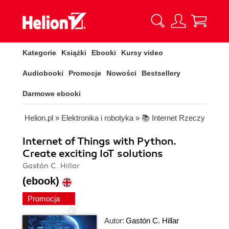
Kategorie
Książki
Ebooki
Kursy video
Audiobooki
Promocje
Nowości
Bestsellery
Darmowe ebooki
Helion.pl
»
Elektronika i robotyka
»
📚 Internet Rzeczy
Internet of Things with Python.
Create exciting IoT solutions
Gastón C. Hillar
(ebook)
Promocja
Autor:
Gastón C. Hillar