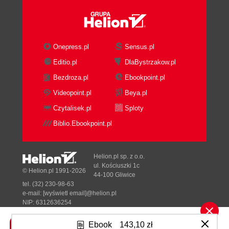
Onepress.pl
Sensus.pl
Editio.pl
DlaBystrzakow.pl
Bezdroza.pl
Ebookpoint.pl
Videopoint.pl
Beya.pl
Czytalisek.pl
Sploty
Biblio.Ebookpoint.pl
Helion.pl sp. z o.o.
ul. Kościuszki 1c
© Helion.pl 1991-2026
44-100 Gliwice
tel. (32) 230-98-63
e-mail:
[wyświetl email]@helion.pl
NIP: 6312636254
Regon: 241989027
Ebook
143,10 zł
Designed with ♥ by
Tonik.pl