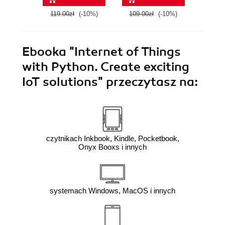
119.00zł
(-10%)
109.00zł
(-10%)
139.0
Ebooka
"Internet of Things
with Python. Create exciting
IoT solutions"
przeczytasz na:
czytnikach Inkbook, Kindle, Pocketbook,
Onyx Booxs i innych
systemach Windows, MacOS i innych