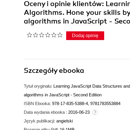
Oceny i opinie klientów: Learn
Algorithms. Hone your skills by
algorithms in JavaScript - Sec
Dodaj opinię
Szczegóły
ebooka
Tytuł oryginału:
Learning JavaScript Data Structures and 
algorithms in JavaScript - Second Edition
ISBN Ebooka:
978-17-835-5388-4, 9781783553884
Data wydania ebooka :
2016-06-23
Język publikacji:
angielski
Rozmiar pliku Pdf:
16.1MB