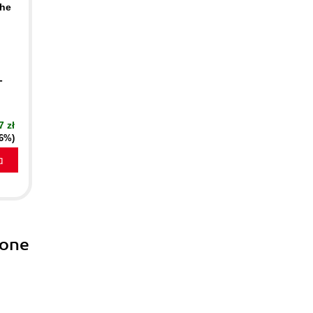
the
-
7 zł
16%)
a
Hone