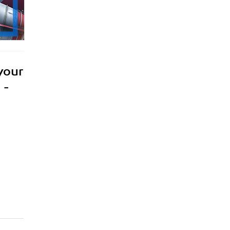
your
 -