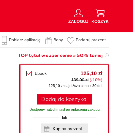
ZALOGUJ
KOSZYK
Pobierz aplikację
Bony
Podaruj prezent
TOP tytuł w super cenie » 50% taniej
125,10 zł
Ebook
139,00 zł
(-10%)
125,10 zł najniższa cena z 30 dni
Dodaj do koszyka
Dostępny natychmiast po opłaceniu zakupu
lub
Kup na prezent