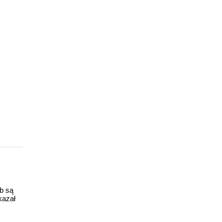
ub są
kazał