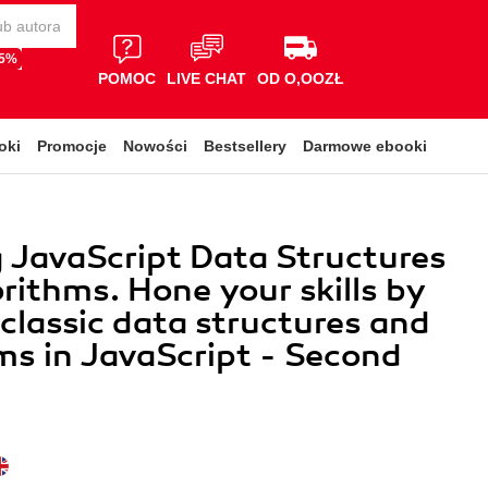
65%
POMOC
LIVE CHAT
OD O,OOZŁ
oki
Promocje
Nowości
Bestsellery
Darmowe ebooki
 JavaScript Data Structures
rithms. Hone your skills by
 classic data structures and
ms in JavaScript - Second