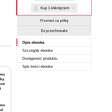
Kup 1-kliknięciem
Przenieś na półkę
Do przechowalni
Opis
ebooka
Szczegóły
ebooka
Dostępność produktu
Spis treści
ebooka
res
 by
and
d
res
nd