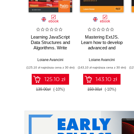
ebook
ebook
Learning JavaScript
Mastering ExtJS.
Data Structures and
Learn how to develop
Algorithms. Write
advanced and
complex and
efficient Internet
powerful JavaScript
applications with Ext
Loiane Avancini
Loiane Avancini
code using the latest
JS - Second Edition
(125,10 zł najniższa cena z 30 dni)
(143,10 zł najniższa cena z 30 dni)
(12
ECMAScript - Third
Edition
125.10 zł
143.10 zł
139.00zł
(-10%)
159.00zł
(-10%)