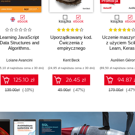
Promocja
ebook
książka
ebook
książka
eboo
Learning JavaScript
Uporządkowany kod.
Uczenie maszy
Data Structures and
Ćwiczenia z
z użyciem Scik
Algorithms.
empirycznego
Learn, Keras 
JavaScript Data
projektowania
TensorFlow. Wy
Structures and
oprogramowania
III
Loiane Avancini
Kent Beck
Aurélien Géro
algorithms can help
5,10 zł najniższa cena z 30 dni)
(24,95 zł najniższa cena z 30 dni)
(89,50 zł najniższa cena 
you solve complex
development
125.10 zł
26.45 zł
94.87 
problems – learn how
by exploring a huge
139.00zł
(-10%)
49.90zł
(-47%)
179.00zł
(-47
range of JavaScript
data types