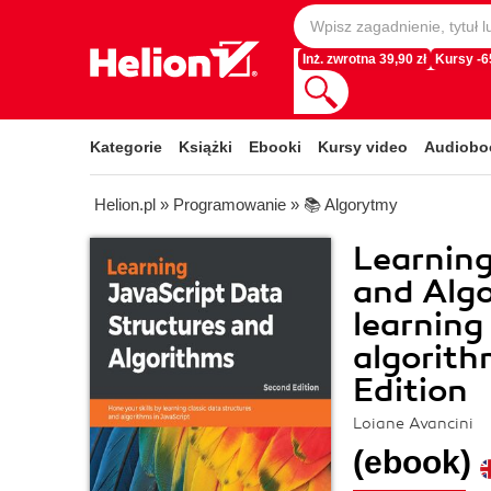
Inż. zwrotna 39,90 zł
Kursy -
Kategorie
Książki
Ebooki
Kursy video
Audiobo
Helion.pl
»
Programowanie
»
📚 Algorytmy
Learning
and Algo
learning
algorith
Edition
Loiane Avancini
(ebook)