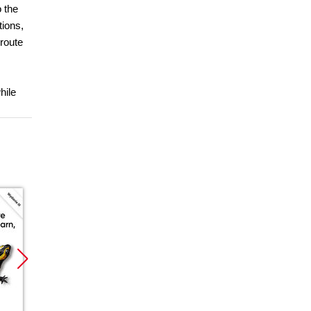
 the
tions,
route
hile
Promocja
Promocja
Promoc