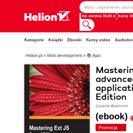
Inż. zwrotna 39,90 zł
Kursy -
Kategorie
Książki
Ebooki
Kursy video
Audiobo
Helion.pl
»
Web development
»
📚 Ajax
Masterin
advanced
applicat
Edition
Loiane Avancini
(ebook)
Promocja