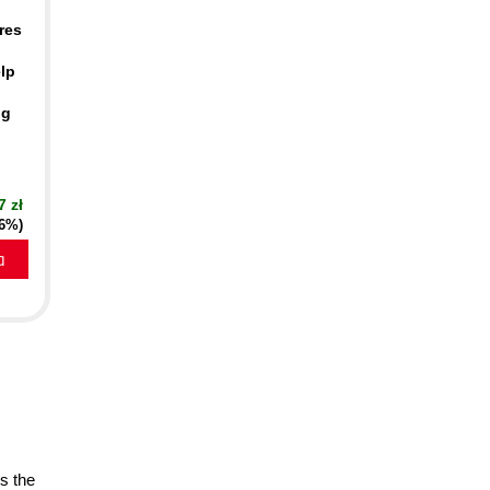
res
lp
ng
7 zł
16%)
a
is the