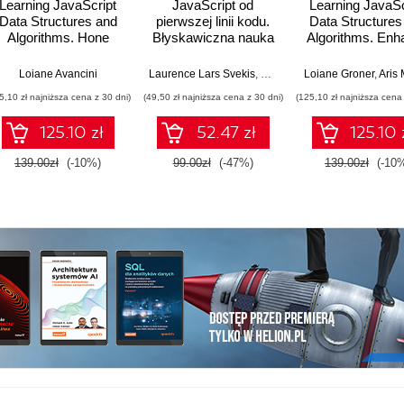
Learning JavaScript
JavaScript od
Learning JavaSc
Data Structures and
pierwszej linii kodu.
Data Structures
Algorithms. Hone
Błyskawiczna nauka
Algorithms. Enh
our skills by learning
pisania gier, stron
your problem-so
classic data
WWW i aplikacji
skills in JavaSc
Loiane Avancini
Laurence Lars Svekis
,
Maaike van Putten
Loiane Groner
,
Rob Perc
,
Aris Markog
structures and
internetowych
and TypeScrip
5,10 zł najniższa cena z 30 dni)
(49,50 zł najniższa cena z 30 dni)
(125,10 zł najniższa cena 
algorithms in
Fourth Editio
JavaScript - Second
125.10 zł
52.47 zł
125.10 
Edition
139.00zł
(-10%)
99.00zł
(-47%)
139.00zł
(-10