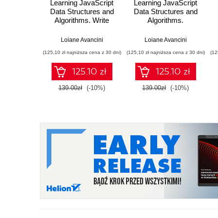
Learning JavaScript
Learning JavaScript
Data Structures and
Data Structures and
Algorithms. Write
Algorithms.
complex and
JavaScript Data
y
powerful JavaScript
Structures and
Loiane Avancini
Loiane Avancini
code using the latest
algorithms can help
(125,10 zł najniższa cena z 30 dni)
(125,10 zł najniższa cena z 30 dni)
(12
ECMAScript - Third
you solve complex
Edition
development
125.10 zł
125.10 zł
problems – learn how
by exploring a huge
139.00zł
(-10%)
139.00zł
(-10%)
range of JavaScript
data types