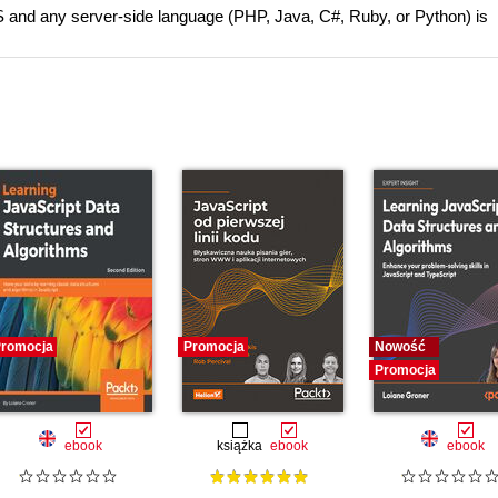
and any server-side language (PHP, Java, C#, Ruby, or Python) is
romocja
Promocja
Nowość
Promocja
ebook
książka
ebook
ebook