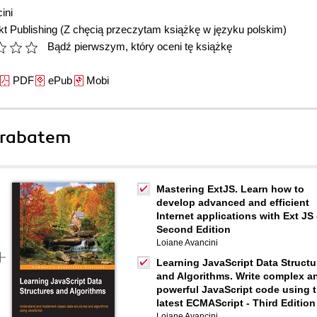
ini
t Publishing
(Z chęcią przeczytam książkę w języku polskim)
Bądź pierwszym, który oceni tę książkę
PDF
ePub
Mobi
 rabatem
Mastering ExtJS. Learn how to
develop advanced and efficient
Internet applications with Ext JS 
Second Edition
Loiane Avancini
Learning JavaScript Data Structu
and Algorithms. Write complex a
powerful JavaScript code using 
latest ECMAScript - Third Edition
Loiane Avancini