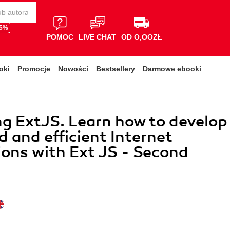
65%
POMOC
LIVE CHAT
OD O,OOZŁ
oki
Promocje
Nowości
Bestsellery
Darmowe ebooki
g ExtJS. Learn how to develop
 and efficient Internet
ions with Ext JS - Second