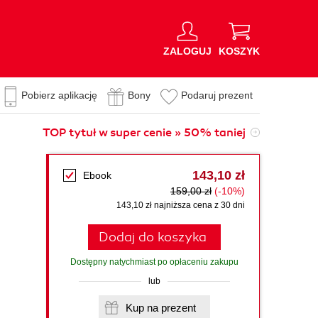
ZALOGUJ
KOSZYK
Pobierz aplikację
Bony
Podaruj prezent
TOP tytuł w super cenie » 50% taniej
143,10 zł
Ebook
159,00 zł
(-10%)
143,10 zł najniższa cena z 30 dni
Dodaj do koszyka
Dostępny natychmiast po opłaceniu zakupu
lub
Kup na prezent