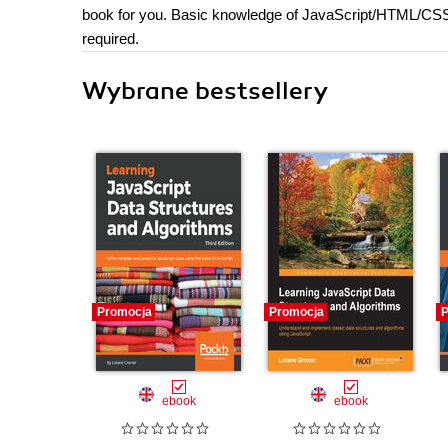
book for you. Basic knowledge of JavaScript/HTML/CSS 
required.
Wybrane bestsellery
Promocja
Promocja
P
ebook
ebook