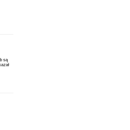
ub są
kazał