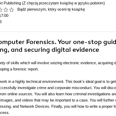
t Publishing
(Z chęcią przeczytam książkę w języku polskim)
Bądź pierwszym, który oceni tę książkę
17:00
3
omputer Forensics. Your one-stop gui
ing, and securing digital evidence
ty of skills which will involve seizing electronic evidence, acquiring 
oping a forensic report.
 work in a highly technical environment. This book's ideal goal is to ge
ccessfully investigate crime and corporate misconduct. You will disc
from online sources. You will also learn how criminal investigations ar
images, and videos that may be important to a case. You will further 
sing, and Network Devices. Finally, you will how to write a proper f
ocess.