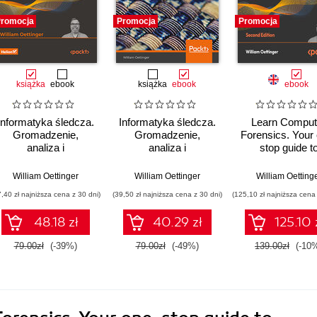
romocja
Promocja
Promocja
książka
ebook
książka
ebook
ebook
Informatyka śledcza.
Informatyka śledcza.
Learn Comput
Gromadzenie,
Gromadzenie,
Forensics. Your
analiza i
analiza i
stop guide t
zabezpieczanie
zabezpieczanie
searching, analy
dowodów
dowodów
acquiring, an
William Oettinger
William Oettinger
William Oetting
elektronicznych dla
elektronicznych dla
securing digit
7,40 zł najniższa cena z 30 dni)
(39,50 zł najniższa cena z 30 dni)
(125,10 zł najniższa cena 
początkujących.
początkujących
evidence - Sec
Wydanie II
Edition
48.18 zł
40.29 zł
125.10 
79.00zł
(-39%)
79.00zł
(-49%)
139.00zł
(-10