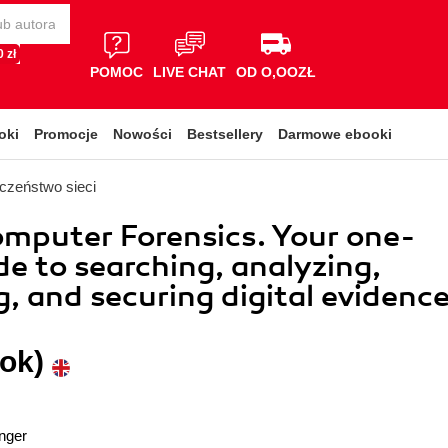
 zł
POMOC
LIVE CHAT
OD O,OOZŁ
oki
Promocje
Nowości
Bestsellery
Darmowe ebooki
czeństwo sieci
mputer Forensics. Your one-
de to searching, analyzing,
g, and securing digital evidenc
ok)
inger