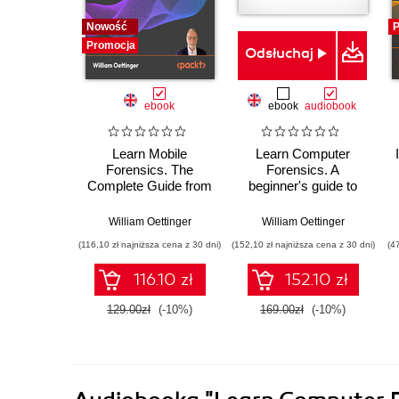
Nowość
P
Promocja
Odsłuchaj
ebook
ebook
audiobook
Learn Mobile
Learn Computer
Forensics. The
Forensics. A
Complete Guide from
beginner's guide to
Extraction to
searching, analyzing,
Courtroom Testimony
and securing digital
William Oettinger
William Oettinger
evidence
(116,10 zł najniższa cena z 30 dni)
(152,10 zł najniższa cena z 30 dni)
(4
116.10 zł
152.10 zł
129.00zł
(-10%)
169.00zł
(-10%)