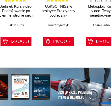
Darknet. Kurs video.
UoKSC i NIS2 w
Metasploit. Ku
Podróżowanie po
praktyce Praktyczny
video. Testy
ciemnej stronie sieci
podręcznik
penetracyjne 
implementacji
łamanie
Krajowego Systemu
zabezpiecze
Jakub Kubś
Piotr Szymczyk
Adam Cedro
Cyberbezpieczeństwa
Frameworki,
procedury, audyt dla
129.00 zł
149.00 zł
129.00 
zarządów, IT i
compliance