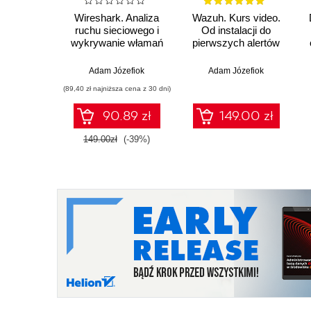
Wireshark. Analiza
Wazuh. Kurs video.
ruchu sieciowego i
Od instalacji do
wykrywanie włamań
pierwszych alertów
Adam Józefiok
Adam Józefiok
(89,40 zł najniższa cena z 30 dni)
90.89 zł
149.00 zł
149.00zł
(-39%)