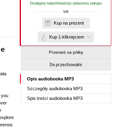
Dostępny natychmiast po opłaceniu zakupu
lub
Kup na prezent
Kup 1-kliknięciem
de
Przenieś na półkę
Do przechowalni
data
Opis
audiobooka MP3
Szczegóły
audiobooka MP3
t you
Spis treści
audiobooka MP3
over
e
explore
orensic