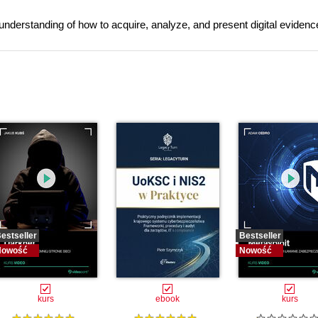
understanding of how to acquire, analyze, and present digital evidence
estseller
Bestseller
Nowość
Nowość
kurs
ebook
kurs