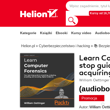
Kursy od 16,70
Kategorie
Książki
Ebooki
Kursy video
Audiobo
Helion.pl
»
Cyberbezpieczeństwo i hacking
»
📚 Bezpie
Learn Co
stop gui
acquirin
William Oettinger
(audiobo
Promocja
Autor:
William Oett