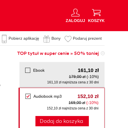
ZALOGUJ
KOSZYK
Pobierz aplikację
Bony
Podaruj prezent
TOP tytuł w super cenie » 50% taniej
161,10 zł
Ebook
179,00 zł
(-10%)
e
161,10 zł najniższa cena z 30 dni
152,10 zł
Audiobook mp3
169,00 zł
(-10%)
152,10 zł najniższa cena z 30 dni
Dodaj do koszyka