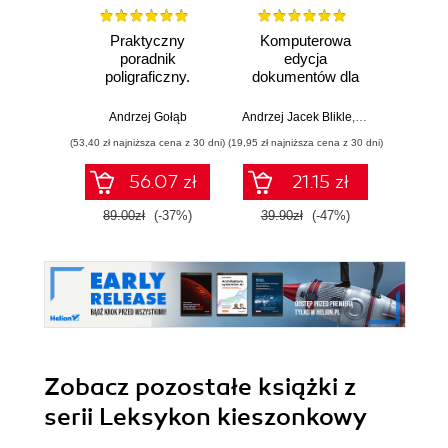
Praktyczny
Komputerowa
Zró
poradnik
edycja
poligraficzny.
dokumentów dla
Ada
Procesy
średnio
zaawansowanych
Andrzej Gołąb
Andrzej Jacek Blikle
,
Jarosław Demin
(53,40 zł najniższa cena z 30 dni)
(19,95 zł najniższa cena z 30 dni)
56.07 zł
21.15 zł
89.00zł
(-37%)
39.90zł
(-47%)
Zobacz pozostałe książki z
serii Leksykon kieszonkowy