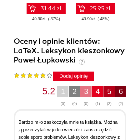
analizy
31.44 zł
25.95 zł
49.90zł
(-37%)
49.90zł
(-48%)
59.0
Oceny i opinie klientów:
LaTeX. Leksykon kieszonkowy
Paweł Łupkowski
Dodaj opinię
5.2
1
2
3
4
5
6
(0)
(0)
(0)
(1)
(2)
(2)
Bardzo miło zaskoczyła mnie ta książka. Można
ją przeczytać w jeden wieczór i zaoszczędzić
sobie sporo problemów. Leksykon kieszonkowy z