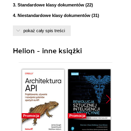
3. Standardowe klasy dokumentów (22)
4. Niestandardowe klasy dokumentów (31)
5. Nagłówek strony (56)
pokaż cały spis treści
6. Formatowanie tekstu (59)
7. Cytaty - otoczenie quote (68)
Helion - inne książki
8. Przypisy dolne (69)
9. Wypunktowanie i wyliczenie (71)
10. Tabele i ilustracje (74)
11. Otoczenie minipage (85)
12. Otoczenie verbatim (87)
13. Spis treści, spis rysunków i spis tabel (88)
Promocja
Promocja
Promocj
14. Bibliografia (90)