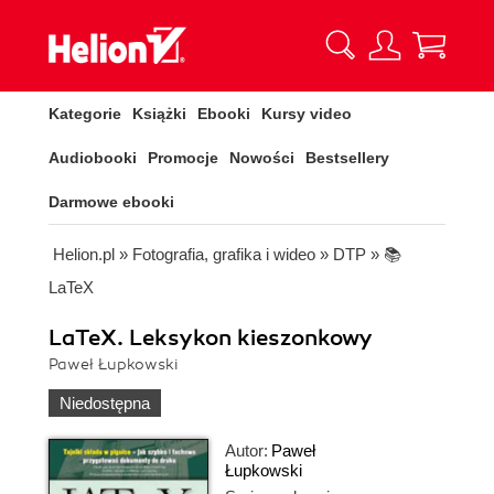
Kategorie
Książki
Ebooki
Kursy video
Audiobooki
Promocje
Nowości
Bestsellery
Darmowe ebooki
Helion.pl
»
Fotografia, grafika i wideo
»
DTP
»
📚
LaTeX
LaTeX. Leksykon kieszonkowy
Paweł Łupkowski
Niedostępna
Autor:
Paweł
Łupkowski