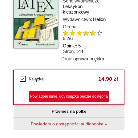
Serie wydawnicze:
Leksykon
kieszonkowy
Wydawnictwo:
Helion
Ocena:
5.2
/
6
Opinie:
5
Stron:
144
Druk:
oprawa miękka
14,90 zł
Książka
Powiadom mnie, gdy książka będzie dostępna
Przenieś na półkę
Powiadom o dostępności audiobooka »