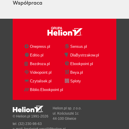
Współpraca
Onepress.pl
Sensus.pl
Editio.pl
DlaBystrzakow.pl
Bezdroza.pl
Ebookpoint.pl
Videopoint.pl
Beya.pl
Czytalisek.pl
Sploty
Biblio.Ebookpoint.pl
Helion.pl sp. z o.o.
ul. Kościuszki 1c
© Helion.pl 1991-2026
44-100 Gliwice
tel. (32) 230-98-63