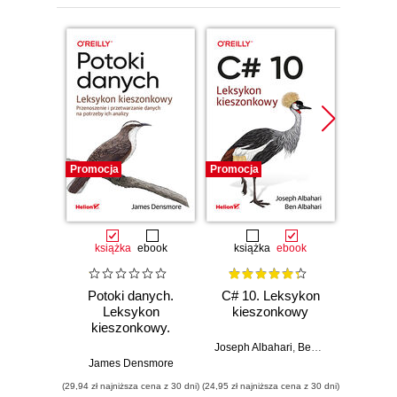
Promocja
Promocja
Promocj
książka
ebook
książka
ebook
ksią
Potoki danych.
C# 10. Leksykon
SQL.
Leksykon
kieszonkowy
kies
kieszonkowy.
Wyd
Przenoszenie i
Joseph Albahari
,
Ben Albahari
przetwarzanie
James Densmore
Al
danych na
(29,94 zł najniższa cena z 30 dni)
(24,95 zł najniższa cena z 30 dni)
(35,40 zł naj
potrzeby ich