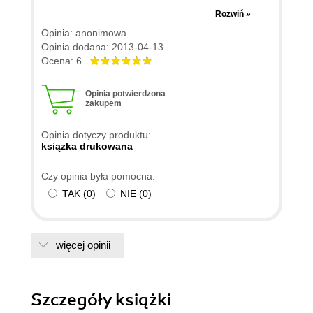
Latexa nie tylko wprowadza w świat tego języka,
Rozwiń »
ale pozwala również na nauczenie się pisania
Opinia: anonimowa
całkiem zgrabnych tekstów. Za tak śmieszne
Opinia dodana: 2013-04-13
pieniądze po prostu nie opłaca się przeszukiwać
Ocena: 6
pół internetu o podstawowe (i sprawdzone)
informacje na temat Latexa. Tutaj mamy konkrety
Opinia potwierdzona
zakupem
wyłożone na tacy. Jeśli ktoś będzie musiał
napisać pracę - dzięki tej książce ją napisze. A
Opinia dotyczy produktu:
jeśli składnia go wciągnie - wtedy łatwo sięgnąć do
ksiązka drukowana
dużo bardziej zaawansowanej lektury. Ale nawet
Czy opinia była pomocna:
wtedy ta książeczka się przyda :)
TAK
(
0
)
NIE
(
0
)
więcej opinii
Szczegóły
książki