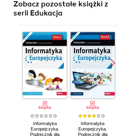
Zobacz pozostałe książki z
technik
programista
serii Edukacja
Promocj
książka
książka
Informatyka
Informatyka
E
Europejczyka.
Europejczyka.
ósmo
Podręcznik dla
Podręcznik dla