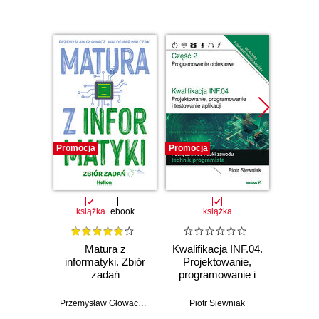
Promocja
Promocja
Promocj
książka
ebook
książka
Matura z
Kwalifikacja INF.04.
Kwalifi
informatyki. Zbiór
Projektowanie,
Proj
zadań
programowanie i
progr
testowanie
te
aplikacji. Część 2.
aplikac
Przemysław Głowacz
,
Waldemar Walczak
Piotr Siewniak
Łuka
Programowanie
Aplika