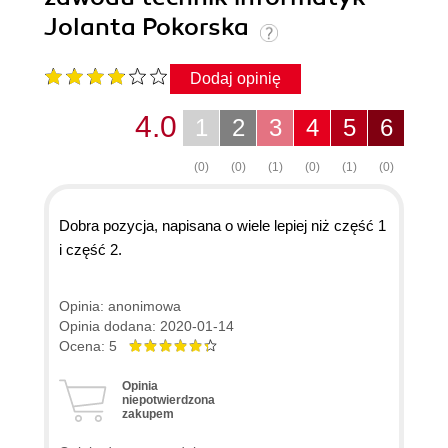
Jolanta Pokorska
Dodaj opinię
4.0
1
2
3
4
5
6
(0)
(0)
(1)
(0)
(1)
(0)
Dobra pozycja, napisana o wiele lepiej niż część 1
i część 2.
Opinia: anonimowa
Opinia dodana: 2020-01-14
Ocena: 5
Opinia
niepotwierdzona
zakupem