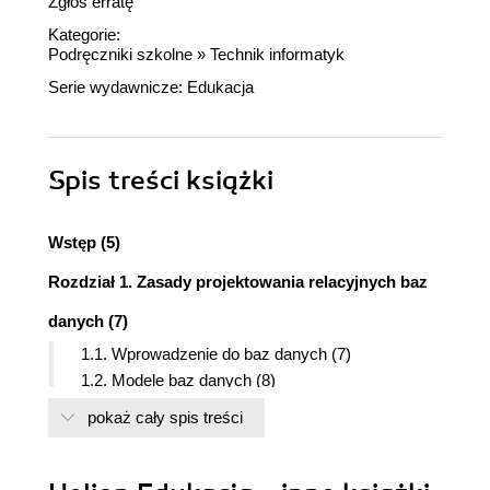
Zgłoś erratę
Kategorie:
Podręczniki szkolne
»
Technik informatyk
Serie wydawnicze:
Edukacja
Spis treści
książki
Wstęp (5)
Rozdział 1. Zasady projektowania relacyjnych baz
danych (7)
1.1. Wprowadzenie do baz danych (7)
1.2. Modele baz danych (8)
1.3. Relacyjny model danych (11)
pokaż cały spis treści
1.4. Projektowanie bazy danych (18)
1.5. Cechy relacyjnej bazy danych (46)
1.6. Pytania i zadania (49)