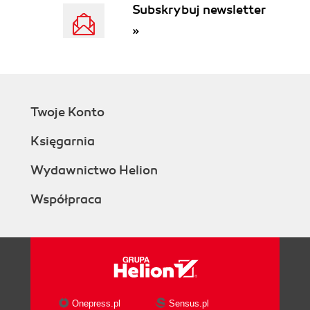
(233)
Subskrybuj newsletter
5.1. Wprowadzenie (233)
»
5.2. MS SQL Server (234)
5.3. Prawa dostępu do serwera (240)
5.4. Kopie bezpieczeństwa (246)
5.5. Import i eksport danych (250)
5.6. MySQL (253)
Twoje Konto
5.7. Prawa dostępu do serwera (256)
Księgarnia
5.8. Kopie bezpieczeństwa (261)
5.9. Import i eksport danych (264)
Wydawnictwo Helion
5.10. Optymalizacja wydajności SZBD (266)
5.11. Pytania i zadania (271)
Współpraca
Bibliografia (273)
Skorowidz (274)
Onepress.pl
Sensus.pl