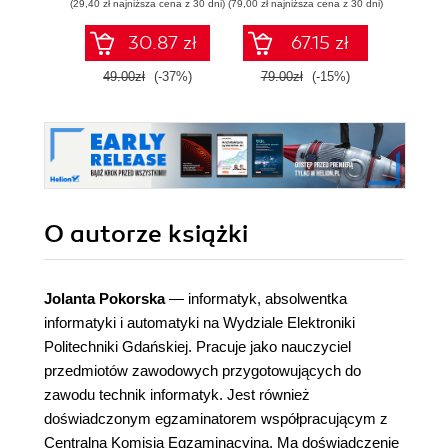
(29,40 zł najniższa cena z 30 dni)
(79,00 zł najniższa cena z 30 dni)
(79,00 zł naj
obiektowe.
Podr
Podręcznik do
nauk
30.87 zł
67.15 zł
nauki zawodu
t
technik
pro
49.00zł
(-37%)
79.00zł
(-15%)
79.0
programista
O autorze
książki
Jolanta Pokorska
— informatyk, absolwentka
informatyki i automatyki na Wydziale Elektroniki
Politechniki Gdańskiej. Pracuje jako nauczyciel
przedmiotów zawodowych przygotowujących do
zawodu technik informatyk. Jest również
doświadczonym egzaminatorem współpracującym z
Centralną Komisją Egzaminacyjną. Ma doświadczenie