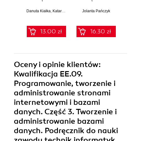
szkoły
szkoły
angi
podstawowej.
podstawowej.
sł
Danuta Kiałka
,
Katarzyna Kiałka
Jolanta Pańczyk
Klasa 5 (Wydanie
Klasa 8 (Wydanie
(39,90 zł naj
II)
II)
13.00 zł
16.30 zł
39.9
Oceny i opinie klientów:
Kwalifikacja EE.09.
Programowanie, tworzenie i
administrowanie stronami
internetowymi i bazami
danych. Część 3. Tworzenie i
administrowanie bazami
danych. Podręcznik do nauki
zawodu technik informatyk