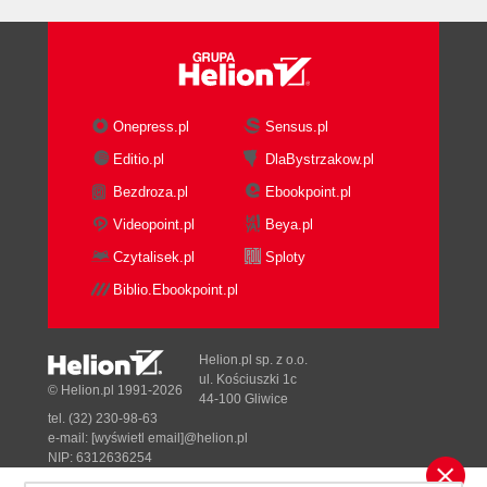
Onepress.pl
Sensus.pl
Editio.pl
DlaBystrzakow.pl
Bezdroza.pl
Ebookpoint.pl
Videopoint.pl
Beya.pl
Czytalisek.pl
Sploty
Biblio.Ebookpoint.pl
Helion.pl sp. z o.o.
ul. Kościuszki 1c
© Helion.pl 1991-2026
44-100 Gliwice
tel. (32) 230-98-63
e-mail:
[wyświetl email]@helion.pl
NIP: 6312636254
Regon: 241989027