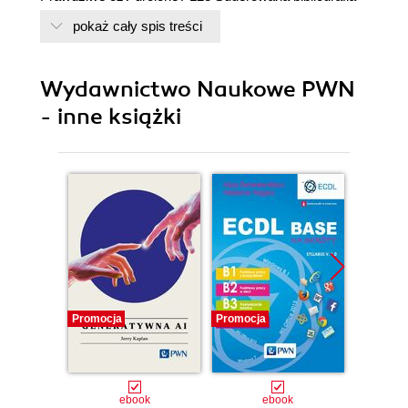
131 Witryna książki 132 Podziękowania 133 Źródła
pokaż cały spis treści
rysunków 134 Skorowidz
Wydawnictwo Naukowe PWN
- inne książki
Promocja
Promocja
Promocj
ebook
ebook