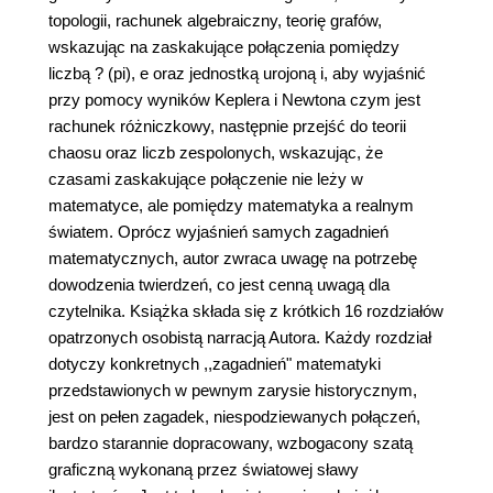
topologii, rachunek algebraiczny, teorię grafów,
wskazując na zaskakujące połączenia pomiędzy
liczbą ? (pi), e oraz jednostką urojoną i, aby wyjaśnić
przy pomocy wyników Keplera i Newtona czym jest
rachunek różniczkowy, następnie przejść do teorii
chaosu oraz liczb zespolonych, wskazując, że
czasami zaskakujące połączenie nie leży w
matematyce, ale pomiędzy matematyka a realnym
światem. Oprócz wyjaśnień samych zagadnień
matematycznych, autor zwraca uwagę na potrzebę
dowodzenia twierdzeń, co jest cenną uwagą dla
czytelnika. Książka składa się z krótkich 16 rozdziałów
opatrzonych osobistą narracją Autora. Każdy rozdział
dotyczy konkretnych ,,zagadnień" matematyki
przedstawionych w pewnym zarysie historycznym,
jest on pełen zagadek, niespodziewanych połączeń,
bardzo starannie dopracowany, wzbogacony szatą
graficzną wykonaną przez światowej sławy