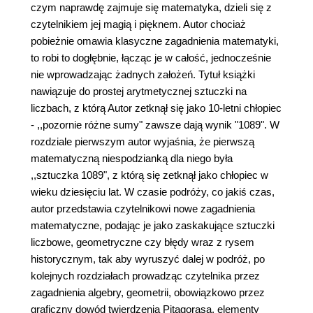
czym naprawdę zajmuje się matematyka, dzieli się z
czytelnikiem jej magią i pięknem. Autor chociaż
pobieżnie omawia klasyczne zagadnienia matematyki,
to robi to dogłębnie, łącząc je w całość, jednocześnie
nie wprowadzając żadnych założeń. Tytuł książki
nawiązuje do prostej arytmetycznej sztuczki na
liczbach, z którą Autor zetknął się jako 10-letni chłopiec
- ,,pozornie różne sumy" zawsze dają wynik "1089". W
rozdziale pierwszym autor wyjaśnia, że pierwszą
matematyczną niespodzianką dla niego była
,,sztuczka 1089", z którą się zetknął jako chłopiec w
wieku dziesięciu lat. W czasie podróży, co jakiś czas,
autor przedstawia czytelnikowi nowe zagadnienia
matematyczne, podając je jako zaskakujące sztuczki
liczbowe, geometryczne czy błędy wraz z rysem
historycznym, tak aby wyruszyć dalej w podróż, po
kolejnych rozdziałach prowadząc czytelnika przez
zagadnienia algebry, geometrii, obowiązkowo przez
graficzny dowód twierdzenia Pitagorasa, elementy