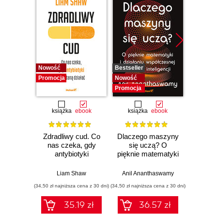
Nowość
Bestseller
Nowość
Promocja
Nowość
Promocj
Promocja
książka
ebook
książka
ebook
ksią
Zdradliwy cud. Co
Dlaczego maszyny
Działo 
nas czeka, gdy
się uczą? O
lewit
antybiotyki
pięknie matematyki
Zwario
przestaną działać
i działaniu
i j
współczesnej
poważn
Liam Shaw
Anil Ananthaswamy
Carl
sztucznej
(34,50 zł najniższa cena z 30 dni)
(34,50 zł najniższa cena z 30 dni)
(29,95 zł naj
inteligencji
35.19 zł
36.57 zł