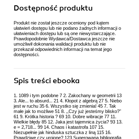
Dostępność produktu
Produkt nie został jeszcze oceniony pod kątem
ułatwień dostępu lub nie podano żadnych informacji o
ułatwieniach dostępu lub są one niewystarczające.
Prawdopodobnie Wydawca/Dostawca jeszcze nie
umożliwił dokonania walidacji produktu lub nie
przekazał odpowiednich informacji na temat jego
dostępności.
Spis treści
ebooka
1. 1089 i tym podobne 7 2. Zakochany w geometrii 13
3. Ale... to absurd... 21 4. Kłopot z algebrą 27 5. Niebo
jest w ruchu 35 6. Wszystko się zmienia! 45 7. Tak
małe jak to możliwe 51 8. ,,Czy już jesteśmy blisko?"
61 9. Krótka historia ? 69 10. Dobre wibracje 77 11.
Wielkie błędy 85 12. Jaka jest tajemnica życia? 93 13.
e = 2,718... 99 14. Chaos i katastrofa 107 15.
Niezupełnie jak hinduska sztuczka z liną 115 16.
Prawdziwe czy urojone? 123 Sugerowana bibliografia