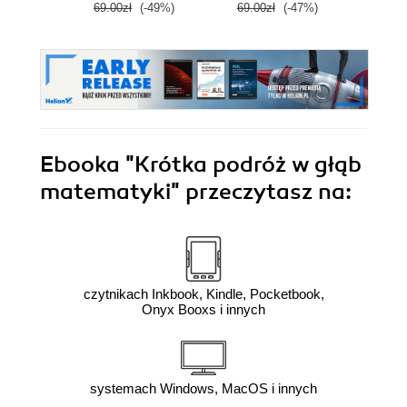
69.00zł
(-49%)
69.00zł
(-47%)
59.9
Ebooka
"Krótka podróż w głąb
matematyki"
przeczytasz na:
czytnikach Inkbook, Kindle, Pocketbook,
Onyx Booxs i innych
systemach Windows, MacOS i innych