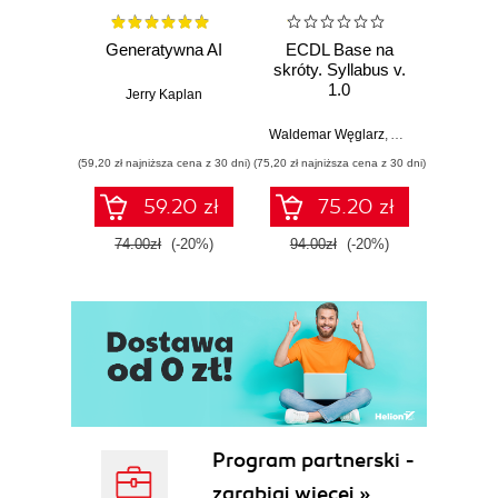
Generatywna AI
ECDL Base na
Bezpi
skróty. Syllabus v.
osób 
1.0
Jerry Kaplan
wykor
białe
Waldemar Węglarz
,
Alicja Żarowska-
Krzysz
(59,20 zł najniższa cena z 30 dni)
(75,20 zł najniższa cena z 30 dni)
(75,20 zł naj
59.20 zł
75.20 zł
74.00zł
(-20%)
94.00zł
(-20%)
94.0
Program partnerski -
zarabiaj więcej »