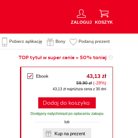
ZALOGUJ
KOSZYK
Pobierz aplikację
Bony
Podaruj prezent
TOP tytuł w super cenie » 50% taniej
43,13 zł
Ebook
59,90 zł
(-28%)
43,13 zł najniższa cena z 30 dni
Dodaj do koszyka
Dostępny natychmiast po opłaceniu zakupu
lub
Kup na prezent