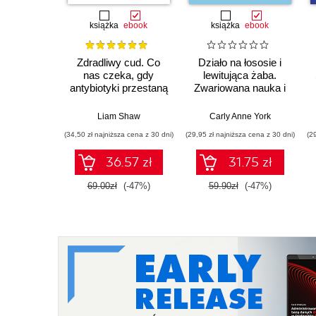
książka
ebook
książka
ebook
Zdradliwy cud. Co
Działo na łososie i
nas czeka, gdy
lewitująca żaba.
antybiotyki przestaną
Zwariowana nauka i
działać
jej całkiem poważne
odkrycia
Liam Shaw
Carly Anne York
(34,50 zł najniższa cena z 30 dni)
(29,95 zł najniższa cena z 30 dni)
(2
36.57 zł
31.75 zł
69.00zł
(-47%)
59.90zł
(-47%)