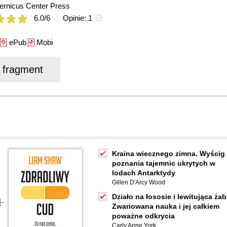
ernicus Center Press
6.0
/
6
Opinie:
1
ePub
Mobi
j fragment
Kraina wiecznego zimna. Wyścig
poznania tajemnic ukrytych w
lodach Antarktydy
Gillen D'Arcy Wood
Działo na łososie i lewitująca żab
Zwariowana nauka i jej całkiem
poważne odkrycia
Carly Anne York