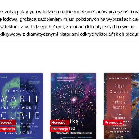
zukają ukrytych w lodzie i na dnie morskim śladów przeszłości or
apę lodową, grożącą zatopieniem miast położonych na wybrzeżach ca
 w tektonicznych dziejach Ziemi, zmianach klimatycznych i ewolucji
odkrywców z dramatycznymi historiami odkryć wiktoriańskich preku
Nowość
Nowość
Promocja
romocja
Promocja