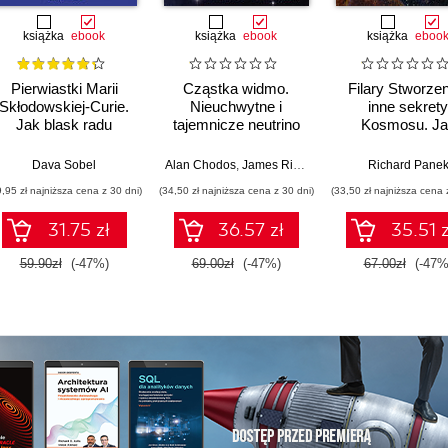
książka
ebook
książka
ebook
książka
eboo
Pierwiastki Marii
Cząstka widmo.
Filary Stworzen
Skłodowskiej-Curie.
Nieuchwytne i
inne sekrety
Jak blask radu
tajemnicze neutrino
Kosmosu. Ja
oświetlił drogę
Teleskop Jam
kobietom w świecie
Webba odsłan
Dava Sobel
Alan Chodos
,
James Riordon
Richard Pane
nauki
tajemnice
9,95 zł najniższa cena z 30 dni)
(34,50 zł najniższa cena z 30 dni)
(33,50 zł najniższa cena 
Wszechświat
31.75 zł
36.57 zł
35.51 z
59.90zł
(-47%)
69.00zł
(-47%)
67.00zł
(-47%