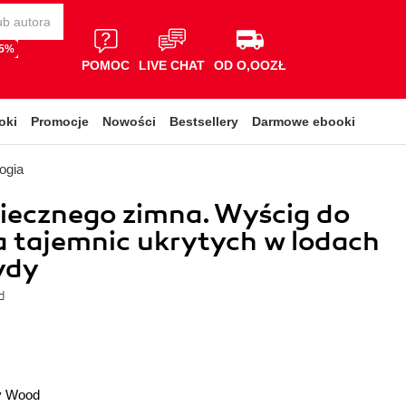
65%
POMOC
LIVE CHAT
OD O,OOZŁ
oki
Promocje
Nowości
Bestsellery
Darmowe ebooki
logia
iecznego zimna. Wyścig do
 tajemnic ukrytych w lodach
ydy
d
cy Wood