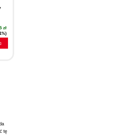
y
5 zł
41%)
a
da
ć tę