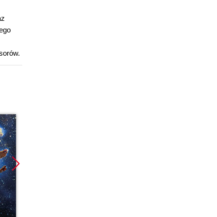
az
łego
rsorów.
Promocja
Promocja
Promoc