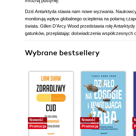
mroźną pustynię.
Dziś Antarktyda stawia nam nowe wyzwania. Naukowcy s
monitorują wpływ globalnego ocieplenia na polarną cz
świata. Gillen D’Arcy Wood przedstawia rolę Antarktydy
gatunków, przeplatając doświadczenia współczesnych 
Wybrane bestsellery
Nowość
Nowość
Promocja
Promocja
P