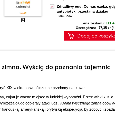
Zdradliwy cud. Co nas czeka, gd
antybiotyki przestaną działać
Liam Shaw
Cena zestawu:
111.4
Oszczędzasz: 77,35 zł (
Dodaj do koszyk
o zimna. Wyścig do poznania tajemnic
odkryć XIX wieku po współczesne przełomy naukowe.
wy, zajmuje ważne miejsce w ludzkiej wyobraźni. Przez wieki kusiła
ybrzeża długo odpierały ataki ludzi.
Kraina wiecznego zimna
opowia
dzy francuską, amerykańską i brytyjską ekspedycją, by zdobyć i zbada