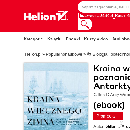
Inż. zwrotna 39,90 zł
Kursy -
Kategorie
Książki
Ebooki
Kursy video
Audiobo
Helion.pl
»
Popularnonaukowe
»
📚 Biologia i biotechno
Kraina w
poznania
Antarkt
Gillen D'Arcy Woo
(ebook)
Promocja
Autor:
Gillen D'Ar