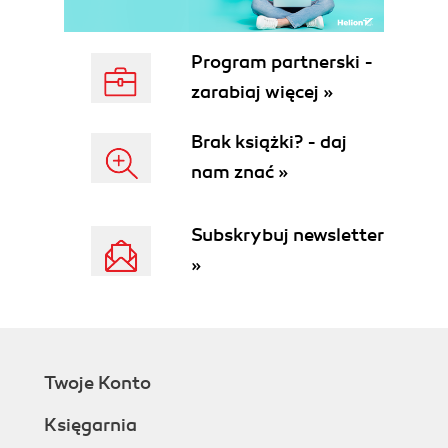
JScript .NET dla programistów JavaScript
(54)
JScript .NET dla programistów Visual Basic
Program partnerski -
(54)
zarabiaj więcej »
JScript .NET dla programistów C++ (54)
Zalety JScript .NET w stosunku do C# (54)
Brak książki? - daj
Część II Elementarz JScript (57)
nam znać »
Rozdział 4. Podstawowe elementy języka (59)
Zasady ogólne (59)
Subskrybuj newsletter
Rozróżnianie wielkich i małych liter (60)
»
Formatowanie kodu (60)
Komentarze (61)
Literały (62)
Identyfikatory (63)
Niesławny średnik (64)
Twoje Konto
Klamry (64)
Rozdział 5. Typy danych i obiekty wewnętrzne (67)
Księgarnia