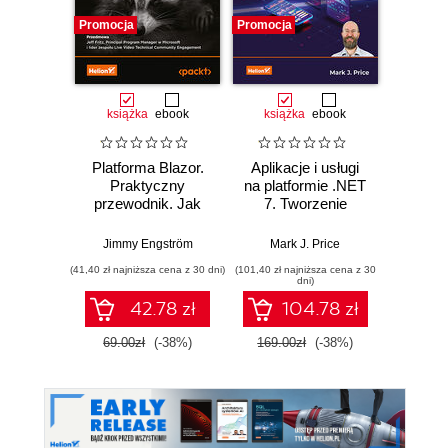
Promocja
Promocja
Promocj
książka
ebook
książka
ebook
ksią
Platforma Blazor.
Aplikacje i usługi
C# 11 
Praktyczny
na platformie .NET
prog
przewodnik. Jak
7. Tworzenie
a
tworzyć
praktycznych
wielopl
interaktywne
projektów opartych
Twórz
Jimmy Engström
Mark J. Price
Mar
aplikacje
na programach
witryn
(41,40 zł najniższa cena z 30 dni)
(101,40 zł najniższa cena z 30
(89,50 zł naj
internetowe z C# i
Blazor, .NET
serwi
dni)
.NET 7. Wydanie II
MAUI, gRPC,
za
42.78 zł
104.78 zł
GraphQL i innych
ASP.N
zaawansowanych
Blazor 
69.00zł
(-38%)
169.00zł
(-38%)
179.0
technologiach
Wyd