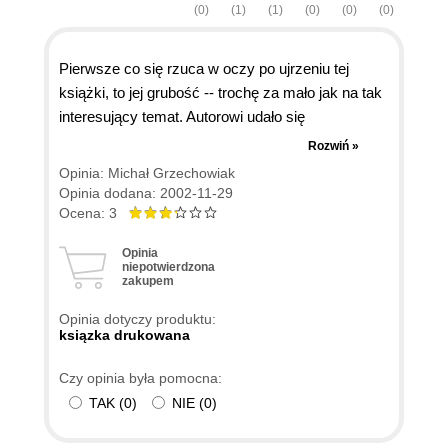
(0)
(1)
(1)
(0)
(0)
(0)
Pierwsze co się rzuca w oczy po ujrzeniu tej
książki, to jej grubość -- trochę za mało jak na tak
interesujący temat. Autorowi udało się
'skompresować' najważniejsze informacje, lecz
Rozwiń »
pozycja nie zasługuje na miano 'biblii'. Co w niej
Opinia: Michał Grzechowiak
znajdziemy ?
Opinia dodana: 2002-11-29
Ocena: 3
Opinia
krótkie wprowadzenie do platformy .NET
niepotwierdzona
zakupem
Opinia dotyczy produktu:
ksiązka drukowana
również nie za długi kurs JScript.NET
Czy opinia była pomocna:
TAK
(
0
)
NIE
(
0
)
trochę teorii o programowaniu obiektowym