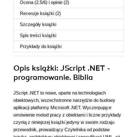
Ocena (
2.5
/
6
) i opinie (2)
Recenzje
książki
(2)
Szczegóły
książki
Spis treści
książki
Przykłady do
książki
Opis
książki
: JScript .NET -
programowanie. Biblia
JScript .NET to nowe, oparte na technologiach
obiektowych, wszechstronne narzędzie do budowy
aplikacji platformy Microsoft .NET. Wyczerpujące
omówienie metod pracy z obiektami i liczne przykłady
czynią z niniejszej książki jedyny w swoim rodzaju
przewodnik, prowadzący Czytelnika od podstaw
języka, architektury obiektowej i specyfikacji UML, aż