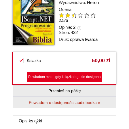
Wydawnictwo:
Helion
Ocena:
2.5
/
6
Opinie:
2
Stron:
432
Druk:
oprawa twarda
50,00 zł
Książka
Powiadom mnie, gdy książka będzie dostępna
Przenieś na półkę
Powiadom o dostępności audiobooka »
Opis
książki