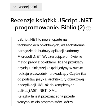
więcej opinii
dwa czy trzy rozdziały o ASP.NET
Recenzje
książki
: JScript .NET
- programowanie. Biblia (2)
Całość zajmuje niewiele ponad 400 stron. Książkę
warto polecić jedynie ze względu na brak innych
JScript .NET to nowe, oparte na
pozycji na polskim rynku.
technologiach obiektowych, wszechstronne
narzędzie do budowy aplikacji platformy
Microsoft .NET.
Wyczerpujące omówienie
metod pracy z obiektami i liczne przykłady
czynią z niniejszej książki jedyny w swoim
rodzaju przewodnik, prowadzący Czytelnika
od podstaw języka, architektury obiektowej i
specyfikacji UML aż do kompletnych
aplikacji ASP .NET i XML
.
Książka ta jest przeznaczona przede
wszystkim dla programistów, którzy