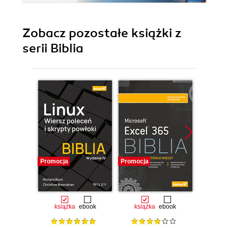
Zobacz pozostałe książki z
serii Biblia
Promocja
Promocja
Promocj
książka
ebook
książka
ebook
ksią