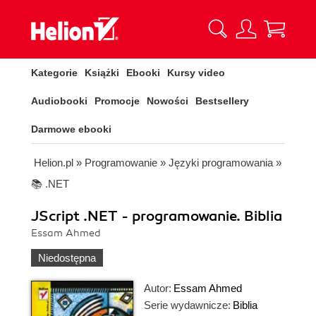
Kategorie
Książki
Ebooki
Kursy video
Audiobooki
Promocje
Nowości
Bestsellery
Darmowe ebooki
Helion.pl
»
Programowanie
»
Języki programowania
»
📚 .NET
JScript .NET - programowanie. Biblia
Essam Ahmed
Niedostępna
Autor:
Essam Ahmed
Serie wydawnicze:
Biblia