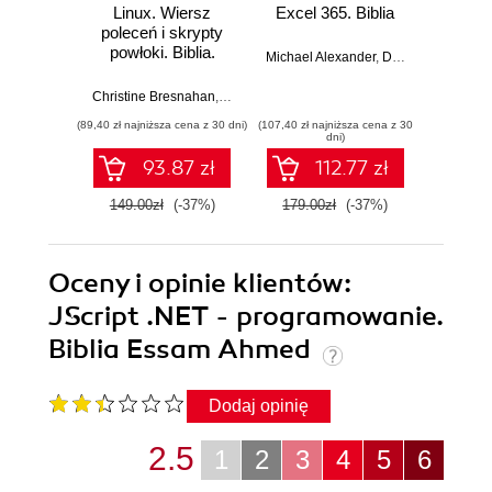
Linux. Wiersz
Excel 365. Biblia
Kali L
poleceń i skrypty
penetra
powłoki. Biblia.
Michael Alexander
,
Dick Kusleika
Wydanie IV
Gus
Christine Bresnahan
,
Richard Blum
(89,40 zł najniższa cena z 30 dni)
(107,40 zł najniższa cena z 30
(59,40 zł naj
dni)
93.87 zł
112.77 zł
149.00zł
(-37%)
179.00zł
(-37%)
99.0
Oceny i opinie klientów:
JScript .NET - programowanie.
Biblia Essam Ahmed
Dodaj opinię
2.5
1
2
3
4
5
6