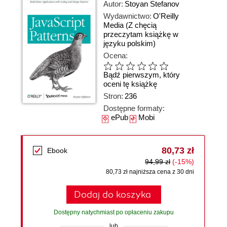
Autor:
Stoyan Stefanov
Wydawnictwo:
O'Reilly
Media
(Z chęcią
przeczytam książkę w
języku polskim)
Ocena:
Bądź pierwszym, który
oceni tę książkę
Stron:
236
Dostępne formaty:
ePub
Mobi
80,73 zł
Ebook
94,99 zł
(-15%)
80,73 zł najniższa cena z 30 dni
Dodaj do koszyka
Dostępny natychmiast po opłaceniu zakupu
lub