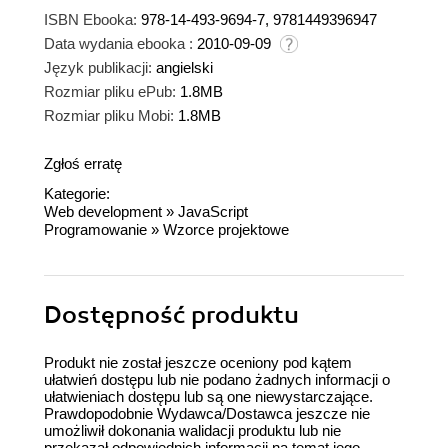
ISBN Ebooka:
978-14-493-9694-7, 9781449396947
Data wydania ebooka :
2010-09-09
Język publikacji:
angielski
Rozmiar pliku ePub:
1.8MB
Rozmiar pliku Mobi:
1.8MB
Zgłoś erratę
Kategorie:
Web development
»
JavaScript
Programowanie
»
Wzorce projektowe
Dostępność produktu
Produkt nie został jeszcze oceniony pod kątem
ułatwień dostępu lub nie podano żadnych informacji o
ułatwieniach dostępu lub są one niewystarczające.
Prawdopodobnie Wydawca/Dostawca jeszcze nie
umożliwił dokonania walidacji produktu lub nie
przekazał odpowiednich informacji na temat jego