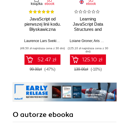
książka
ebook
ebook
JavaScript od
Learning
F
pierwszej linii kodu.
JavaScript Data
Dev
Błyskawiczna
Structures and
nauka pisania gier,
Algorithms.
Dario
stron WWW i
Enhance your
Laurence Lars Svekis
,
Maaike van Putten
Loiane Groner
,
Rob Percival
,
Aris Markogiannakis
,
D
aplikacji
problem-solving
(49,50 zł najniższa cena z 30 dni)
(125,10 zł najniższa cena z 30
(125,10 zł 
internetowych
skills in JavaScript
dni)
and TypeScript -
52.47 zł
125.10 zł
Fourth Edition
99.00zł
(-47%)
139.00zł
(-10%)
139.0
O autorze
ebooka