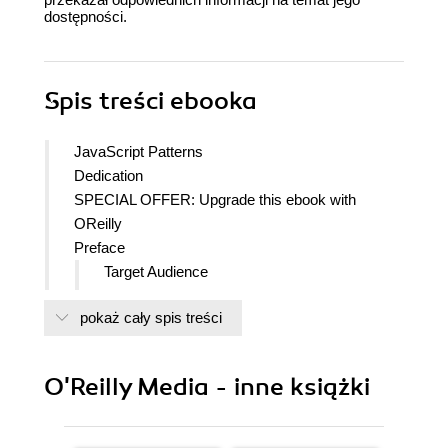
dostępności.
Spis treści
ebooka
JavaScript Patterns
Dedication
SPECIAL OFFER: Upgrade this ebook with
OReilly
Preface
Target Audience
Conventions Used in This Book
pokaż cały spis treści
Using Code Examples
Safari Books Online
How to Contact Us
O'Reilly Media - inne książki
Acknowledgments
Credits
Reading