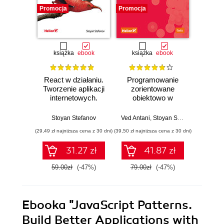
Promocja
Promocja
Promocj
książka
ebook
książka
ebook
ksią
React w działaniu.
Programowanie
Java
Tworzenie aplikacji
zorientowane
progra
internetowych.
obiektowo w
Wydanie II
języku JavaScript.
Stoya
Wydanie III
Stoyan Stefanov
Ved Antani
,
Stoyan Stefanov
(29,49 zł najniższa cena z 30 dni)
(39,50 zł najniższa cena z 30 dni)
(16,45 zł naj
31.27 zł
41.87 zł
59.00zł
(-47%)
79.00zł
(-47%)
32.9
Ebooka
"JavaScript Patterns.
Build Better Applications with