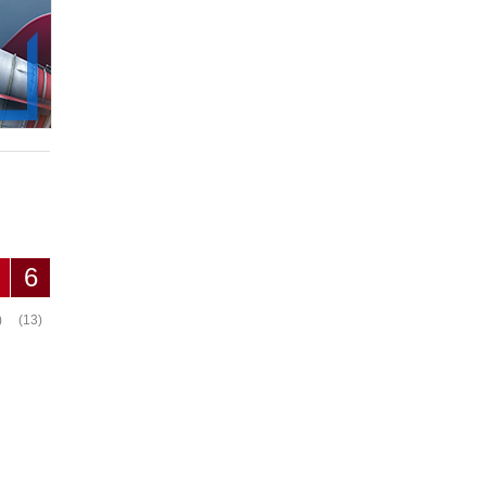
6
)
(13)