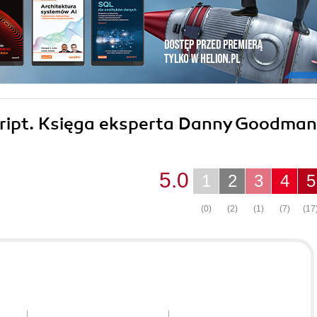
Script. Księga eksperta Danny Goodman
5.0
1
2
3
4
5
(0)
(2)
(1)
(7)
(17