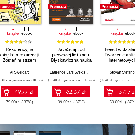
romocja
Promocja
Promocja
książka
ebook
książka
ebook
książka
eboo
Rekurencyjna
JavaScript od
React w działan
książka o rekurencji.
pierwszej linii kodu.
Tworzenie aplik
Zostań mistrzem
Błyskawiczna nauka
internetowyc
rozmów
pisania gier, stron
Wydanie II
kwalifikacyjnych
WWW i aplikacji
Al Sweigart
Laurence Lars Svekis
,
Maaike van Putten
Stoyan Stefano
,
Rob Perc
poświęconych
internetowych
7,40 zł najniższa cena z 30 dni)
(59,40 zł najniższa cena z 30 dni)
(35,40 zł najniższa cena 
językom Python i
JavaScript
49.77 zł
62.37 zł
37.17 z
79.00zł
(-37%)
99.00zł
(-37%)
59.00zł
(-37%