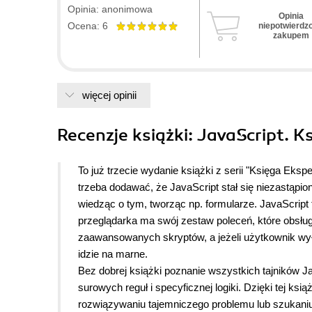
Opinia: anonimowa
Opinia
Ocena: 6
niepotwierdz
zakupem
więcej opinii
Recenzje
książki
: JavaScript. K
To już trzecie wydanie książki z serii "Księga Eks
trzeba dodawać, że JavaScript stał się niezastąpi
wiedząc o tym, tworząc np. formularze. JavaScript
przeglądarka ma swój zestaw poleceń, które obsługu
zaawansowanych skryptów, a jeżeli użytkownik wył
idzie na marne.
Bez dobrej książki poznanie wszystkich tajników J
surowych reguł i specyficznej logiki. Dzięki tej k
rozwiązywaniu tajemniczego problemu lub szukaniu