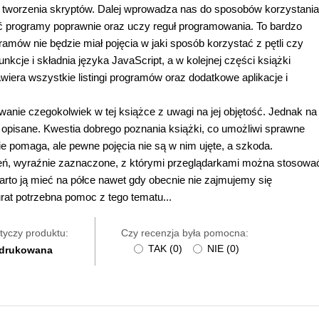
 tworzenia skryptów. Dalej wprowadza nas do sposobów korzystania
ać programy poprawnie oraz uczy reguł programowania. To bardzo
gramów nie będzie miał pojęcia w jaki sposób korzystać z pętli czy
kcje i składnia języka JavaScript, a w kolejnej części książki
iera wszystkie listingi programów oraz dodatkowe aplikacje i
wanie czegokolwiek w tej książce z uwagi na jej objętość. Jednak na
 opisane. Kwestia dobrego poznania książki, co umożliwi sprawne
e pomaga, ale pewne pojęcia nie są w nim ujęte, a szkoda.
ceń, wyraźnie zaznaczone, z którymi przeglądarkami można stosowa
 Warto ją mieć na półce nawet gdy obecnie nie zajmujemy się
rat potrzebna pomoc z tego tematu...
tyczy produktu:
Czy recenzja była pomocna:
TAK
(
0
)
NIE
(
0
)
 drukowana