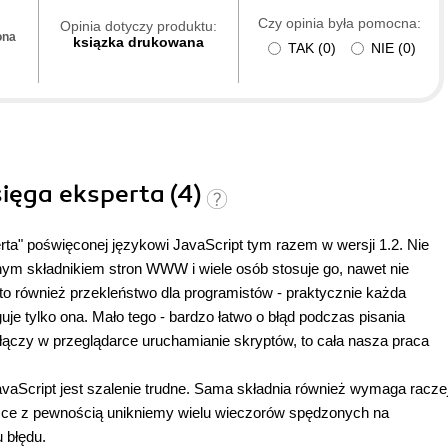
Czy opinia była pomocna:
Opinia dotyczy produktu:
ona
ksiązka drukowana
TAK
(
0
)
NIE
(
0
)
sięga eksperta (4)
perta" poświęconej językowi JavaScript tym razem w wersji 1.2. Nie
onym składnikiem stron WWW i wiele osób stosuje go, nawet nie
 to również przekleństwo dla programistów - praktycznie każda
je tylko ona. Mało tego - bardzo łatwo o błąd podczas pisania
ączy w przeglądarce uruchamianie skryptów, to cała nasza praca
avaScript jest szalenie trudne. Sama składnia również wymaga racze
siążce z pewnością unikniemy wielu wieczorów spędzonych na
 błędu.