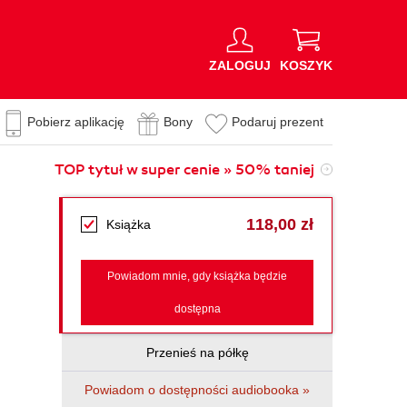
ZALOGUJ
KOSZYK
Pobierz aplikację
Bony
Podaruj prezent
TOP tytuł w super cenie » 50% taniej
118,00 zł
Książka
Powiadom mnie, gdy książka będzie
dostępna
Przenieś na półkę
Powiadom o dostępności audiobooka »