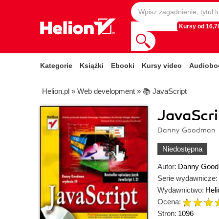
Kursy od 16,70
Kategorie
Książki
Ebooki
Kursy video
Audiobo
Helion.pl
»
Web development
»
📚 JavaScript
JavaScri
Danny Goodman
Niedostępna
Autor:
Danny Goo
Serie wydawnicze:
Wydawnictwo:
Heli
Ocena:
Stron:
1096