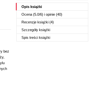
Opis
książki
Ocena (
5.0
/
6
) i opinie (40)
Recenzje
książki
(4)
Szczegóły
książki
Spis treści
książki
vy bez
ży,
ylu
anych