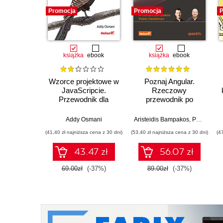
Promocja
Promocja
P
książka
ebook
książka
ebook
Wzorce projektowe w
Poznaj Angular.
JavaScripcie.
Rzeczowy
Przewodnik dla
przewodnik po
programistów
tworzeniu aplikacji
JavaScriptu i Reacta.
webowych z użyciem
Addy Osmani
Aristeidis Bampakos
,
Pablo Deeleman
Wydanie II
frameworku Angular
(41,40 zł najniższa cena z 30 dni)
(53,40 zł najniższa cena z 30 dni)
(4
15. Wydanie IV
43.47 zł
56.07 zł
69.00zł
(-37%)
89.00zł
(-37%)