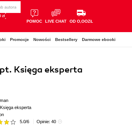
 zł
POMOC
LIVE CHAT
OD O,OOZŁ
oki
Promocje
Nowości
Bestsellery
Darmowe ebooki
pt. Księga eksperta
dman
Księga eksperta
on
5.0
/
6
Opinie:
40