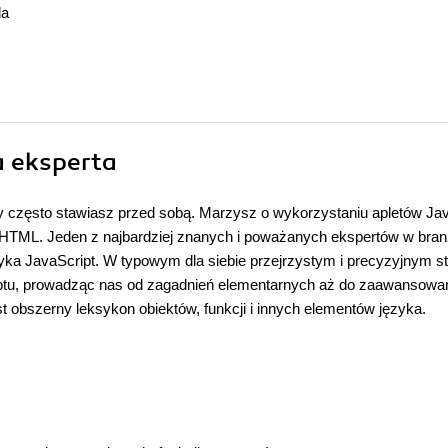
da
a eksperta
ry często stawiasz przed sobą. Marzysz o wykorzystaniu apletów Ja
 DHTML. Jeden z najbardziej znanych i poważanych ekspertów w bran
yka JavaScript. W typowym dla siebie przejrzystym i precyzyjnym st
iptu, prowadząc nas od zagadnień elementarnych aż do zaawansow
 obszerny leksykon obiektów, funkcji i innych elementów języka.