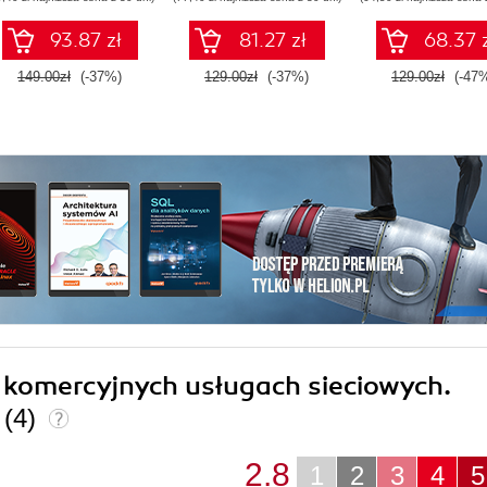
93.87 zł
81.27 zł
68.37 
149.00zł
(-37%)
129.00zł
(-37%)
129.00zł
(-47
w komercyjnych usługach sieciowych.
r
(4)
2.8
1
2
3
4
5