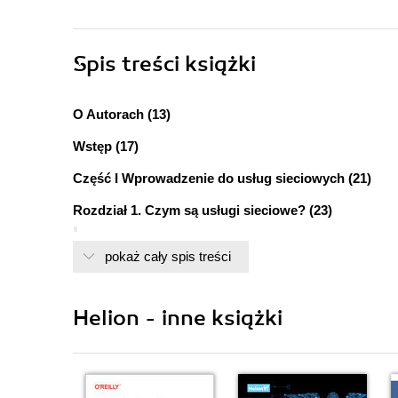
Spis treści
książki
O Autorach (13)
Wstęp (17)
Część I Wprowadzenie do usług sieciowych (21)
Rozdział 1. Czym są usługi sieciowe? (23)
B2B to tak naprawdę A2A (23)
pokaż cały spis treści
Składanie elementów w jedną całość (24)
Ideologiczne wojny bez zwycięzców (24)
Zgodność operacyjna dla każdego (25)
Helion - inne książki
Wszystko się zmienia (25)
Czym są usługi sieciowe? (26)
Prosta definicja (26)
Szersza perspektywa (27)