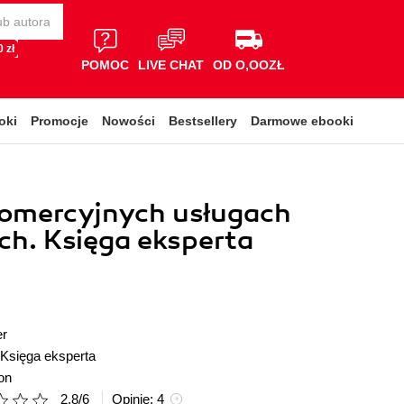
 zł
POMOC
LIVE CHAT
OD O,OOZŁ
oki
Promocje
Nowości
Bestsellery
Darmowe ebooki
komercyjnych usługach
ch. Księga eksperta
er
Księga eksperta
on
2.8
/
6
Opinie:
4