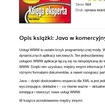
Stron:
664
Druk:
oprawa twar
Opis
książki
: Java w komercyjn
Usługi WWW to ostatni krzyk programistycznej mody. W 
dynamicznych aplikacji sieciowych. Ten jednozdaniowy 
usługom WWW aplikacje łączą się na niespotykaną do te
WWW. Dzięki nim uzyskasz między innymi informacje f
różnymi formatami dokumentów, a nawet rozegrasz par
Java -- dzięki doskonałemu wsparciu dla XML-a jest je
wyczerpujące, dokładne i -- co równie ważne -- aktual
istniejące i stworzyć nowe usługi WWW.
W książce przedstawiono między innymi: