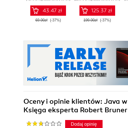
43.47 zł
125.37 zł
69.00zł
(-37%)
199.00zł
(-37%)
Oceny i opinie klientów: Java 
Księga eksperta Robert Brune
Dodaj opinię