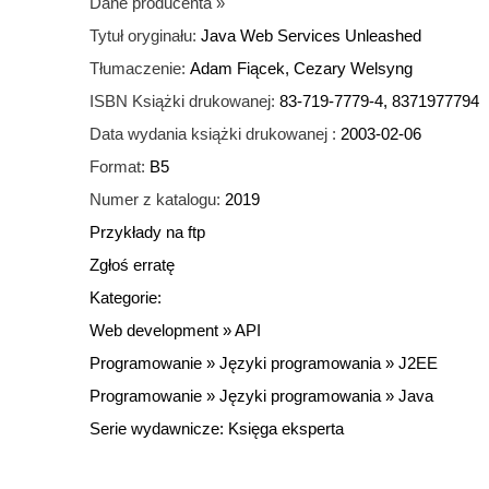
Dane producenta
»
Tytuł oryginału:
Java Web Services Unleashed
Tłumaczenie:
Adam Fiącek, Cezary Welsyng
ISBN Książki drukowanej:
83-719-7779-4, 8371977794
Data wydania książki drukowanej :
2003-02-06
Format:
B5
Numer z katalogu:
2019
Przykłady na ftp
Zgłoś erratę
Kategorie:
Web development
»
API
Programowanie
»
Języki programowania
»
J2EE
Programowanie
»
Języki programowania
»
Java
Serie wydawnicze:
Księga eksperta