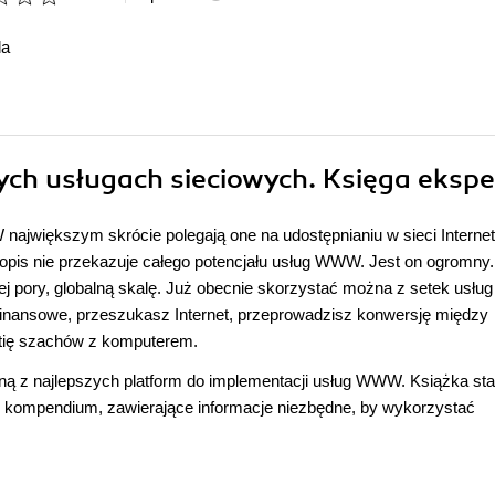
da
ych usługach sieciowych. Księga ekspe
największym skrócie polegają one na udostępnianiu w sieci Internet
opis nie przekazuje całego potencjału usług WWW. Jest on ogromny.
j pory, globalną skalę. Już obecnie skorzystać można z setek usług
inansowe, przeszukasz Internet, przeprowadzisz konwersję między
tię szachów z komputerem.
dną z najlepszych platform do implementacji usług WWW. Książka st
ne kompendium, zawierające informacje niezbędne, by wykorzystać