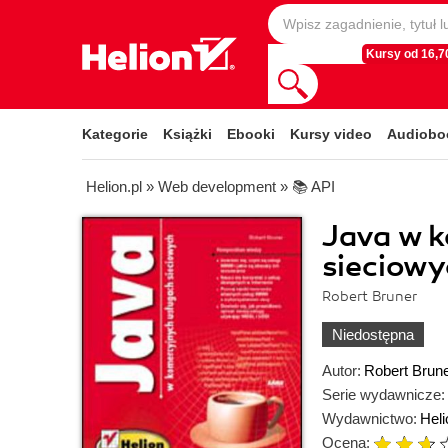
Kursy od 16,70
Kategorie
Książki
Ebooki
Kursy video
Audiobo
Helion.pl
»
Web development
»
📚 API
Java w 
sieciowy
Robert Bruner
Niedostępna
Autor:
Robert Brun
Serie wydawnicze:
Wydawnictwo:
Heli
Ocena: