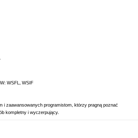
W
WWW: WSFL, WSIF
ym i zaawansowanych programistom, którzy pragną poznać
ób kompletny i wyczerpujący.