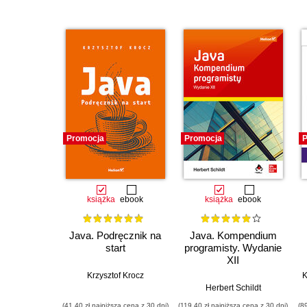
Promocja
Promocja
P
książka
ebook
książka
ebook
Java. Podręcznik na
Java. Kompendium
start
programisty. Wydanie
XII
Krzysztof Krocz
K
Herbert Schildt
(41,40 zł najniższa cena z 30 dni)
(119,40 zł najniższa cena z 30 dni)
(8