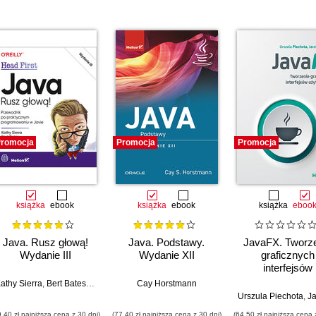
romocja
Promocja
Promocja
książka
ebook
książka
ebook
książka
eboo
Java. Rusz głową!
Java. Podstawy.
JavaFX. Tworz
Wydanie III
Wydanie XII
graficznych
interfejsów
użytkownik
athy Sierra
,
Bert Bates
,
Trisha Gee
Cay Horstmann
Urszula Piechota
,
Jacek 
9,40 zł najniższa cena z 30 dni)
(77,40 zł najniższa cena z 30 dni)
(64,50 zł najniższa cena 