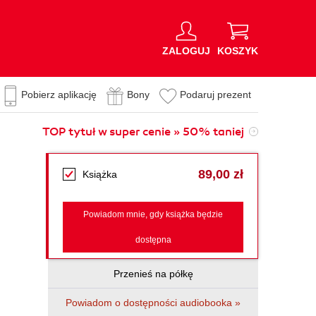
ZALOGUJ
KOSZYK
Pobierz aplikację
Bony
Podaruj prezent
TOP tytuł w super cenie » 50% taniej
89,00 zł
Książka
Powiadom mnie, gdy książka będzie
dostępna
Przenieś na półkę
Powiadom o dostępności audiobooka »