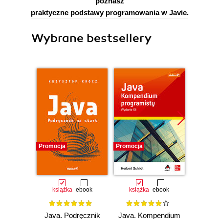
poznasz
praktyczne podstawy programowania w Javie.
Wybrane bestsellery
Promocja
Promocja
Promocj
książka
ebook
książka
ebook
ksią
Java. Podręcznik
Java. Kompendium
Java. 