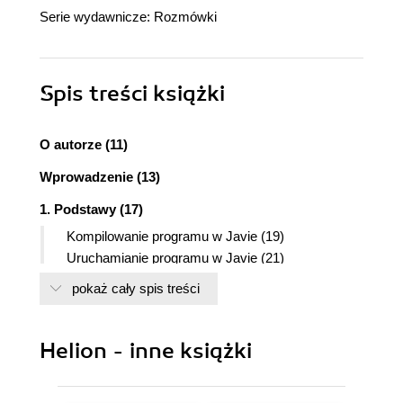
Serie wydawnicze:
Rozmówki
Spis treści
książki
O autorze (11)
Wprowadzenie (13)
1. Podstawy (17)
Kompilowanie programu w Javie (19)
Uruchamianie programu w Javie (21)
Ustawianie zmiennej CLASSPATH (22)
pokaż cały spis treści
2. Interakcje z otoczeniem (25)
Odczytywanie zmiennych środowiskowych (26)
Helion - inne książki
Odczytywanie i ustawianie właściwości
systemowych (27)
Przetwarzanie argumentów wywołania programu