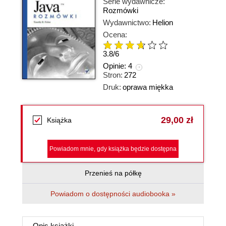
Serie wydawnicze:
Rozmówki
Wydawnictwo:
Helion
Ocena:
3.8
/
6
Opinie:
4
Stron:
272
Druk:
oprawa miękka
29,00 zł
Książka
Powiadom mnie, gdy książka będzie dostępna
Przenieś na półkę
Powiadom o dostępności audiobooka »
Opis
książki