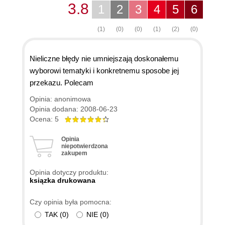
3.8
1
2
3
4
5
6
(1)
(0)
(0)
(1)
(2)
(0)
Nieliczne błędy nie umniejszają doskonałemu
wyborowi tematyki i konkretnemu sposobe jej
przekazu. Polecam
Opinia: anonimowa
Opinia dodana: 2008-06-23
Ocena: 5
Opinia
niepotwierdzona
zakupem
Opinia dotyczy produktu:
ksiązka drukowana
Czy opinia była pomocna:
TAK
(
0
)
NIE
(
0
)