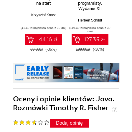
na start
programisty.
Wyd
Wydanie XII
Krzysztof Krocz
Kathy Si
Herbert Schildt
(41,40 zł najniższa cena z 30 dni)
(119,40 zł najniższa cena z 30
(89,40 zł naj
dni)
44.16 zł
127.35 zł
69.00zł
(-36%)
199.00zł
(-36%)
149.0
Oceny i opinie klientów: Java.
Rozmówki Timothy R. Fisher
Dodaj opinię