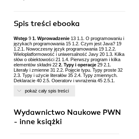
Spis treści
ebooka
Wstęp
9
1. Wprowadzenie
13 1.1. O programowaniu i
językach programowania 15 1.2. Czym jest Java? 19
1.2.1. Nowoczesny język programowania 19 1.2.2.
Wieloplatformowość i uniwersalność Javy 20 1.3. Kilka
słów o obiektowości 21 1.4. Pierwszy program i kilka
elementów składni 22
2. Typy i operacje
29 2.1.
Literały i zmienne 31 2.2. Pojęcie typu. Typy proste 32
2.3. Typy i użycie literałów 35 2.4. Typy zmiennych.
Deklaracje 40 2.5. Operatory i wyrażenia 45 2.5.1.
Przegląd 45 2.5.2. Operatory przypisania 47 2.5.3.
pokaż cały spis treści
Zwiększanie i zmniejszanie 48 2.5.4. Dzielenie
całkowite i reszta 50 2.6. Konwersje arytmetyczne 52
3. Definiowanie klas
55 3.1. Do czego służą klasy? 57
3.2. Definiowanie pól 61 3.3. Definiowanie metod 63
Wydawnictwo Naukowe PWN
3.4. Definiowanie konstruktorów 66 3.5. Przykład defi
niowania klasy 67 3.6. Składowe statyczne 71 3.7.
- inne książki
Przeciążanie metod i konstruktorów 74
4.
Programowanie z użyciem klas i obiektów
77 4.1.
Obiekty i referencje 79 4.2. Anatomia klasy i zmienna
this 87 4.3. Zasięg identyfi katorów. Zmienne lokalne.