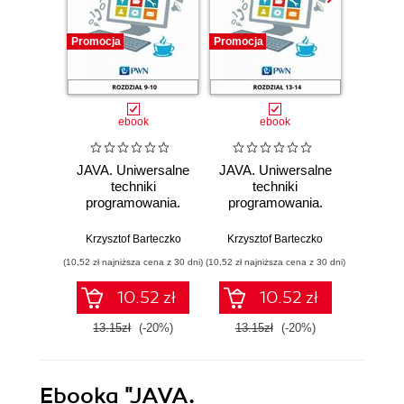
Promocja
Promocja
Promocj
ebook
ebook
JAVA. Uniwersalne
JAVA. Uniwersalne
JAVA. 
techniki
techniki
t
programowania.
programowania.
progr
Rozdział 9-10
Rozdział 13-14
Roz
Krzysztof Barteczko
Krzysztof Barteczko
Krzysz
(10,52 zł najniższa cena z 30 dni)
(10,52 zł najniższa cena z 30 dni)
(10,52 zł naj
10.52 zł
10.52 zł
13.15zł
(-20%)
13.15zł
(-20%)
13.1
Ebooka
"JAVA.