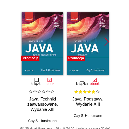
Promocja
Promocja
Promocj
książka
ebook
książka
ebook
ksią
Java. Techniki
Java. Podstawy.
Java.
zaawansowane.
Wydanie XIII
progr
Wydanie XIII
Wyd
Cay S. Horstmann
Cay S. Horstmann
Jos
(84,50 zł najniższa cena z 30 dni)
(74,50 zł najniższa cena z 30 dni)
(49,50 zł naj