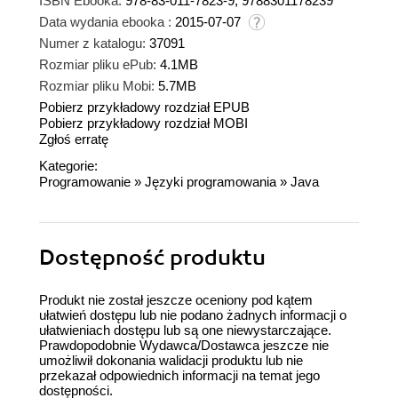
ISBN Ebooka:
978-83-011-7823-9, 9788301178239
Data wydania ebooka :
2015-07-07
Numer z katalogu:
37091
Rozmiar pliku ePub:
4.1MB
Rozmiar pliku Mobi:
5.7MB
Pobierz przykładowy rozdział EPUB
Pobierz przykładowy rozdział MOBI
Zgłoś erratę
Kategorie:
Programowanie
»
Języki programowania
»
Java
Dostępność produktu
Produkt nie został jeszcze oceniony pod kątem
ułatwień dostępu lub nie podano żadnych informacji o
ułatwieniach dostępu lub są one niewystarczające.
Prawdopodobnie Wydawca/Dostawca jeszcze nie
umożliwił dokonania walidacji produktu lub nie
przekazał odpowiednich informacji na temat jego
dostępności.