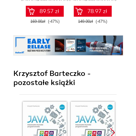
89.57 zł
78.97 zł
169.00zł
(-47%)
149.00zł
(-47%)
99.0
Krzysztof Barteczko -
pozostałe książki