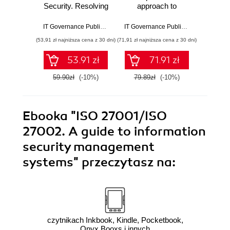
Security. Resolving
approach to
Handbo
conflicts between
responsibly
Fu
security
managing AI with
Resil
IT Governance Publishing
,
Leron Zinatullin
IT Governance Publishing
,
Andrew Pat
compliance and
ISO 42001
ISO 
(53,91 zł najniższa cena z 30 dni)
(71,91 zł najniższa cena z 30 dni)
(71,91 zł naj
human behaviour
IS
53.91 zł
71.91 zł
59.90zł
(-10%)
79.89zł
(-10%)
79.8
Ebooka
"ISO 27001/ISO
27002. A guide to information
security management
systems"
przeczytasz na:
czytnikach Inkbook, Kindle, Pocketbook,
Onyx Booxs i innych