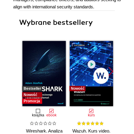
align with international security standards.
Wybrane bestsellery
Bestseller
Nowość
Bestselle
Nowość
Nowość
Promocja
książka
ebook
kurs
Wireshark. Analiza
Wazuh. Kurs video.
Dark