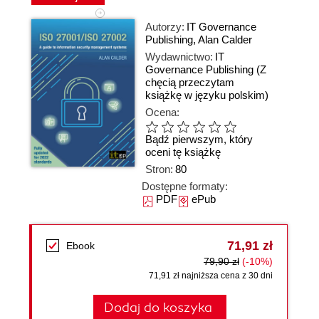
Autorzy:
IT Governance
Publishing
,
Alan Calder
Wydawnictwo:
IT
Governance Publishing
(Z
chęcią przeczytam
książkę w języku polskim)
Ocena:
Bądź pierwszym, który
oceni tę książkę
Stron:
80
Dostępne formaty:
PDF
ePub
71,91 zł
Ebook
79,90 zł
(-10%)
71,91 zł najniższa cena z 30 dni
Dodaj do koszyka