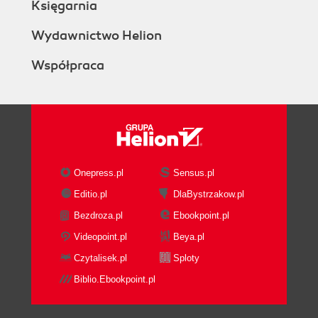
Księgarnia
Wydawnictwo Helion
Współpraca
Onepress.pl
Sensus.pl
Editio.pl
DlaBystrzakow.pl
Bezdroza.pl
Ebookpoint.pl
Videopoint.pl
Beya.pl
Czytalisek.pl
Sploty
Biblio.Ebookpoint.pl