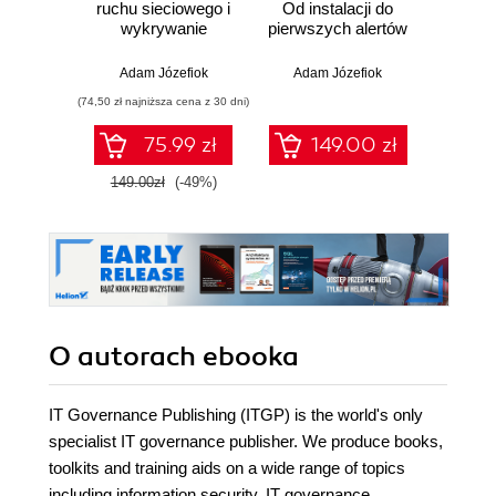
ruchu sieciowego i
Od instalacji do
wykrywanie
pierwszych alertów
Podró
włamań
ciemn
Adam Józefiok
Adam Józefiok
Ja
(74,50 zł najniższa cena z 30 dni)
75.99 zł
149.00 zł
1
149.00zł
(-49%)
O autorach
ebooka
IT Governance Publishing (ITGP) is the world's only
specialist IT governance publisher. We produce books,
toolkits and training aids on a wide range of topics
including information security, IT governance,