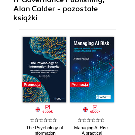
Alan Calder - pozostałe
książki
Promocja
Promocja
Promocj
ebook
ebook
The Psychology of
Managing AI Risk.
Th
Information
A practical
Re