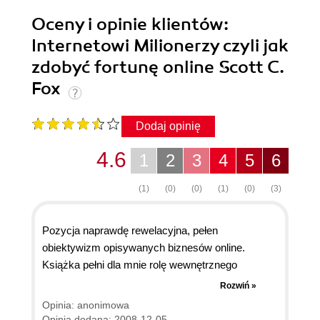
Oceny i opinie klientów:
Internetowi Milionerzy czyli jak
zdobyć fortunę online Scott C.
Fox
Dodaj opinię
4.6
1
2
3
4
5
6
(1)
(0)
(0)
(1)
(0)
(3)
Pozycja naprawdę rewelacyjna, pełen
obiektywizm opisywanych biznesów online.
Książka pełni dla mnie rolę wewnętrznego
motywatora, inspiruje do działania i pokazuje, że
Rozwiń »
globalna sieć jest kopalnia dobrych interesów, a
Opinia: anonimowa
wystarczy tylko chcieć. i mieć dobry pomysł. A
Opinia dodana: 2008-12-05