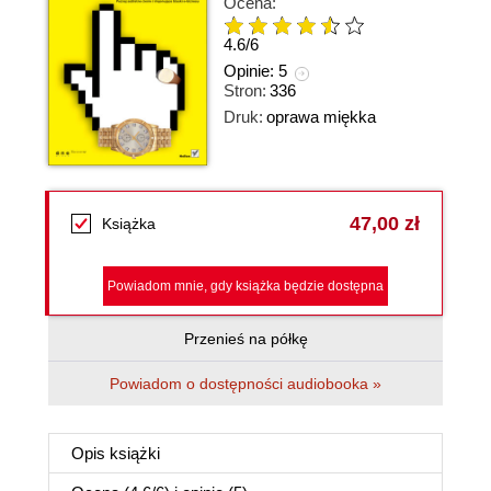
Ocena:
4.6
/
6
Opinie:
5
Stron:
336
Druk:
oprawa miękka
47,00 zł
Książka
Powiadom mnie, gdy książka będzie dostępna
Przenieś na półkę
Powiadom o dostępności audiobooka »
Opis
książki