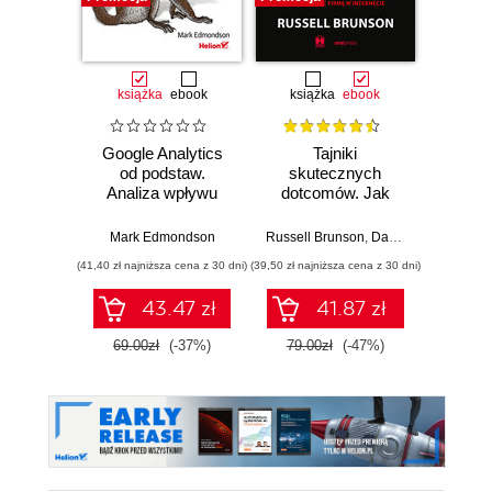
książka
ebook
książka
ebook
książka
e
Google Analytics
Tajniki
Sk
od podstaw.
skutecznych
mar
Analiza wpływu
dotcomów. Jak
Tik
biznesowego i
rozwijać firmę w
zdob
wyznaczanie
internecie
wyś
Mark Edmondson
Russell Brunson
,
Dan Kennedy
Miros
trendów
t
(41,40 zł najniższa cena z 30 dni)
(39,50 zł najniższa cena z 30 dni)
(35,40 zł naj
obser
mies
43.47 zł
41.87 zł
sz
69.00zł
(-37%)
79.00zł
(-47%)
59.0