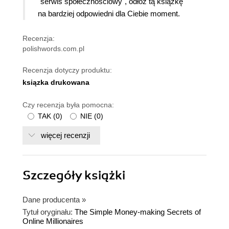
"serwis społecznościowy", odłóż tą książkę
na bardziej odpowiedni dla Ciebie moment.
Recenzja:
polishwords.com.pl
Recenzja dotyczy produktu:
ksiązka drukowana
Czy recenzja była pomocna:
TAK
(
0
)
NIE
(
0
)
więcej recenzji
Szczegóły
książki
Dane producenta
»
Tytuł oryginału:
The Simple Money-making Secrets of
Online Millionaires