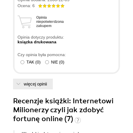
skąd wziąć pomysł - wystarczy przeczytać
Ocena: 6
książkę a pomysł sam przyjdzie.
Opinia
niepotwierdzona
zakupem
Opinia dotyczy produktu:
ksiązka drukowana
Czy opinia była pomocna:
TAK
(
0
)
NIE
(
0
)
więcej opinii
Recenzje
książki
: Internetowi
Milionerzy czyli jak zdobyć
fortunę online (7)