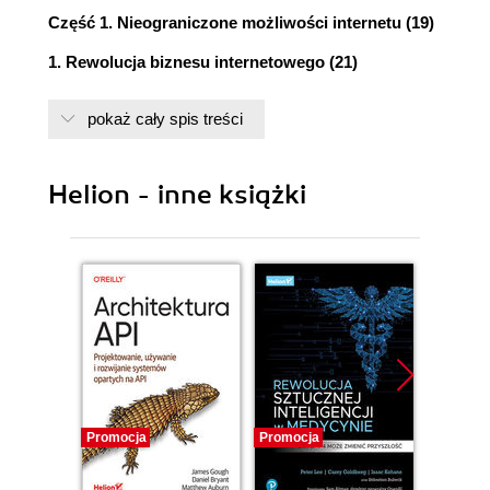
Część 1. Nieograniczone możliwości internetu (19)
1. Rewolucja biznesu internetowego (21)
2. Rozpoczynanie działalności w internecie. Czy
pokaż cały spis treści
stać Cię na to, aby nie spróbować? (31)
3. Pierwsza kategoria internetowych milionerów.
Helion - inne książki
Milionerzy efektywności (41)
4. Druga kategoria internetowych milionerów.
Milionerzy produktowi (55)
5. Trzecia kategoria internetowych milionerów.
Milionerzy niszowi (85)
Część 2. Tworzenie własnego modelu e-biznesu
Promocja
Promocja
Promocj
(117)