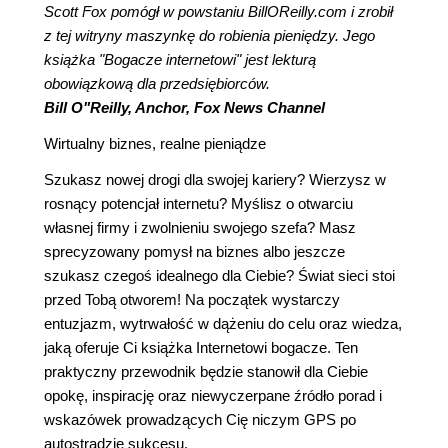
Scott Fox pomógł w powstaniu BillOReilly.com i zrobił
z tej witryny maszynkę do robienia pieniędzy. Jego
książka "Bogacze internetowi" jest lekturą
obowiązkową dla przedsiębiorców.
Bill O"Reilly, Anchor, Fox News Channel
Wirtualny biznes, realne pieniądze
Szukasz nowej drogi dla swojej kariery? Wierzysz w
rosnący potencjał internetu? Myślisz o otwarciu
własnej firmy i zwolnieniu swojego szefa? Masz
sprecyzowany pomysł na biznes albo jeszcze
szukasz czegoś idealnego dla Ciebie? Świat sieci stoi
przed Tobą otworem! Na początek wystarczy
entuzjazm, wytrwałość w dążeniu do celu oraz wiedza,
jaką oferuje Ci książka Internetowi bogacze. Ten
praktyczny przewodnik będzie stanowił dla Ciebie
opokę, inspirację oraz niewyczerpane źródło porad i
wskazówek prowadzących Cię niczym GPS po
autostradzie sukcesu.