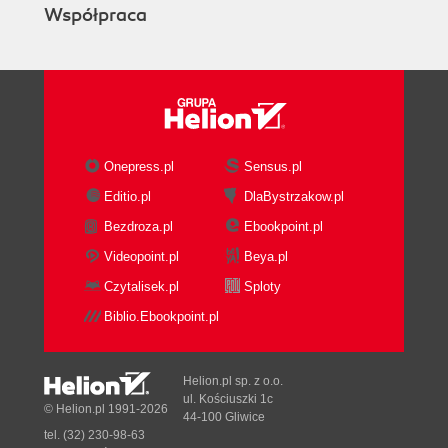
22. Marketing wysokobudżetowy i jego sekrety
Współpraca
(267)
Część 5. Zagadnienia prawne i administracyjne
(277)
23. Zagadnienia praw autorskich, znaków
Onepress.pl
Sensus.pl
handlowych i form organizacyjnych
Editio.pl
DlaBystrzakow.pl
przedsięwzięcia (279)
Bezdroza.pl
Ebookpoint.pl
Videopoint.pl
Beya.pl
24. Wspólnicy. Czy powinieneś się dzielić swoim
Czytalisek.pl
Sploty
pomysłem na milion dolarów? (287)
Biblio.Ebookpoint.pl
Część 6. Zakończenie kursu. Otwarcie
wymarzonego biznesu (295)
Helion.pl sp. z o.o.
ul. Kościuszki 1c
25. Gratulacje! (297)
© Helion.pl 1991-2026
44-100 Gliwice
tel. (32) 230-98-63
Dodatki