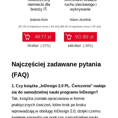
Znaki niedrukowalne (28)
niemiecki dla
ruchu sieciowego i
prze
branży IT.
wykrywanie
s
Zaawansowane formatowanie tekstu (28)
Praktyczne
włamań
ste
Formatowanie czcionki (znaku) (28)
przykłady i
p
Izabela Kein
Adam Józefiok
Wito
Interlinia, tracking i kerning (30)
ćwiczenia
(47,40 zł najniższa cena z 30 dni)
(89,40 zł najniższa cena z 30 dni)
(35,94 zł naj
Formatowanie akapitu (32)
Podstawowe formatowanie akapitu (32)
49.77 zł
90.89 zł
Zaawansowane formatowanie akapitu (34)
79.00zł
(-37%)
149.00zł
(-39%)
59.9
Dodawanie linii do akapitu (35)
Wykorzystanie narzędzia Eyedropper w
formatowaniu tekstu (37)
Najczęściej zadawane pytania
Style (38)
Kompozycja tekstu (40)
(FAQ)
Praca z tabulatorami (41)
Tabele (43)
1. Czy książka ,,InDesign 2.0 PL. Ćwiczenia" nadaje
się do samodzielnej nauki programu InDesign?
Rozdział 3. Praca z grafiką (49)
Tak, książka została opracowana w formie
Ramki i inne elementy graficzne (49)
praktycznych ćwiczeń, które krok po kroku
Tworzenie ramek graficznych (49)
wprowadzają w obsługę InDesign 2.0, dzięki czemu
Kolor wypełnienia i obrysu (50)
świetnie sprawdzi się podczas samodzielnej nauki.