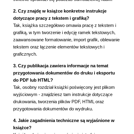
Zachowanie kolorów w palecie Swatches (52)
Obrys i linie (53)
2. Czy znajdę w książce konkretne instrukcje
Krzywe Beziera (54)
dotyczące pracy z tekstem i grafiką?
Rysowanie krzywych (54)
Tak, książka szczegółowo omawia pracę z tekstem i
Kompozycja tekstu i grafiki (56)
grafiką, w tym tworzenie i edycję ramek tekstowych,
Tekst dopasowany do ścieżki (56)
zaawansowane formatowanie, import grafik, oblewanie
Obiekt umieszczony wewnątrz ramki
tekstem oraz łączenie elementów tekstowych i
tekstowej (57)
graficznych.
Oblewanie tekstem - część 1. (57)
3. Czy publikacja zawiera informacje na temat
Import elementów graficznych (59)
przygotowania dokumentów do druku i eksportu
Dokumenty Adobe Photoshop (59)
do PDF lub HTML?
Importowanie plików PDF (60)
Tak, osobny rozdział książki poświęcony jest plikom
Łącza z grafiką (60)
wyjściowym - znajdziesz tam instrukcje dotyczące
Oblewanie tekstem - część 2. (61)
drukowania, tworzenia plików PDF, HTML oraz
Efekty (62)
przygotowania dokumentów do wydruku.
Przeźroczystość (62)
Cień (64)
4. Jakie zagadnienia techniczne są wyjaśnione w
Wtapianie krawędzi (65)
książce?
Rozdział 4. Dokumenty wielostronicowe (67)