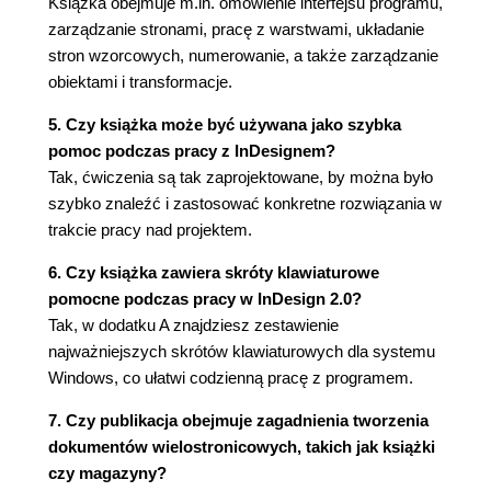
Książka obejmuje m.in. omówienie interfejsu programu,
zarządzanie stronami, pracę z warstwami, układanie
Układ dokumentu (67)
stron wzorcowych, numerowanie, a także zarządzanie
Strony wzorcowe (67)
obiektami i transformacje.
Autonumeracja stron (69)
Strony rozkładowe (70)
5. Czy książka może być używana jako szybka
Podział na sekcje numerowania (71)
pomoc podczas pracy z InDesignem?
Książka (72)
Tak, ćwiczenia są tak zaprojektowane, by można było
Tworzenie książki (72)
szybko znaleźć i zastosować konkretne rozwiązania w
Spis treści (73)
trakcie pracy nad projektem.
Indeks (74)
6. Czy książka zawiera skróty klawiaturowe
Rozdział 5. Pliki wyjściowe (77)
pomocne podczas pracy w InDesign 2.0?
Drukowanie (77)
Tak, w dodatku A znajdziesz zestawienie
Opcje Preflight i Package (77)
najważniejszych skrótów klawiaturowych dla systemu
Wydruk do pliku PostScriptowego (79)
Windows, co ułatwi codzienną pracę z programem.
Styl drukowania (81)
Druk miniatur stron (81)
7. Czy publikacja obejmuje zagadnienia tworzenia
Tworzenie pliku EPS (82)
dokumentów wielostronicowych, takich jak książki
Multimedia (83)
czy magazyny?
Pliki PDF (83)