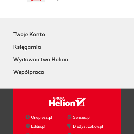
Twoje Konto
Księgarnia
Wydawnictwo Helion
Współpraca
Onepress.pl
Sensus.pl
Editio.pl
DlaBystrzakow.pl