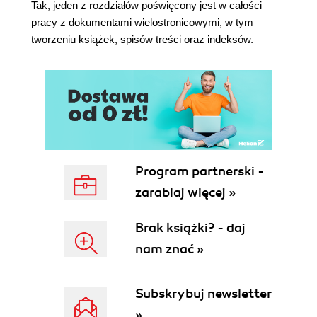
Tak, jeden z rozdziałów poświęcony jest w całości
Pliki HTML (84)
pracy z dokumentami wielostronicowymi, w tym
Rozdział 6. Zarządzanie obiektami (87)
tworzeniu książek, spisów treści oraz indeksów.
Transformacje (87)
Paleta Transform (87)
Układ obiektów w dokumencie (89)
Wyrównywanie i rozłożenie obiektów (89)
Warstwy, stosy i grupowanie (90)
Dodatek A Skróty klawiaturowe (Windows) (93)
Program partnerski -
zarabiaj więcej »
Brak książki? - daj
nam znać »
Subskrybuj newsletter
»