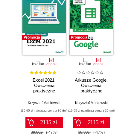
Promocja
Promocja
Promocj
książka
ebook
książka
ebook
ksią
Excel 2021.
Arkusze Google.
Exc
Ćwiczenia
Ćwiczenia
Ćw
praktyczne
praktyczne
zaaw
Krzysztof Masłowski
Krzysztof Masłowski
Krzysz
(19,95 zł najniższa cena z 30 dni)
(19,95 zł najniższa cena z 30 dni)
(19,95 zł naj
21.15 zł
21.15 zł
39.90zł
(-47%)
39.90zł
(-47%)
39.9