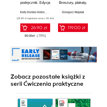
podręcznik. Edycja
Broszury, plakaty,
2020
katalogi w praktyce
Apurva 
Kelly Kordes Anton
,
Tina DeJarld
Grzegorz Majdak
(26,90 zł najniższa cena z 30 dni)
(89,91 zł naj
26.90 zł
119.00 zł
89.00zł
(-70%)
99.9
Zobacz pozostałe książki z
serii Ćwiczenia praktyczne