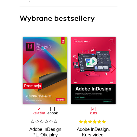
Wybrane bestsellery
Promocja
Promocj
książka
ebook
kurs
Adobe InDesign
Adobe InDesign.
Buildin
PL. Oficjalny
Kurs video.
W