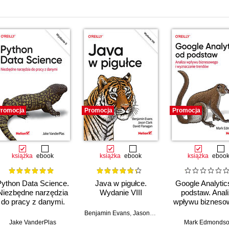
romocja
Promocja
Promocja
książka
ebook
książka
ebook
książka
eboo
Python Data Science.
Java w pigułce.
Google Analytic
Niezbędne narzędzia
Wydanie VIII
podstaw. Anal
do pracy z danymi.
wpływu bizneso
Wydanie II
i wyznaczani
Benjamin Evans
,
Jason Clark
,
David Flanagan
trendów
Jake VanderPlas
Mark Edmonds