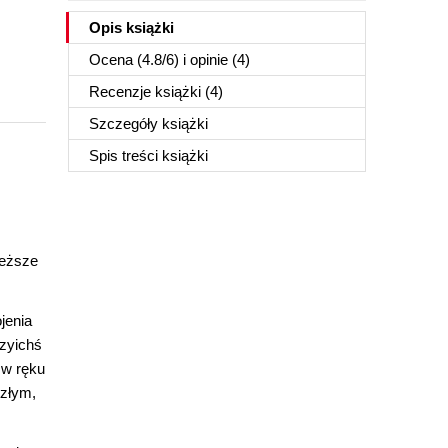
Opis
książki
Ocena (
4.8
/
6
) i opinie (4)
Recenzje
książki
(4)
Szczegóły
książki
Spis treści
książki
ieższe
jenia
czyichś
 w ręku
 złym,