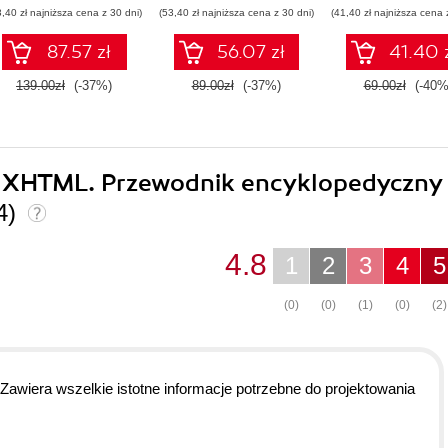
3,40 zł najniższa cena z 30 dni)
(53,40 zł najniższa cena z 30 dni)
(41,40 zł najniższa cena 
87.57 zł
56.07 zł
41.40 
139.00zł
(-37%)
89.00zł
(-37%)
69.00zł
(-40%
 i XHTML. Przewodnik encyklopedyczny
4)
4.8
1
2
3
4
5
(0)
(0)
(1)
(0)
(2)
Zawiera wszelkie istotne informacje potrzebne do projektowania