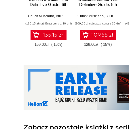
Definitive Guide. 6th
Definitive Guide. 5th
Edition
Edition
Chuck Musciano
,
Bill Kennedy
Chuck Musciano
,
Bill Kennedy
(135,15 zł najniższa cena z 30 dni)
(109,65 zł najniższa cena z 30 dni)
(4
135.15 zł
109.65 zł
159.00zł
(-15%)
129.00zł
(-15%)
Zobacz pozostałe książki z seri