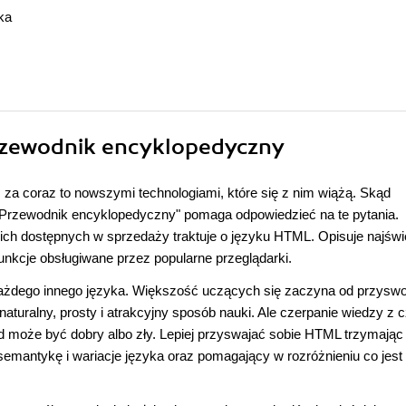
ka
rzewodnik encyklopedyczny
za coraz to nowszymi technologiami, które się z nim wiążą. Skąd
 Przewodnik encyklopedyczny" pomaga odpowiedzieć na te pytania.
kich dostępnych w sprzedaży traktuje o języku HTML. Opisuje najśw
unkcje obsługiwane przez popularne przeglądarki.
żdego innego języka. Większość uczących się zaczyna od przyswo
aturalny, prosty i atrakcyjny sposób nauki. Ale czerpanie wiedzy z 
d może być dobry albo zły. Lepiej przyswajać sobie HTML trzymając
 semantykę i wariacje języka oraz pomagający w rozróżnieniu co jest