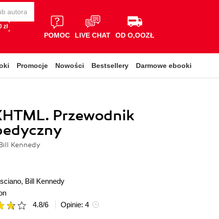
 zł
POMOC
LIVE CHAT
OD O,OOZŁ
oki
Promocje
Nowości
Bestsellery
Darmowe ebooki
XHTML. Przewodnik
pedyczny
Bill Kennedy
sciano
,
Bill Kennedy
on
4.8
/
6
Opinie:
4