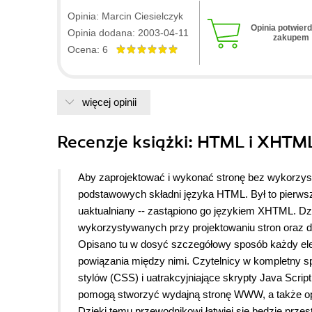
Opinia: Marcin Ciesielczyk
Opinia potwier
Opinia dodana: 2003-04-11
zakupem
Ocena: 6
więcej opinii
Recenzje
książki
: HTML i XHTML
Aby zaprojektować i wykonać stronę bez wykorzyst
podstawowych składni języka HTML. Był to pierwsz
uaktualniany -- zastąpiono go językiem XHTML. Dzi
wykorzystywanych przy projektowaniu stron oraz do
Opisano tu w dosyć szczegółowy sposób każdy elem
powiązania między nimi. Czytelnicy w kompletny 
stylów (CSS) i uatrakcyjniające skrypty Java Scri
pomogą stworzyć wydajną stronę WWW, a także op
Dzięki temu przewodnikowi łatwiej się będzie prz