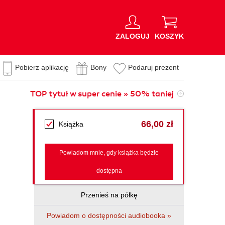
ZALOGUJ
KOSZYK
Pobierz aplikację
Bony
Podaruj prezent
TOP tytuł w super cenie » 50% taniej
66,00 zł
Książka
Powiadom mnie, gdy książka będzie
dostępna
Przenieś na półkę
Powiadom o dostępności audiobooka »