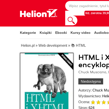
Inż. zwrotna 39,90
Kategorie
Książki
Ebooki
Kursy video
Audiobo
Helion.pl
»
Web development
»
📚 HTML
HTML i 
encyklo
Chuck Musciano, 
Niedostępna
Autorzy:
Chuck Mu
Wydawnictwo:
Heli
Ocena:
Stron:
624