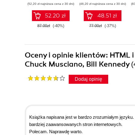
Wydanie III
użytecznych aplikacji
(52,20 zł najniższa cena z 30 dni)
(46,20 zł najniższa cena z 30 dni)
(8
w Pythonie
52.20 zł
48.51 zł
87.00zł
(-40%)
77.00zł
(-37%)
Oceny i opinie klientów: HTML
Chuck Musciano, Bill Kennedy
(
Dodaj opinię
Książka napisana jest w bardzo zrozumiałym języku. 
bardziej zaawansowanych stron internetowych.
Polecam. Naprawdę warto.