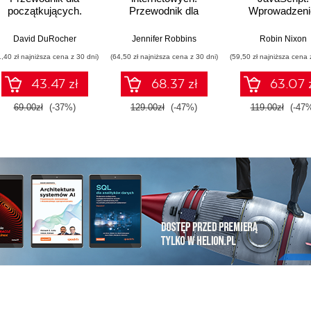
początkujących.
Przewodnik dla
Wprowadzeni
Solidne podstawy
początkujących
Wydanie V
kodowania i
webmasterów po
David DuRocher
Jennifer Robbins
Robin Nixon
projektowania
HTML5, CSS3 i
1,40 zł najniższa cena z 30 dni)
(64,50 zł najniższa cena z 30 dni)
(59,50 zł najniższa cena 
responsywnych stron
grafice. Wydanie V
internetowych
43.47 zł
68.37 zł
63.07 
69.00zł
(-37%)
129.00zł
(-47%)
119.00zł
(-47
i