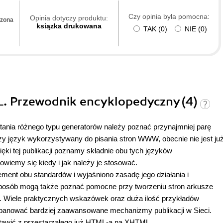
Czy opinia była pomocna:
Opinia dotyczy produktu:
dzona
ksiązka drukowana
TAK
(
0
)
NIE
(
0
)
. Przewodnik encyklopedyczny (4)
ania różnego typu generatorów należy poznać przynajmniej parę
y język wykorzystywany do pisania stron WWW, obecnie nie jest ju
ęki tej publikacji poznamy składnie obu tych języków
wiemy się kiedy i jak należy je stosować.
ent obu standardów i wyjaśniono zasadę jego działania i
sposób mogą także poznać pomocne przy tworzeniu stron arkusze
pt. Wiele praktycznych wskazówek oraz duża ilość przykładów
anować bardziej zaawansowane mechanizmy publikacji w Sieci.
estawić z przestarzałego już HTML-a na XHTML
.