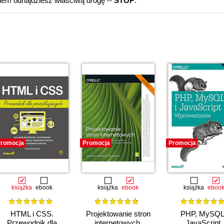
iem odnajdziesz właściwą drogę --
STOP
.
romocja
Promocja
Promocja
książka
ebook
książka
ebook
książka
eboo
HTML i CSS.
Projektowanie stron
PHP, MySQL 
Przewodnik dla
internetowych.
JavaScript.