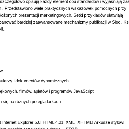
szczegółowo opisują każdy element obu standardów i wyjaśniają za
ntami. Przedstawiono wiele praktycznych wskazówek pomocnych przy
złożonych prezentacji marketingowych. Setki przykładów ułatwiają
panować bardziej zaawansowane mechanizmy publikacji w Sieci. Ks
ML.
ów
rmularzy i dokumentów dynamicznych
iękowych, filmów, apletów i programów JavaScript
 się na różnych przeglądarkach
i
! Internet Explorer 5.0! HTML 4.01! XML i XHTML! Arkusze stylów!