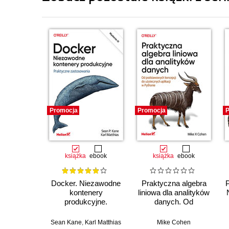
Promocja
Promocja
P
książka
ebook
książka
ebook
Docker. Niezawodne
Praktyczna algebra
kontenery
liniowa dla analityków
produkcyjne.
danych. Od
Praktyczne
podstawowych
zastosowania.
koncepcji do
Sean Kane
,
Karl Matthias
Mike Cohen