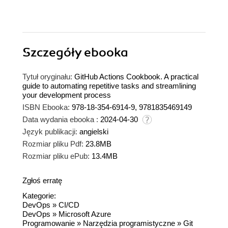
Szczegóły
ebooka
Tytuł oryginału:
GitHub Actions Cookbook. A practical
guide to automating repetitive tasks and streamlining
your development process
ISBN Ebooka:
978-18-354-6914-9, 9781835469149
Data wydania ebooka :
2024-04-30
Język publikacji:
angielski
Rozmiar pliku Pdf:
23.8MB
Rozmiar pliku ePub:
13.4MB
Zgłoś erratę
Kategorie:
DevOps
»
CI/CD
DevOps
»
Microsoft Azure
Programowanie
»
Narzędzia programistyczne
»
Git