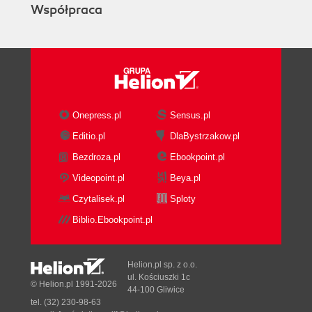
Współpraca
Onepress.pl
Sensus.pl
Editio.pl
DlaBystrzakow.pl
Bezdroza.pl
Ebookpoint.pl
Videopoint.pl
Beya.pl
Czytalisek.pl
Sploty
Biblio.Ebookpoint.pl
Helion.pl sp. z o.o.
ul. Kościuszki 1c
© Helion.pl 1991-2026
44-100 Gliwice
tel. (32) 230-98-63