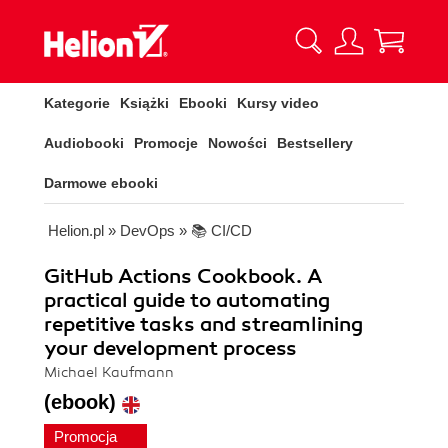
Kategorie
Książki
Ebooki
Kursy video
Audiobooki
Promocje
Nowości
Bestsellery
Darmowe ebooki
Helion.pl
»
DevOps
»
📚 CI/CD
GitHub Actions Cookbook. A
practical guide to automating
repetitive tasks and streamlining
your development process
Michael Kaufmann
(ebook)
Promocja