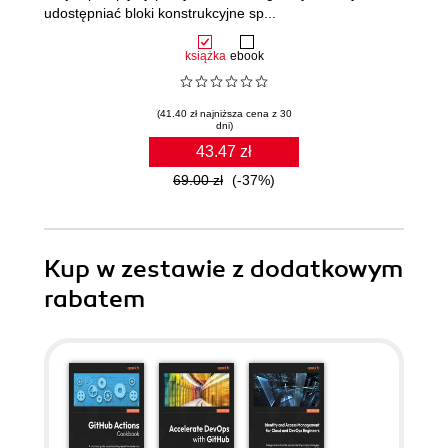
udostępniać bloki konstrukcyjne sp...
książka
ebook
(41.40 zł najniższa cena z 30
dni)
43.47 zł
69.00 zł
(-37%)
Kup w zestawie z dodatkowym
rabatem