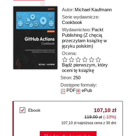
Autor:
Michael Kaufmann
Serie wydawnicze:
Cookbook
Wydawnictwo:
Packt
Publishing
(Z chęcią
przeczytam książkę w
języku polskim)
Ocena:
Bądź pierwszym, który
oceni tę książkę
Stron:
250
Dostępne formaty:
PDF
ePub
107,10 zł
Ebook
119,00 zł
(-10%)
107,10 zł najniższa cena z 30 dni