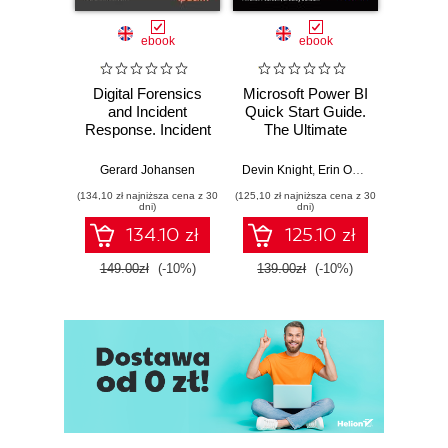
ebook
ebook
Digital Forensics
Microsoft Power BI
Pract
and Incident
Quick Start Guide.
Intel
Response. Incident
The Ultimate
Data-D
Response tools
Beginner's Guide
Hunti
and techniques for
to Power BI, Data
your c
Gerard Johansen
Devin Knight
,
Erin Ostrowsky
,
Mitchel
effective cyber
Storytelling, AI
effor
(134,10 zł najniższa cena z 30
(125,10 zł najniższa cena z 30
(116,10 zł 
threat response -
Tools, and
dete
dni)
dni)
Fourth Edition
Microsoft Fabric -
def
134.10 zł
125.10 zł
Fourth Edition
ATT&C
tool
149.00zł
(-10%)
139.00zł
(-10%)
129.0
E