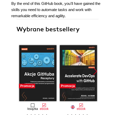
By the end of this GitHub book, you'll have gained the
skills you need to automate tasks and work with
remarkable efficiency and agility.
Wybrane bestsellery
Promocja
Promocja
Bestselle
Nowość
Promocj
książka
ebook
ebook
ksią