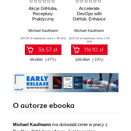
Akcje GitHuba.
Accelerate
Ter
Receptury.
DevOps with
prakty
Praktyczny
GitHub. Enhance
aut
przewodnik po
software delivery
infr
automatyzacji i
performance with
chmu
Michael Kaufmann
Michael Kaufmann
Marius
usprawnianiu
GitHub Issues,
zarzą
(34,50 zł najniższa cena z 30 dni)
(116,10 zł najniższa cena z 30
(29,95 zł naj
procesu tworzenia
Projects, Actions,
wykor
dni)
oprogramowania
and Advanced
D
36.57 zł
116.10 zł
Security
69.00zł
(-47%)
129.00zł
(-10%)
59.9
O autorze
ebooka
Michael Kaufmann
ma doświadczenie w pracy z