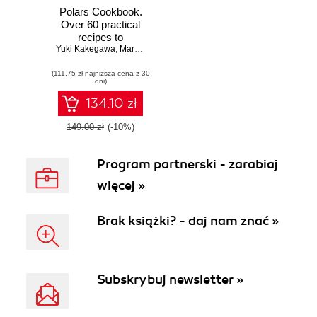
Polars Cookbook.
Over 60 practical
recipes to
Yuki Kakegawa
transform,
,
Marco Gorelli
manipulate, and
(111,75 zł najniższa cena z 30
analyze your data
dni)
using Python
Polars 1.x
134.10 zł
149.00 zł
(-10%)
Program partnerski - zarabiaj
więcej »
Brak książki? - daj nam znać »
Subskrybuj newsletter »