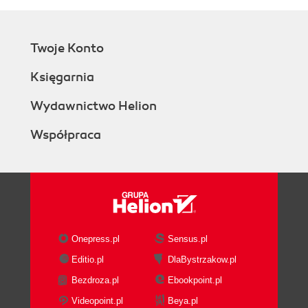
Twoje Konto
Księgarnia
Wydawnictwo Helion
Współpraca
Onepress.pl
Sensus.pl
Editio.pl
DlaBystrzakow.pl
Bezdroza.pl
Ebookpoint.pl
Videopoint.pl
Beya.pl