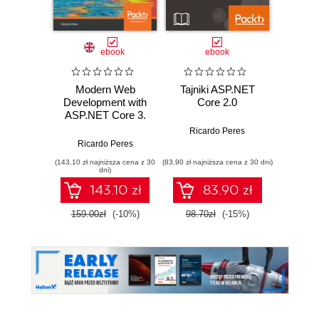
ebook
ebook
ksią
Modern Web
Tajniki ASP.NET
Upor
Development with
Core 2.0
kod. 
ASP.NET Core 3.
empi
An end to end
proj
Ricardo Peres
guide covering the
oprog
Ricardo Peres
Ke
latest features of
(143,10 zł najniższa cena z 30
(83,90 zł najniższa cena z 30 dni)
(24,95 zł naj
Visual Studio 2019,
dni)
Blazor and Entity
143.10 zł
83.90 zł
Framework -
Second Edition
159.00zł
(-10%)
98.70zł
(-15%)
49.9