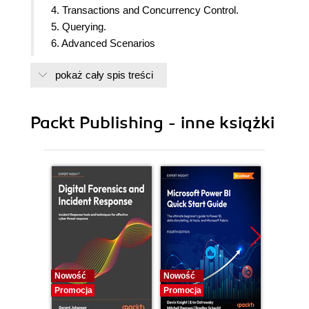
4. Transactions and Concurrency Control.
5. Querying.
6. Advanced Scenarios
7. Performance and Scalability
pokaż cały spis treści
8. Appendix: Pitfalls
Packt Publishing - inne książki
Nowość
Nowość
Nowość
Promocja
Promocja
Promocj