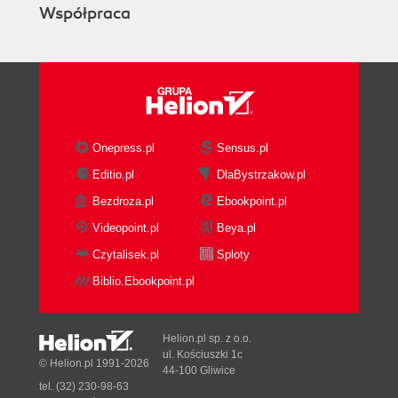
Współpraca
Onepress.pl
Sensus.pl
Editio.pl
DlaBystrzakow.pl
Bezdroza.pl
Ebookpoint.pl
Videopoint.pl
Beya.pl
Czytalisek.pl
Sploty
Biblio.Ebookpoint.pl
Helion.pl sp. z o.o.
ul. Kościuszki 1c
© Helion.pl 1991-2026
44-100 Gliwice
tel. (32) 230-98-63