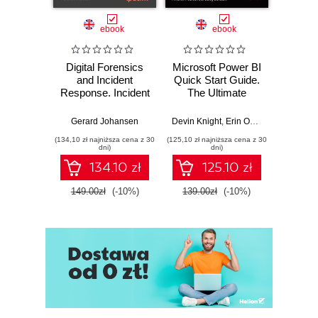
ebook
ebook
Digital Forensics
Microsoft Power BI
Pract
and Incident
Quick Start Guide.
Intel
Response. Incident
The Ultimate
Data-D
Response tools
Beginner's Guide
Hunti
and techniques for
to Power BI, Data
your c
Gerard Johansen
Devin Knight
,
Erin Ostrowsky
,
Mitchel
effective cyber
Storytelling, AI
effor
(134,10 zł najniższa cena z 30
(125,10 zł najniższa cena z 30
(116,10 zł 
threat response -
Tools, and
dete
dni)
dni)
Fourth Edition
Microsoft Fabric -
def
134.10 zł
125.10 zł
Fourth Edition
ATT&C
tool
149.00zł
(-10%)
139.00zł
(-10%)
129.0
E