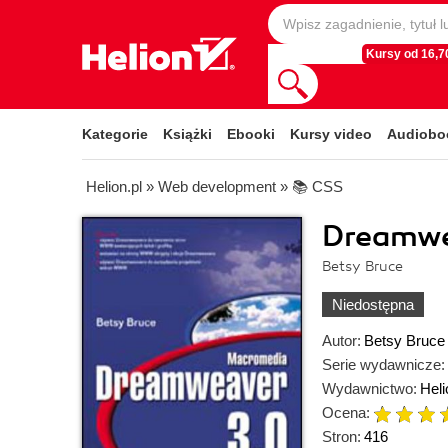
Kursy od 16,70
Kategorie
Książki
Ebooki
Kursy video
Audiobo
Helion.pl
»
Web development
»
📚 CSS
Dreamwe
Betsy Bruce
Niedostępna
Autor:
Betsy Bruce
Serie wydawnicze:
Wydawnictwo:
Heli
Ocena:
Stron:
416