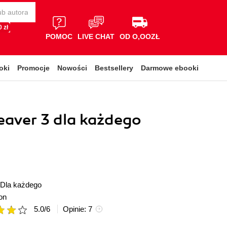
 zł
POMOC
LIVE CHAT
OD O,OOZŁ
oki
Promocje
Nowości
Bestsellery
Darmowe ebooki
aver 3 dla każdego
Dla każdego
on
5.0
/
6
Opinie:
7