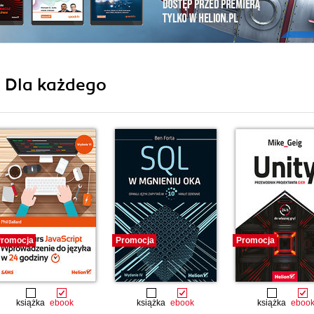
i Dla każdego
romocja
Promocja
Promocja
książka
ebook
książka
ebook
książka
eboo