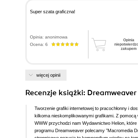
Super szata graficzna!
Opinia: anonimowa
Opinia
Ocena: 6
niepotwierdz
zakupem
więcej opinii
Recenzje
książki
: Dreamweaver 
Tworzenie grafiki internetowej to pracochłonny i 
kilkoma nieskomplikowanymi grafikami. Z pomocą 
WWW przychodzi nam Wydawnictwo Helion, które wy
programu Dreamweaver polecamy "Macromedia Drea
stronnicowa pozycja to kompendium wiedzy na tem