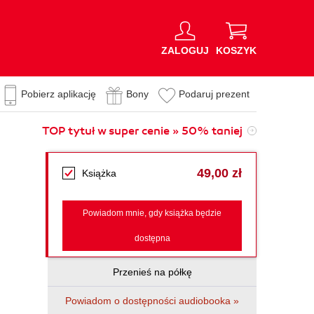
ZALOGUJ
KOSZYK
Pobierz aplikację
Bony
Podaruj prezent
TOP tytuł w super cenie » 50% taniej
49,00 zł
Książka
Powiadom mnie, gdy książka będzie
dostępna
Przenieś na półkę
Powiadom o dostępności audiobooka »