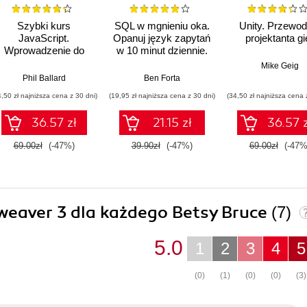
Szybki kurs
SQL w mgnieniu oka.
Unity. Przewod
JavaScript.
Opanuj język zapytań
projektanta gi
Wprowadzenie do
w 10 minut dziennie.
języka w 24 godziny.
Wydanie IV
Mike Geig
Wydanie VI
Phil Ballard
Ben Forta
4,50 zł najniższa cena z 30 dni)
(19,95 zł najniższa cena z 30 dni)
(34,50 zł najniższa cena 
36.57 zł
21.15 zł
36.57 z
69.00zł
(-47%)
39.90zł
(-47%)
69.00zł
(-47%
mweaver 3 dla każdego Betsy Bruce
(7)
5.0
1
2
3
4
5
(0)
(1)
(0)
(0)
(3)