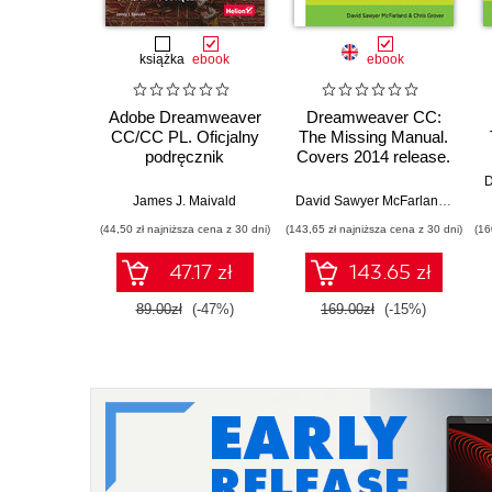
książka
ebook
ebook
Adobe Dreamweaver
Dreamweaver CC:
CC/CC PL. Oficjalny
The Missing Manual.
podręcznik
Covers 2014 release.
2nd Edition
James J. Maivald
David Sawyer McFarland
,
Chris 
(44,50 zł najniższa cena z 30 dni)
(143,65 zł najniższa cena z 30 dni)
(16
47.17 zł
143.65 zł
89.00zł
(-47%)
169.00zł
(-15%)