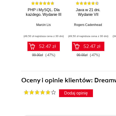
PHP i MySQL. Dla
Java w 21 dni.
każdego. Wydanie III
Wydanie VII
Marcin Lis
Rogers Cadenhead
(49,50 zł najniższa cena z 30 dni)
(49,50 zł najniższa cena z 30 dni)
(3
52.47 zł
52.47 zł
99.00zł
(-47%)
99.00zł
(-47%)
Oceny i opinie klientów: Drea
Dodaj opinię