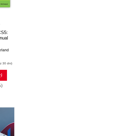
ebook
ebook
CS5:
Dreamweaver CS4:
Dreamweaver MX
nual
The Missing Manual.
2004: The Missing
The Missing Manual
Manual
rland
David Sawyer McFarland
David Sawyer McFarland
z 30 dni)
(118,15 zł najniższa cena z 30 dni)
(101,15 zł najniższa cena z 30 dni)
zł
118.15 zł
101.15 zł
%)
139.00zł
(-15%)
119.00zł
(-15%)