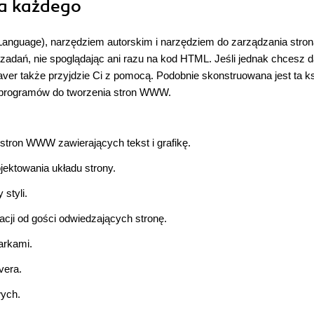
la każdego
nguage), narzędziem autorskim i narzędziem do zarządzania stro
ań, nie spoglądając ani razu na kod HTML. Jeśli jednak chcesz da
er także przyjdzie Ci z pomocą. Podobnie skonstruowana jest ta k
 programów do tworzenia stron WWW.
ron WWW zawierających tekst i grafikę.
jektowania układu strony.
styli.
acji od gości odwiedzających stronę.
arkami.
vera.
ych.