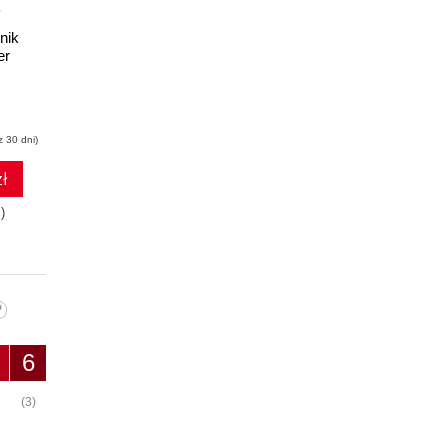
nik
PHP i MySQL. Dla
er
każdego. Wydanie II
Marcin Lis
z 30 dni)
(44,50 zł najniższa cena z 30 dni)
ł
47.17 zł
)
89.00zł
(-47%)
6
(3)