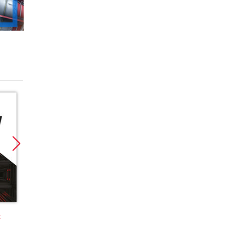
Promocja
k
książka
ebook