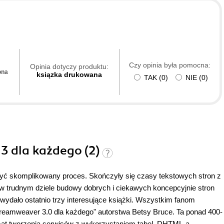
Czy opinia była pomocna:
Opinia dotyczy produktu:
ona
ksiązka drukowana
TAK
(
0
)
NIE
(
0
)
3 dla każdego (2)
dosyć skomplikowany proces. Skończyły się czasy tekstowych stron z
w trudnym dziele budowy dobrych i ciekawych koncepcyjnie stron
dało ostatnio trzy interesujące książki. Wszystkim fanom
mweaver 3.0 dla każdego" autorstwa Betsy Bruce. Ta ponad 400-
at tworzenia serwisów z wykorzystaniem tabel, DHTML-a,