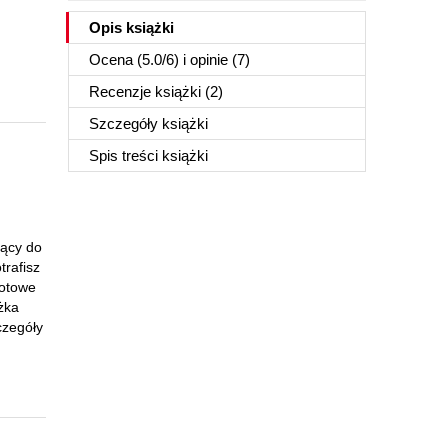
Opis
książki
Ocena (
5.0
/
6
) i opinie (7)
Recenzje
książki
(2)
Szczegóły
książki
Spis treści
książki
żący do
trafisz
gotowe
żka
czegóły