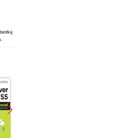
tantką
.
Promocja
Promocja