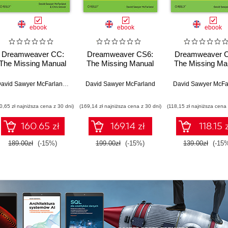
ebook
ebook
ebook
Dreamweaver CC:
Dreamweaver CS6:
Dreamweaver 
The Missing Manual
The Missing Manual
The Missing Ma
David Sawyer McFarland
,
Chris Grover
David Sawyer McFarland
David Sawyer McFa
Grover
0,65 zł najniższa cena z 30 dni)
(169,14 zł najniższa cena z 30 dni)
(118,15 zł najniższa cena 
160.65 zł
169.14 zł
118.15 
189.00zł
(-15%)
199.00zł
(-15%)
139.00zł
(-15