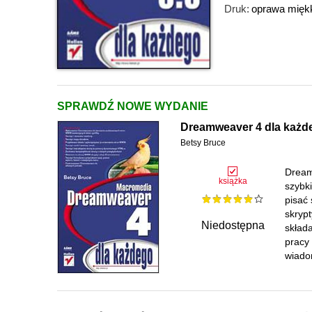
Druk:
oprawa mięk
SPRAWDŹ NOWE WYDANIE
Dreamweaver 4 dla każd
Betsy Bruce
Dream
książka
szybki
pisać
skryp
Niedostępna
składa
pracy
wiado