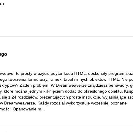
ka
ego
weaver to prosty w użyciu edytor kodu HTML, doskonały program słu
ego tworzenia formularzy, ramek, tabel i innych obiektów HTML. Nie po
 skryptów? Żaden problem! W Dreamweaverze znajdziesz behawiory, 
ty, które można jednym kliknięciem dodać do określonego obiektu. Ksią
 się z 24 rozdziałów, prezentujących proste instrukcje, wyjaśniające sz
 w Dreamweaverze. Każdy rozdział wykorzystuje wcześniej poznane
mości. Opanowanie m...