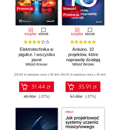
Promocja
Nowość
Promocja
książka
ebook
książka
ebook
Elektrotechnika w
Arduino. 10
pigułce. I wszystko
projektów, które
jasne
naprawdę działają
Witold Krieser
Witold Wrotek
(29,94 zł najniższa cena z 30 dni)
(34,20 zł najniższa cena z 30 dni)
31.44 zł
35.91 zł
49.90zł
(-37%)
57.00zł
(-37%)