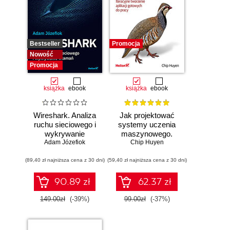
Bestseller
Promocja
Nowość
Promocja
książka
ebook
książka
ebook
Wireshark. Analiza
Jak projektować
ruchu sieciowego i
systemy uczenia
wykrywanie
maszynowego.
Adam Józefiok
włamań
Chip Huyen
Iteracyjne
tworzenie aplikacji
(89,40 zł najniższa cena z 30 dni)
(59,40 zł najniższa cena z 30 dni)
gotowych do pracy
90.89 zł
62.37 zł
149.00zł
(-39%)
99.00zł
(-37%)