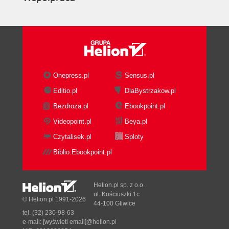
Onepress.pl
Sensus.pl
Editio.pl
DlaBystrzakow.pl
Bezdroza.pl
Ebookpoint.pl
Videopoint.pl
Beya.pl
Czytalisek.pl
Sploty
Biblio.Ebookpoint.pl
Helion.pl sp. z o.o.
ul. Kościuszki 1c
© Helion.pl 1991-2026
44-100 Gliwice
tel. (32) 230-98-63
e-mail:
[wyświetl email]@helion.pl