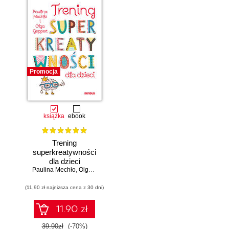
Promocja
książka
ebook
Trening
superkreatywności
dla dzieci
Paulina Mechło
,
Olga Geppert
(11,90 zł najniższa cena z 30 dni)
11.90 zł
39.90zł
(-70%)