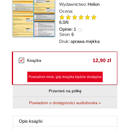
Wydawnictwo:
Helion
Ocena:
6.0
/
6
Opinie:
1
Stron:
6
Druk:
oprawa miękka
12,90 zł
Książka
Powiadom mnie, gdy książka będzie dostępna
Przenieś na półkę
Powiadom o dostępności audiobooka »
Opis
książki