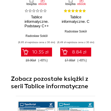
książka
ebook
książka
ebook
ksią
Tablice
Tablice
T
informatyczne.
informatyczne. C
info
Podstawy C++
Linux.
Radosław Sokół
Radosław Sokół
Rado
(9,95 zł najniższa cena z 30 dni)
(8,49 zł najniższa cena z 30 dni)
(8,49 zł najn
10.35 zł
8.84 zł
19.90zł
(-48%)
17.00zł
(-48%)
17.0
Zobacz pozostałe książki z
serii Tablice informatyczne