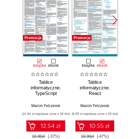
Promocja
Promocja
Promocj
książka
ebook
książka
ebook
ksią
Tablice
Tablice
T
informatyczne.
informatyczne.
info
TypeScript
React
Al
Marcin Felczerek
Marcin Felczerek
Piotr
(11,94 zł najniższa cena z 30 dni)
(9,95 zł najniższa cena z 30 dni)
(8,49 zł najn
12.54 zł
10.55 zł
19.90zł
(-37%)
19.90zł
(-47%)
17.0