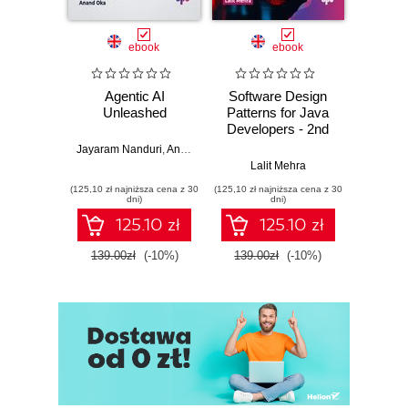
ebook
ebook
Agentic AI
Software Design
L
Unleashed
Patterns for Java
Gene
Developers - 2nd
Edition
Jayaram Nanduri
,
Anand Oka
Ker
Lalit Mehra
(125,10 zł najniższa cena z 30
(125,10 zł najniższa cena z 30
(125,10 zł 
dni)
dni)
125.10 zł
125.10 zł
139.00zł
(-10%)
139.00zł
(-10%)
139.0