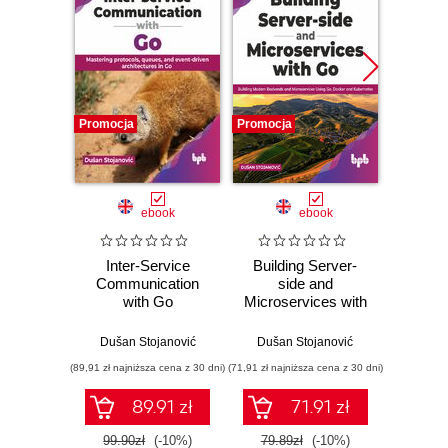
Promocja
Promocja
Bestselle
Promocj
ebook
ebook
ksią
Inter-Service
Building Server-
ABC k
Communication
side and
Wyda
with Go
Microservices with
Kompute
Go
sz
int
Dušan Stojanović
Dušan Stojanović
Piotr
(89,91 zł najniższa cena z 30 dni)
(71,91 zł najniższa cena z 30 dni)
(34,50 zł naj
89.91 zł
71.91 zł
99.90zł
(-10%)
79.89zł
(-10%)
69.0