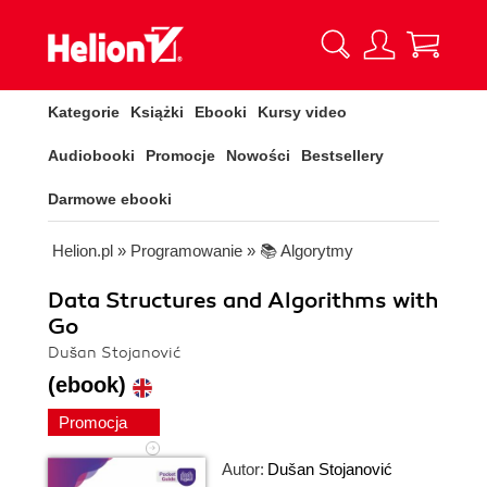
Kategorie
Książki
Ebooki
Kursy video
Audiobooki
Promocje
Nowości
Bestsellery
Darmowe ebooki
Helion.pl
»
Programowanie
»
📚 Algorytmy
Data Structures and Algorithms with
Go
Dušan Stojanović
(ebook)
Promocja
Autor:
Dušan Stojanović