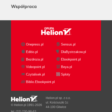
Współpraca
Onepress.pl
Sensus.pl
Editio.pl
DlaBystrzakow.pl
Bezdroza.pl
Ebookpoint.pl
Videopoint.pl
Beya.pl
Czytalisek.pl
Sploty
Biblio.Ebookpoint.pl
Helion.pl sp. z o.o.
ul. Kościuszki 1c
© Helion.pl 1991-2026
44-100 Gliwice
tel. (32) 230-98-63