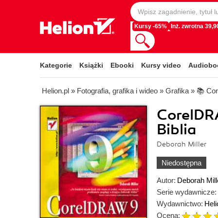
Kursy -65%
Inż. zwrotna 39,90
Kategorie
Książki
Ebooki
Kursy video
Audiobo
Helion.pl
»
Fotografia, grafika i wideo
»
Grafika
»
📚 Co
CorelDR
Biblia
Deborah Miller
Niedostępna
Autor:
Deborah Mill
Serie wydawnicze:
Wydawnictwo:
Heli
Ocena: