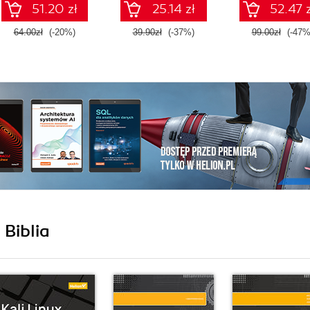
51.20 zł
25.14 zł
52.47 z
64.00zł
(-20%)
39.90zł
(-37%)
99.00zł
(-47%
 Biblia