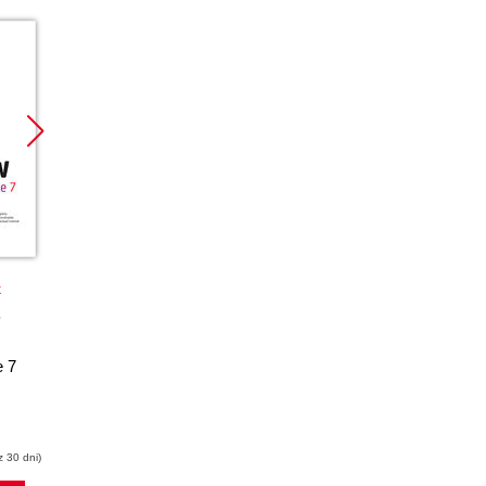
Promocja
Promocja
k
książka
ebook
książka
ebook
CorelDRAW X7 PL.
CorelDRAW
e 7
Ćwiczenia
Graphics Suite X6 PL
praktyczne
Witold Wrotek
Roland Zimek
z 30 dni)
(16,20 zł najniższa cena z 30 dni)
(34,50 zł najniższa cena z 30 dni)