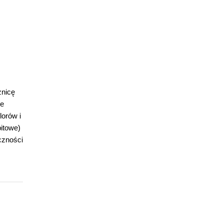
żnicę
re
lorów i
itowe)
czności