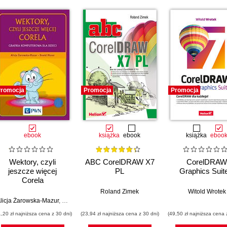
romocja
Promocja
Promocja
ebook
książka
ebook
książka
eboo
Wektory, czyli
ABC CorelDRAW X7
CorelDRAW
jeszcze więcej
PL
Graphics Suit
Corela
Roland Zimek
Witold Wrotek
licja Żarowska-Mazur
,
Dawid Mazur
1,20 zł najniższa cena z 30 dni)
(23,94 zł najniższa cena z 30 dni)
(49,50 zł najniższa cena 