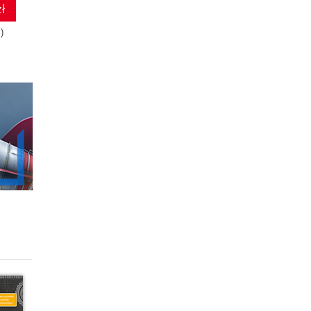
ł
17.01 zł
36.57 zł
)
27.00zł
(-37%)
69.00zł
(-47%)