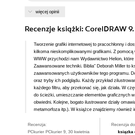
więcej opinii
Recenzje
książki
: CorelDRAW 9.
Tworzenie grafiki internetowej to pracochłonny i 
kilkoma nieskomplikowanymi grafikami. Z pomocą 
WWW przychodzi nam Wydawnictwo Helion, które wyda
Zaawansowane techniki. Biblia" Deborah Miller to
zaawansowanych użytkowników tego programu. Dokła
oraz tryby ich podglądu. Każdy przykład zilustro
każdego filtru, aby przekonać się, jak działa. W 
do ścieżki, umieszczanie elementów graficznych w 
obwiedni. Kolejne, bogato ilustrowane działy omawia
metamorfoza itp.). W książce znajdziemy również i
Recenzja:
Recenzja do
PCkurier PCkurier 9, 30 kwietnia
ksiązka