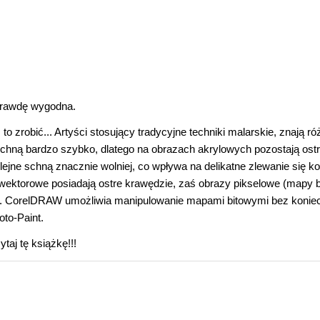
prawdę wygodna.
zrobić... Artyści stosujący tradycyjne techniki malarskie, znają ró
schną bardzo szybko, dlatego na obrazach akrylowych pozostają ost
ejne schną znacznie wolniej, co wpływa na delikatne zlewanie się ko
wektorowe posiadają ostre krawędzie, zaś obrazy pikselowe (mapy b
ekty. CorelDRAW umożliwia manipulowanie mapami bitowymi bez konie
to-Paint.
taj tę książkę!!!