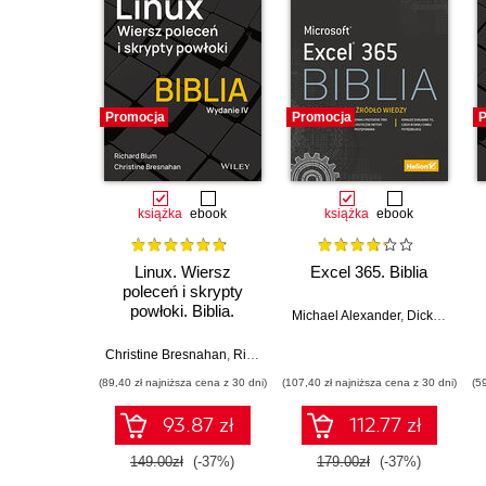
Promocja
Promocja
P
książka
ebook
książka
ebook
Linux. Wiersz
Excel 365. Biblia
poleceń i skrypty
powłoki. Biblia.
Michael Alexander
,
Dick Kusleika
Wydanie IV
Christine Bresnahan
,
Richard Blum
(89,40 zł najniższa cena z 30 dni)
(107,40 zł najniższa cena z 30 dni)
(5
93.87 zł
112.77 zł
149.00zł
(-37%)
179.00zł
(-37%)