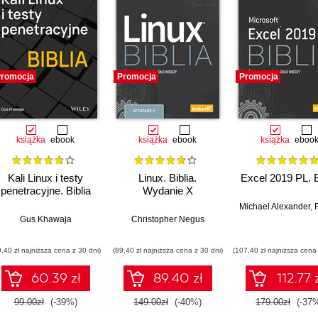
romocja
Promocja
Promocja
książka
ebook
książka
ebook
książka
eboo
Kali Linux i testy
Linux. Biblia.
Excel 2019 PL. B
penetracyjne. Biblia
Wydanie X
Michael Alexander
,
Rich
Gus Khawaja
Christopher Negus
9,40 zł najniższa cena z 30 dni)
(89,40 zł najniższa cena z 30 dni)
(107,40 zł najniższa cena 
60.39 zł
89.40 zł
112.77 
99.00zł
(-39%)
149.00zł
(-40%)
179.00zł
(-37