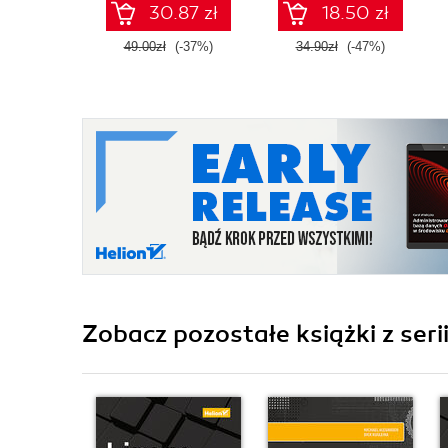
30.87 zł
18.50 zł
49.00zł
(-37%)
34.90zł
(-47%)
Zobacz pozostałe książki z serii