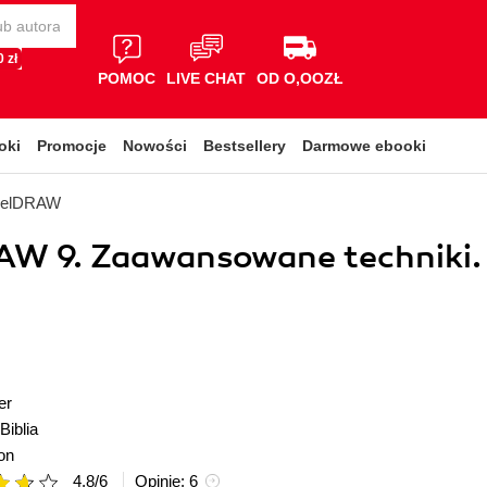
 zł
POMOC
LIVE CHAT
OD O,OOZŁ
oki
Promocje
Nowości
Bestsellery
Darmowe ebooki
relDRAW
AW 9. Zaawansowane techniki.
er
Biblia
on
4.8
/
6
Opinie:
6