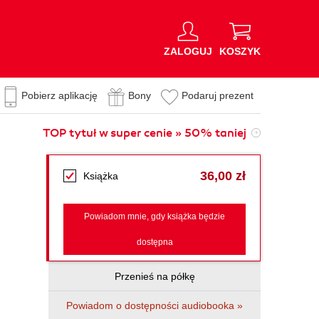
ZALOGUJ
KOSZYK
Pobierz aplikację
Bony
Podaruj prezent
TOP tytuł w super cenie » 50% taniej
36,00 zł
Książka
Powiadom mnie, gdy książka będzie
dostępna
Przenieś na półkę
Powiadom o dostępności audiobooka »