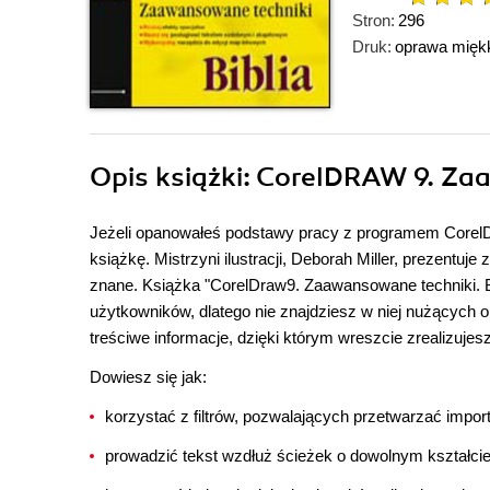
Stron:
296
Druk:
oprawa mięk
Opis
książki
: CorelDRAW 9. Zaa
Jeżeli opanowałeś podstawy pracy z programem CorelDR
książkę. Mistrzyni ilustracji, Deborah Miller, prezentuj
znane. Książka "CorelDraw9. Zaawansowane techniki. 
użytkowników, dlatego nie znajdziesz w niej nużących 
treściwe informacje, dzięki którym wreszcie zrealizuje
Dowiesz się jak:
korzystać z filtrów, pozwalających przetwarzać impo
prowadzić tekst wzdłuż ścieżek o dowolnym kształcie