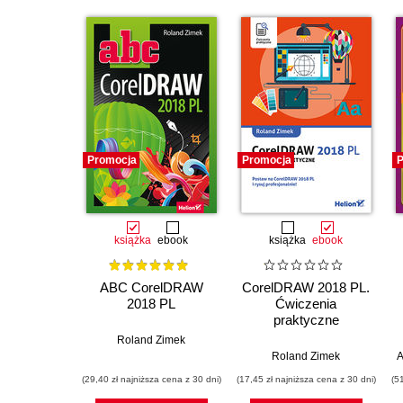
Promocja
Promocja
P
książka
ebook
książka
ebook
ABC CorelDRAW
CorelDRAW 2018 PL.
2018 PL
Ćwiczenia
praktyczne
Roland Zimek
Roland Zimek
A
(29,40 zł najniższa cena z 30 dni)
(17,45 zł najniższa cena z 30 dni)
(5