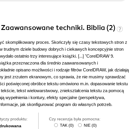
 Zaawansowane techniki. Biblia (2)
dosyć skomplikowany proces. Skończyły się czasy tekstowych stron z
w trudnym dziele budowy dobrych i ciekawych koncepcyjnie stron
ło ostatnio trzy interesujące książki. [...] "CorelDRAW 9.
 książka przeznaczona dla średnio zaawansowanych i
dnie opisano możliwości i rodzaje filtrów CorelDRAW, jak działają
wany jest zrzutem ekranowym, co sprawia, że nie musimy sprawdzać
części poświęconej obróbce tekstu omówiono m.in. dopasowanie tekstu
tekście, tekst wielowarstwowy, zniekształcenia tekstu za pomocą
ją wypełnienia i kontury, efekty specjalne (perspektywa,
nformacje, jak skonfigurować program do własnych potrzeb.
tyczy produktu:
Czy recenzja była pomocna:
TAK
(
0
)
NIE
(
0
)
 drukowana