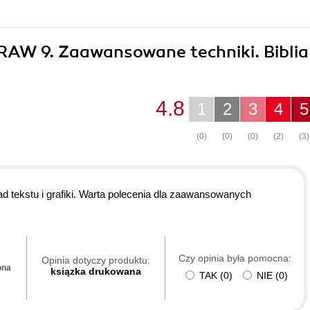
DRAW 9. Zaawansowane techniki. Biblia
4.8
1
2
3
4
5
(0)
(0)
(0)
(2)
(3)
ad tekstu i grafiki. Warta polecenia dla zaawansowanych
Czy opinia była pomocna:
Opinia dotyczy produktu:
ona
ksiązka drukowana
TAK
(
0
)
NIE
(
0
)